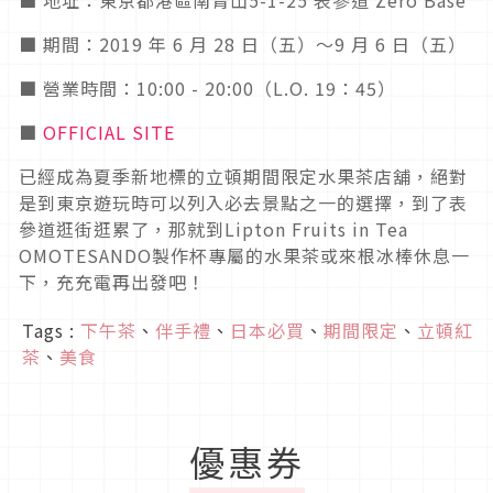
■ 期間：2019 年 6 月 28 日（五）～9 月 6 日（五）
■ 營業時間：10:00 - 20:00（L.O. 19：45）
■
OFFICIAL SITE
已經成為夏季新地標的立頓期間限定水果茶店舖，絕對
是到東京遊玩時可以列入必去景點之一的選擇，到了表
參道逛街逛累了，那就到Lipton Fruits in Tea
OMOTESANDO製作杯專屬的水果茶或來根冰棒休息一
下，充充電再出發吧！
Tags :
下午茶
、
伴手禮
、
日本必買
、
期間限定
、
立頓紅
茶
、
美食
優惠券