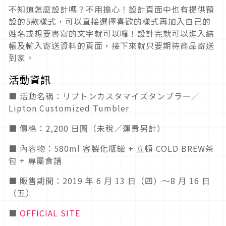
不知道怎麼設計嗎？不用擔心！設計頁面中也有提供預
設的5款樣式，可以直接選擇喜歡的樣式再加入自己的
姓名或想要書寫的文字就可以囉！設計完就可以進入結
帳及輸入寄送資料的頁面，接下來就只要期待商品寄送
到家。
活動資訊
■ 活動名稱：リプトンカスタマイズタンブラー／
Lipton Customized Tumbler
■ 價格：2,200 日圓（未稅／運費另計）
■ 內容物：580ml 客製化瓶罐 + 立頓 COLD BREW茶
包 + 專屬食譜
■ 販售期間：2019 年 6 月 13 日（四）～8 月 16 日
（五）
■
OFFICIAL SITE