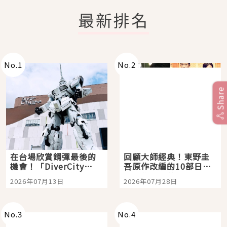
最新排名
No.
1
No.
2
Share
在台場欣賞鋼彈最後的
回顧大師經典！東野圭
機會！「DiverCity
吾原作改編的10部日本
Tokyo Plaza」搭船、
影視作品推薦
2026年07月13日
2026年07月28日
購物、美食及夜景，一
次全體驗
No.
3
No.
4