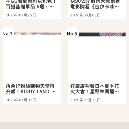
在GU看到就可以包色！
快90公斤肌肉大叔能進
百搭基礎單品 6選，閉
電影院看《吉伊卡哇》
眼全收也不心疼
嗎？日本重金屬樂團
2026年07月25日
2026年08月03日
「打首」會長與nagano
老師一同給出了答案
No.
7
No.
8
角色IP粉絲購物天堂再
在飯店裡看日本夏季花
升級！KIDDY LAND 原
火大會！星野集團煙火
宿店吉伊卡哇迎客，新
景觀飯店6選，讓你不用
2026年07月07日
2026年07月25日
開幕 OMOKADO 店3分
人擠人悠閒欣賞
即達