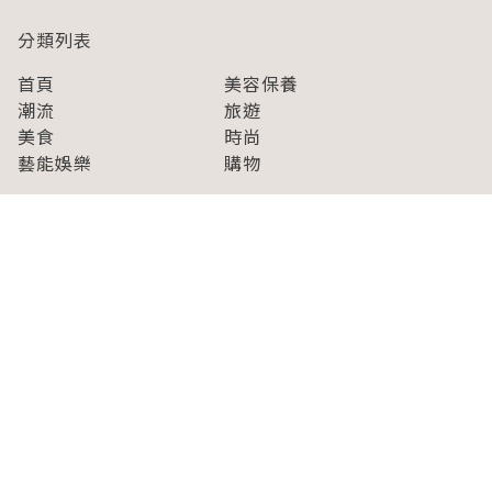
分類列表
首頁
美容保養
潮流
旅遊
美食
時尚
藝能娛樂
購物
關於Japaholic
關於我們
免責事項
寫手招募
Japaholic Girls招募
廣告、合作洽談
關鍵字列表
お問い合わせ