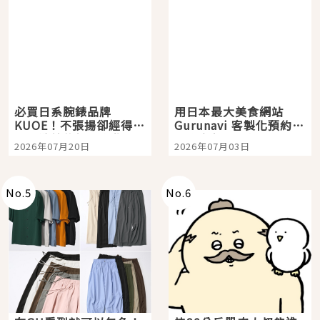
必買日系腕錶品牌
用日本最大美食網站
KUOE！不張揚卻經得起
Gurunavi 客製化預約九
時間洗鍊的經典之作五
大都市餐廳，打造專屬
2026年07月20日
2026年07月03日
選
美食體驗！
No.
5
No.
6