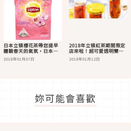
日本立頓櫻花茶帶您提早
2018年立頓紅茶期間限定
體驗春天的氣氛，日本超
店來啦！超可愛透明雙層
市買的到
保溫杯暖手暖心
2018年01月07日
2018年01月12日
妳可能會喜歡