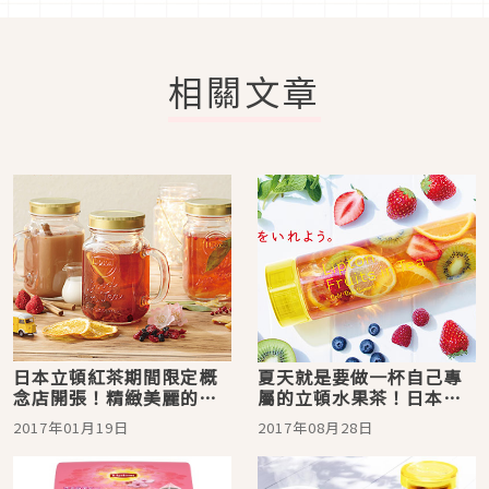
相關文章
日本立頓紅茶期間限定概
夏天就是要做一杯自己專
念店開張！精緻美麗的玻
屬的立頓水果茶！日本
璃提罐等你挑！
2017年立頓期間限定店又
2017年01月19日
2017年08月28日
來啦