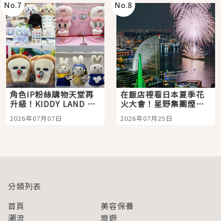
No.
7
No.
8
角色IP粉絲購物天堂再
在飯店裡看日本夏季花
升級！KIDDY LAND 原
火大會！星野集團煙火
宿店吉伊卡哇迎客，新
景觀飯店6選，讓你不用
2026年07月07日
2026年07月25日
開幕 OMOKADO 店3分
人擠人悠閒欣賞
即達
分類列表
首頁
美容保養
潮流
旅遊