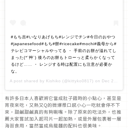
#もち吉#いなりあげもち#レンジでチン#今日のおやつ
#japanesefood#もち#餅#ricecake#mochi#義母から#
テレビコマーシャルやってる ・ 手前のお餅が溢れてし
まった(*´艸`) 後ろのお餅もトローっと柔らかくなって
るけど…… ・ レンジする時は配置にも注意が必要か
な。
A post shared by
Kishiko
(@kittyko0817) on
Dec 24, 2018 at 10:40pm PST
有許多日本人喜歡將它當成肚子餓時的小點心，甚至是
宵夜來吃，又熱又Q的微爆漿口感小心一吃就會停不下
來，甜鹹甜鹹真的有夠唰嘴。除了原來的吃法外，也推
薦大家嘗試加入起司片一起加熱，或是外層包裹著一層
海苔食用，當然當成烏龍麵的配料也很美味。