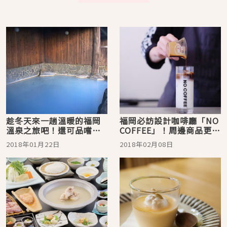
趁冬天來一趟溫暖的福岡
福岡必訪設計咖啡廳「NO
溫泉之旅吧！還可品嚐美
COFFEE」！周邊商品更是
味炭烤料理
ig話題
2018年01月22日
2018年02月08日