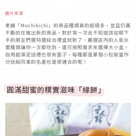
圖片來源
老鋪「Mochikichi」的商品種類真的超級多，並且仍舊
不斷的在推出新的商品，對於第一次去不知道該從哪下
手的朋友們選特選綜合禮盒就對了，嚴選店內的人氣米
菓種類讓你一次都吃到，還可按照需求來選擇大小盒，
自用超滿足送禮也很有面子，每種都是單個小包裝當作
分送給同事的名產也是很適合的呢！
圓滿甜蜜的樸實滋味「緣餅」