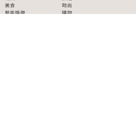
美食
時尚
藝能娛樂
購物
關於Japaholic
關於我們
免責事項
寫手招募
Japaholic Girls招募
廣告、合作洽談
關鍵字列表
お問い合わせ
看看更多有關Japaholic！