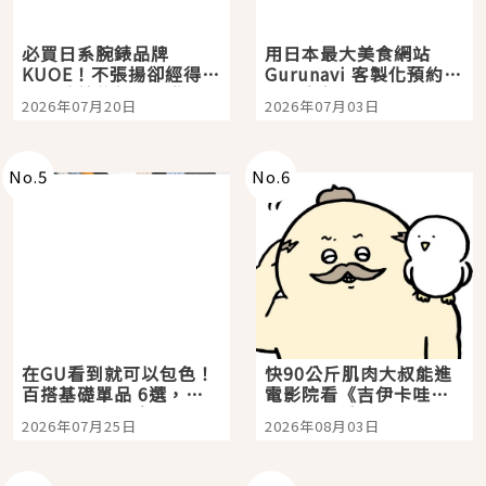
必買日系腕錶品牌
用日本最大美食網站
KUOE！不張揚卻經得起
Gurunavi 客製化預約九
時間洗鍊的經典之作五
大都市餐廳，打造專屬
2026年07月20日
2026年07月03日
選
美食體驗！
No.
5
No.
6
在GU看到就可以包色！
快90公斤肌肉大叔能進
百搭基礎單品 6選，閉
電影院看《吉伊卡哇》
眼全收也不心疼
嗎？日本重金屬樂團
2026年07月25日
2026年08月03日
「打首」會長與nagano
老師一同給出了答案