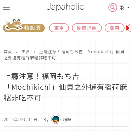
繁
東京
關西近畿
關東
首頁
美食
上癮注意！福岡もち吉「Mochikichi」仙貝
之外還有稻荷麻糬非吃不可
上癮注意！福岡もち吉
「Mochikichi」仙貝之外還有稻荷麻
糬非吃不可
2019年02月11日
｜ By
咪呀