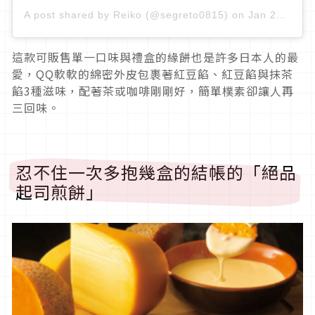
A post shared by
Reiko
(@segreto0815) on
Jan 23, 2019 at 12:19am PST
這款可販售單一口味與禮盒的緣餅也是許多日本人的最
愛，QQ軟軟的綿密外皮包裹著紅豆餡、紅豆餡與抹茶
餡3種滋味，配著茶或咖啡剛剛好，簡單樸素卻讓人再
三回味。
忍不住一次多抱幾盒的結帳的「絕品
起司煎餅」