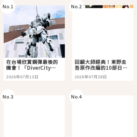
No.
1
No.
2
在台場欣賞鋼彈最後的
回顧大師經典！東野圭
機會！「DiverCity
吾原作改編的10部日本
Tokyo Plaza」搭船、
影視作品推薦
2026年07月13日
2026年07月28日
購物、美食及夜景，一
次全體驗
No.
3
No.
4