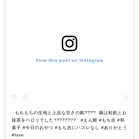
View this post on Instagram
. もちもちの生地と上品な甘さの餡???? 娘は粒餡とお
抹茶をペロリでした???????? #えん餅 #もち吉 #和
菓子 #今日のおやつ #もち吉にハズレなし #ありがとう
#love