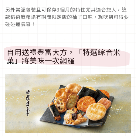
另外常溫包裝且可保存3個月的特性尤其適合旅人，這
款稻荷麻糬還有期間限定版的柚子口味，想吃到可得要
碰碰運氣囉！
自用送禮豐富大方，「特選綜合米
菓」將美味一次網羅