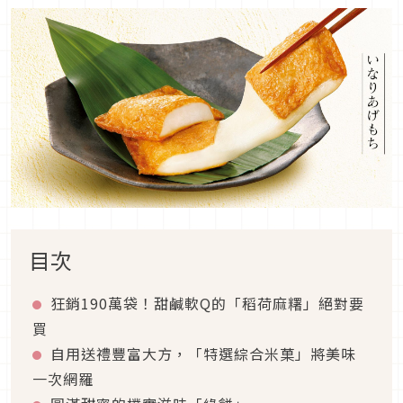
目次
狂銷190萬袋！甜鹹軟Q的「稻荷麻糬」絕對要
買
自用送禮豐富大方，「特選綜合米菓」將美味
一次網羅