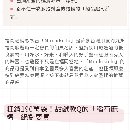
圓滿甜蜜的樸實滋味「緣餅」
忍不住一次多抱幾盒的結帳的「絕品起司煎
餅」
福岡老鋪もち吉「Mochikichi」是許多台灣朋友到九州
福岡旅遊時一定會買的仙貝名店，堅持使用嚴選過的優
良素材，用好水、好米、和職人的好手藝來征服所有人
的味蕾，也難怪不只是在福岡當地，「Mochikichi」的
商品可是受到日本全國眾多人喜愛的名產，但種類那麼
多到底要怎麼買呢？接下來就看我們為大家整理的推薦
商品吧！
狂銷190萬袋！甜鹹軟Q的「稻荷麻
糬」絕對要買