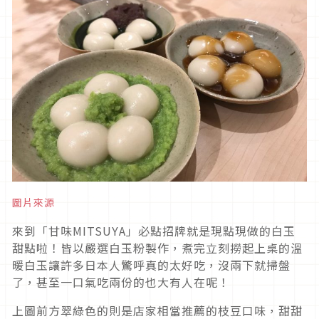
圖片來源
來到「甘味MITSUYA」必點招牌就是現點現做的白玉
甜點啦！皆以嚴選白玉粉製作，煮完立刻撈起上桌的溫
暖白玉讓許多日本人驚呼真的太好吃，沒兩下就掃盤
了，甚至一口氣吃兩份的也大有人在呢！
上圖前方翠綠色的則是店家相當推薦的枝豆口味，甜甜