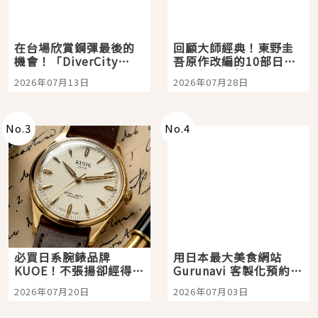
在台場欣賞鋼彈最後的
回顧大師經典！東野圭
機會！「DiverCity
吾原作改編的10部日本
Tokyo Plaza」搭船、
影視作品推薦
2026年07月13日
2026年07月28日
購物、美食及夜景，一
次全體驗
No.
3
No.
4
必買日系腕錶品牌
用日本最大美食網站
KUOE！不張揚卻經得起
Gurunavi 客製化預約九
時間洗鍊的經典之作五
大都市餐廳，打造專屬
2026年07月20日
2026年07月03日
選
美食體驗！