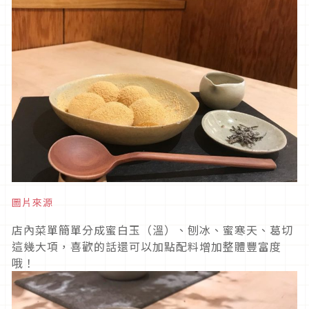
圖片來源
店內菜單簡單分成蜜白玉（溫）、刨冰、蜜寒天、葛切
這幾大項，喜歡的話還可以加點配料增加整體豐富度
哦！