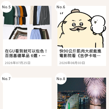
No.
5
No.
6
在GU看到就可以包色！
快90公斤肌肉大叔能進
百搭基礎單品 6選，閉
電影院看《吉伊卡哇》
眼全收也不心疼
嗎？日本重金屬樂團
2026年07月25日
2026年08月03日
「打首」會長與nagano
老師一同給出了答案
No.
7
No.
8