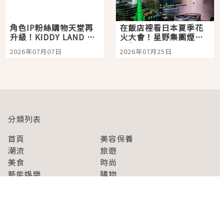
角色IP粉絲購物天堂再
在飯店裡看日本夏季花
升級！KIDDY LAND 原
火大會！星野集團煙火
宿店吉伊卡哇迎客，新
景觀飯店6選，讓你不用
2026年07月07日
2026年07月25日
開幕 OMOKADO 店3分
人擠人悠閒欣賞
即達
分類列表
首頁
美容保養
潮流
旅遊
美食
時尚
藝能娛樂
購物
關於Japaholic