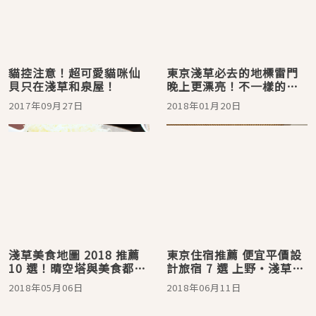
貓控注意！超可愛貓咪仙
東京淺草必去的地標雷門
貝只在淺草和泉屋！
晚上更漂亮！不一樣的感
覺等你來
2017年09月27日
2018年01月20日
淺草美食地圖 2018 推薦
東京住宿推薦 便宜平價設
10 選！晴空塔與美食都不
計旅宿 7 選 上野・淺草・
能錯過唷！
藏前篇
2018年05月06日
2018年06月11日