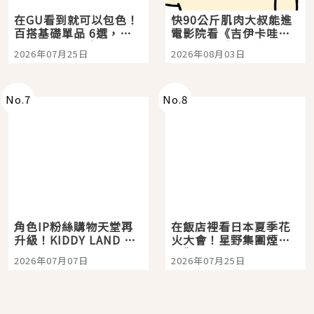
在GU看到就可以包色！
快90公斤肌肉大叔能進
百搭基礎單品 6選，閉
電影院看《吉伊卡哇》
眼全收也不心疼
嗎？日本重金屬樂團
2026年07月25日
2026年08月03日
「打首」會長與nagano
老師一同給出了答案
No.
7
No.
8
角色IP粉絲購物天堂再
在飯店裡看日本夏季花
升級！KIDDY LAND 原
火大會！星野集團煙火
宿店吉伊卡哇迎客，新
景觀飯店6選，讓你不用
2026年07月07日
2026年07月25日
開幕 OMOKADO 店3分
人擠人悠閒欣賞
即達