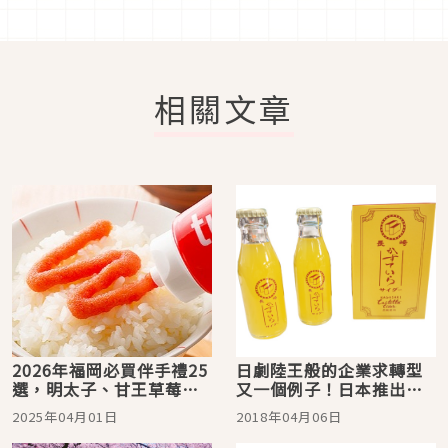
相關文章
2026年福岡必買伴手禮25
日劇陸王般的企業求轉型
選，明太子、甘王草莓等
又一個例子！日本推出喝
特產絕不能錯過
的長崎蛋糕
2025年04月01日
2018年04月06日