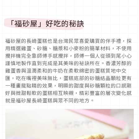
「福砂屋」好吃的秘訣
福砂屋的長崎蛋糕也是台灣民眾喜愛購買的伴手禮，採
用精選雞蛋、砂糖、糖漿和小麥粉的簡單材料，不使用
攪拌機完全靠師傅手感攪拌，師傅一個人從頭到尾小心
謹慎地製作直到完成是其美味的祕訣所在。香濃芳醇的
雞蛋香與溫潤柔和的牛奶在柔軟綿密的蛋糕質地中交
匯，吃在嘴裡美味無比，蛋糕底部的砂糖結晶顆粒更有
一種畫龍點睛的效果，明顯的甜度與砂糖顆粒的口感剛
好與微甜鬆軟的蛋糕相互映襯，精彩豐富的層次變化感
就是福砂屋長崎蛋糕與眾不同的地方。