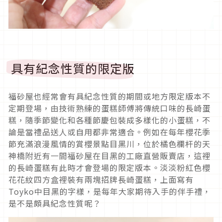
具有紀念性質的限定版
福砂屋也經常會有具紀念性質的期間或地方限定版本不
定期登場，由技術熟練的蛋糕師傅將傳統口味的長崎蛋
糕，隨季節變化和各種節慶包裝成多樣化的小蛋糕，不
論是當禮品送人或自用都非常適合。例如在每年櫻花季
節充滿浪漫風情的賞櫻景點目黑川，位於橘色欄杆的天
神橋附近有一間福砂屋在目黑的工廠直營販賣店，這裡
的長崎蛋糕有此時才會登場的限定版本。淡淡粉紅色櫻
花花紋四方盒裡裝有兩塊招牌長崎蛋糕，上面寫有
Toyko中目黑的字樣，是每年大家期待入手的伴手禮，
是不是頗具紀念性質呢？