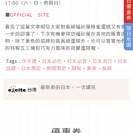
旅日優惠券
17:00（六・日・例假日）
■
OFFICIAL SITE
看完了這篇文章相信大家對長崎福砂屋蜂蜜蛋糕又有進
旅日地圖
一步的認識了，下次有機會拜訪福砂屋在各地的販賣店
時，除了黃色的招牌包裝長崎蛋糕外，也可以嘗嘗他們
的特製五三燒和巧克力風味的荷蘭蛋糕喔。
Tags :
伴手禮
、
日本必吃
、
日本必買
、
日本流行
、
日本
話題
、
日本限定
、
期間限定
、
甜點
、
美食
、
長崎
最新奇的日本，一次讀完
優惠券