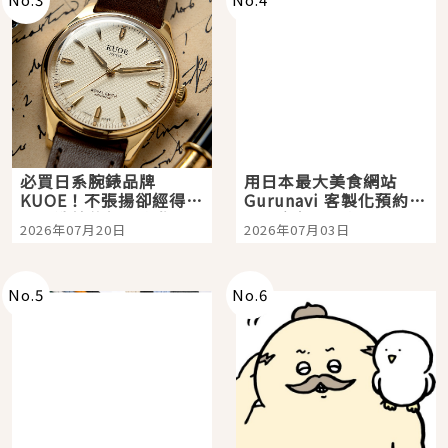
必買日系腕錶品牌
用日本最大美食網站
KUOE！不張揚卻經得起
Gurunavi 客製化預約九
時間洗鍊的經典之作五
大都市餐廳，打造專屬
2026年07月20日
2026年07月03日
選
美食體驗！
No.
5
No.
6