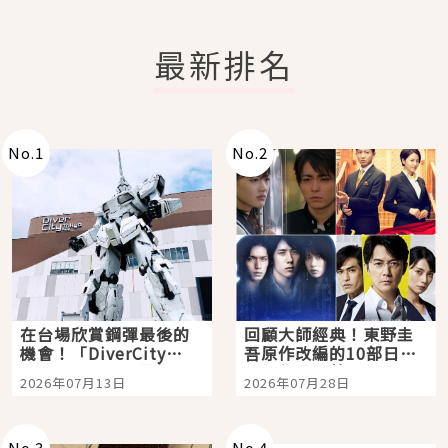
最新排名
No.
1
No.
2
在台場欣賞鋼彈最後的
回顧大師經典！東野圭
機會！「DiverCity
吾原作改編的10部日本
Tokyo Plaza」搭船、
影視作品推薦
2026年07月13日
2026年07月28日
購物、美食及夜景，一
次全體驗
No.
3
No.
4