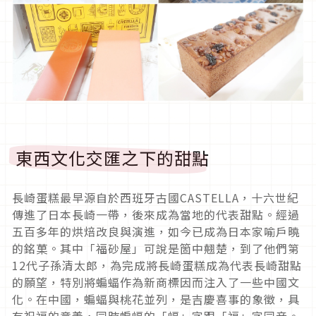
東西文化交匯之下的甜點
長崎蛋糕最早源自於西班牙古國CASTELLA，十六世紀
傳進了日本長崎一帶，後來成為當地的代表甜點。經過
五百多年的烘焙改良與演進，如今已成為日本家喻戶曉
的銘菓。其中「福砂屋」可說是箇中翹楚，到了他們第
12代子孫清太郎，為完成將長崎蛋糕成為代表長崎甜點
的願望，特別將蝙蝠作為新商標因而注入了一些中國文
化。在中國，蝙蝠與桃花並列，是吉慶喜事的象徵，具
有祝福的意義，同時蝙蝠的「蝠」字跟「福」字同音。