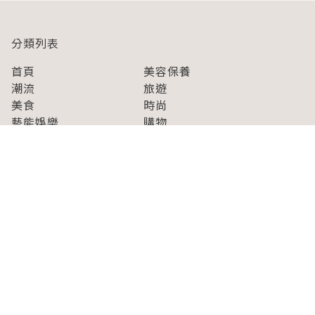
分類列表
首頁
美容保養
潮流
旅遊
美食
時尚
藝能娛樂
購物
關於Japaholic
關於我們
免責事項
寫手招募
Japaholic Girls招募
廣告、合作洽談
關鍵字列表
お問い合わせ