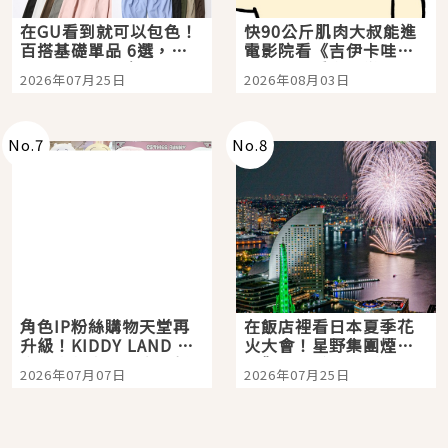
在GU看到就可以包色！
快90公斤肌肉大叔能進
百搭基礎單品 6選，閉
電影院看《吉伊卡哇》
眼全收也不心疼
嗎？日本重金屬樂團
2026年07月25日
2026年08月03日
「打首」會長與nagano
老師一同給出了答案
No.
7
No.
8
角色IP粉絲購物天堂再
在飯店裡看日本夏季花
升級！KIDDY LAND 原
火大會！星野集團煙火
宿店吉伊卡哇迎客，新
景觀飯店6選，讓你不用
2026年07月07日
2026年07月25日
開幕 OMOKADO 店3分
人擠人悠閒欣賞
即達