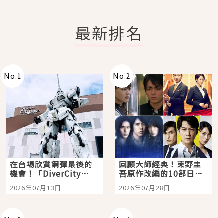
最新排名
No.
1
No.
2
在台場欣賞鋼彈最後的
回顧大師經典！東野圭
機會！「DiverCity
吾原作改編的10部日本
Tokyo Plaza」搭船、
影視作品推薦
2026年07月13日
2026年07月28日
購物、美食及夜景，一
次全體驗