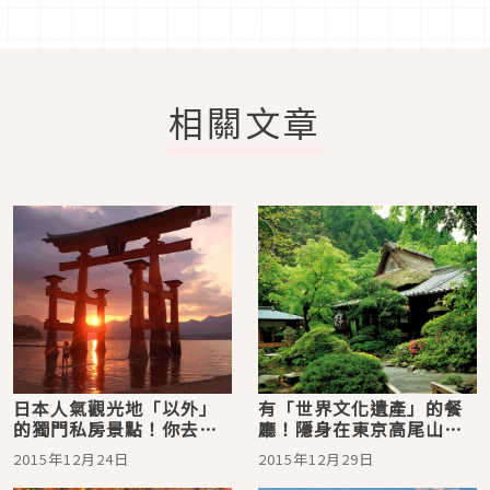
相關文章
日本人氣觀光地「以外」
有「世界文化遺產」的餐
的獨門私房景點！你去過
廳！隱身在東京高尾山裡
幾個？
的料理亭「うかい鳥山」
2015年12月24日
2015年12月29日