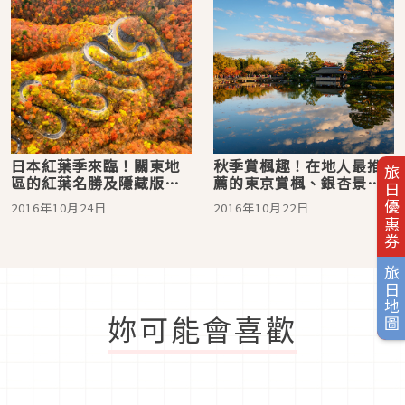
日本紅葉季來臨！關東地
秋季賞楓趣！在地人最推
旅日優惠券
區的紅葉名勝及隱藏版美
薦的東京賞楓、銀杏景點8
食景點11選
選
2016年10月24日
2016年10月22日
旅日地圖
妳可能會喜歡