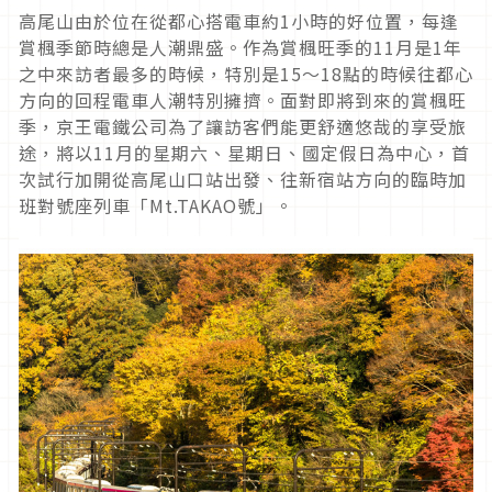
高尾山由於位在從都心搭電車約1小時的好位置，每逢
賞楓季節時總是人潮鼎盛。作為賞楓旺季的11月是1年
之中來訪者最多的時候，特別是15～18點的時候往都心
方向的回程電車人潮特別擁擠。面對即將到來的賞楓旺
季，京王電鐵公司為了讓訪客們能更舒適悠哉的享受旅
途，將以11月的星期六、星期日、國定假日為中心，首
次試行加開從高尾山口站出發、往新宿站方向的臨時加
班對號座列車「Mt.TAKAO號」。