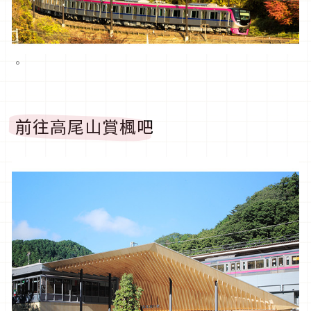
。
前往高尾山賞楓吧