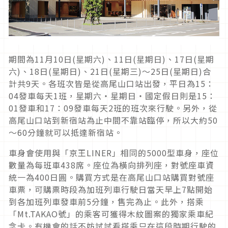
期間為11月10日(星期六)、11日(星期日)、17日(星期
六)、18日(星期日)、21日(星期三)～25日(星期日)合
計共9天。各班次皆是從高尾山口站出發，平日為15：
04發車每天1班，星期六・星期日・國定假日則是15：
01發車和17：09發車每天2班的班次來行駛。另外，從
高尾山口站到新宿站為止中間不靠站臨停，所以大約50
～60分鐘就可以抵達新宿站。
車身會使用與「京王LINER」相同的5000型車身，座位
數量為每班車438席。座位為橫向排列座，對號座車資
統一為400日圓。購買方式是在高尾山口站購買對號座
車票，可購票時段為加班列車行駛日當天早上7點開始
到各加班列車發車前5分鐘，售完為止。此外，搭乘
「Mt.TAKAO號」的乘客可獲得木紋圖案的獨家乘車紀
念卡。有機會的話不妨試試看搭乘只在這段時期行駛的