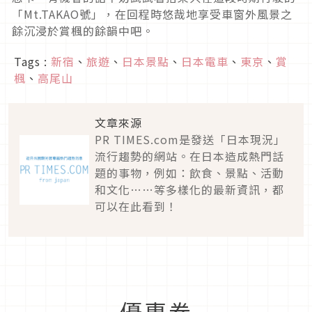
「Mt.TAKAO號」，在回程時悠哉地享受車窗外風景之
餘沉浸於賞楓的餘韻中吧。
Tags :
新宿
、
旅遊
、
日本景點
、
日本電車
、
東京
、
賞
楓
、
高尾山
文章來源
PR TIMES.com是發送「日本現況」
流行趨勢的網站。在日本造成熱門話
題的事物，例如：飲食、景點、活動
和文化……等多樣化的最新資訊，都
可以在此看到！
優惠券