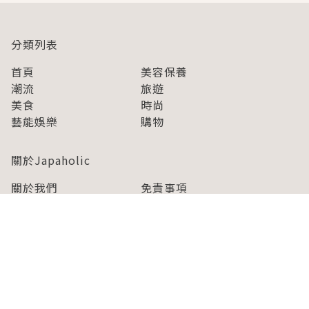
分類列表
首頁
美容保養
潮流
旅遊
美食
時尚
藝能娛樂
購物
關於Japaholic
關於我們
免責事項
寫手招募
Japaholic Girls招募
廣告、合作洽談
關鍵字列表
お問い合わせ