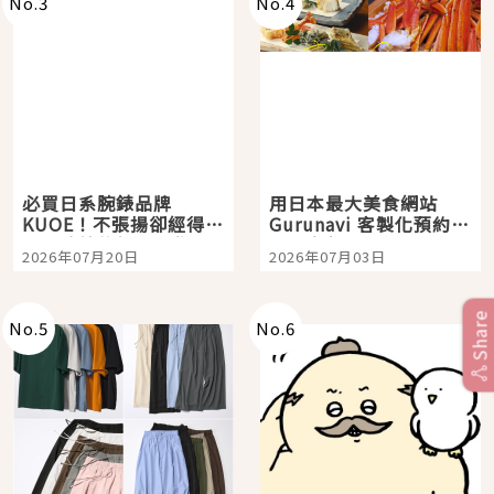
No.
3
No.
4
必買日系腕錶品牌
用日本最大美食網站
KUOE！不張揚卻經得起
Gurunavi 客製化預約九
時間洗鍊的經典之作五
大都市餐廳，打造專屬
2026年07月20日
2026年07月03日
選
美食體驗！
Share
No.
5
No.
6