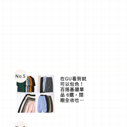
No.
5
在GU看到就
可以包色！
百搭基礎單
品 6選，閉
眼全收也不
心疼