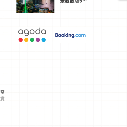
景觀飯店6
選，讓你不
用人擠人悠
閒欣賞
人常
欣賞