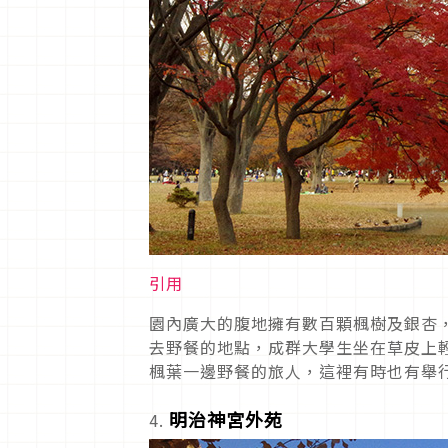
引用
園內廣大的腹地擁有數百顆楓樹及銀杏
去野餐的地點，成群大學生坐在草皮上
楓葉一邊野餐的旅人，這裡有時也有舉
明治神宮外苑
4.