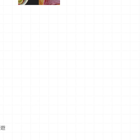
屬美食體
驗！
郊遊