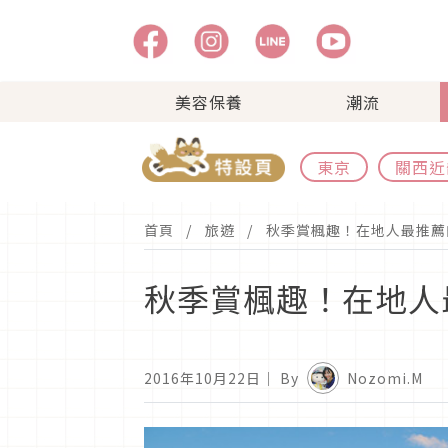
美容保養
潮流
東京
關西近
首頁
旅遊
秋季賞楓趣！在地人最推薦
秋季賞楓趣！在地人
2016年10月22日
｜ By
Nozomi.M