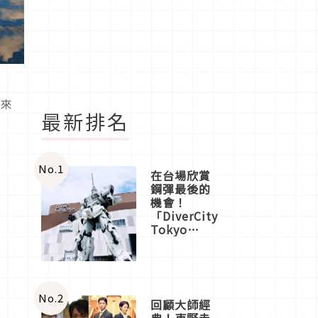
，來
最新排名
No.
1
在台場欣賞
鋼彈最後的
機會！
「DiverCity
Tokyo
Plaza」搭
船、購物、
美食及夜
景，一次全
體驗
No.
2
回顧大師經
典！東野圭