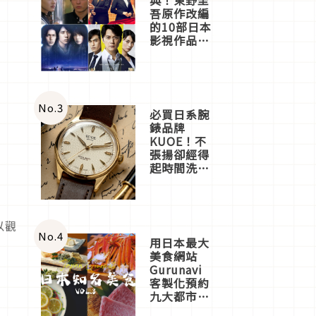
吾原作改編
的10部日本
影視作品推
薦
No.
3
必買日系腕
錶品牌
KUOE！不
張揚卻經得
起時間洗鍊
的經典之作
五選
以觀
No.
4
用日本最大
美食網站
Gurunavi
客製化預約
九大都市餐
廳，打造專