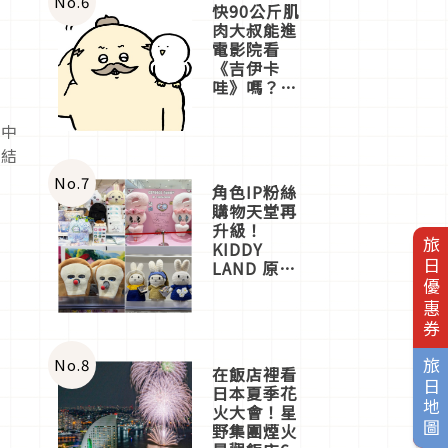
No.
6
快90公斤肌
肉大叔能進
電影院看
《吉伊卡
哇》嗎？日
本重金屬樂
團「打首」
等中
會長與
的結
nagano老師
一同給出了
No.
7
角色IP粉絲
答案
購物天堂再
升級！
旅日優惠券
KIDDY
LAND 原宿
店吉伊卡哇
迎客，新開
幕
OMOKADO
店3分即達
No.
8
旅日地圖
在飯店裡看
日本夏季花
火大會！星
野集團煙火