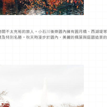
時間不太充裕的旅人。小石川後樂園內擁有圓月橋、西湖堤
蹟及特別名勝。秋天時漫步於園內，美麗的楓葉與庭園造景