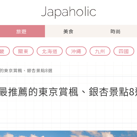
旅遊
美食
時尚
畿
關東
北海道
沖繩
九州
四國
的東京賞楓、銀杏景點8選
最推薦的東京賞楓、銀杏景點8