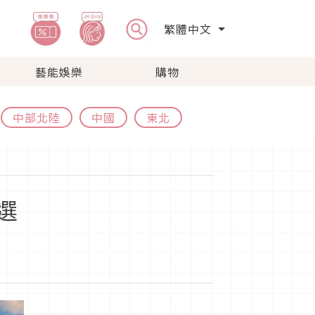
繁體中文
藝能娛樂
購物
中部北陸
中國
東北
選