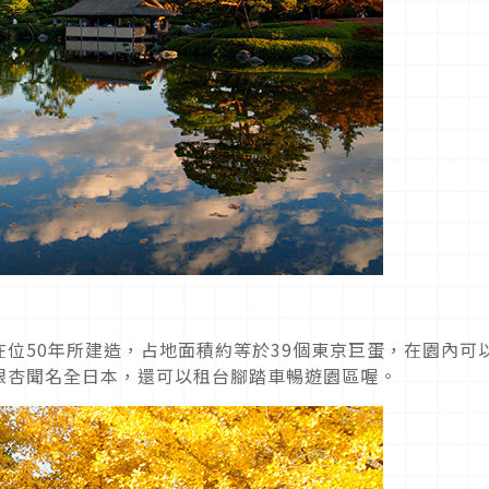
位50年所建造，占地面積約等於39個東京巨蛋，在園內可
銀杏聞名全日本，還可以租台腳踏車暢遊園區喔。