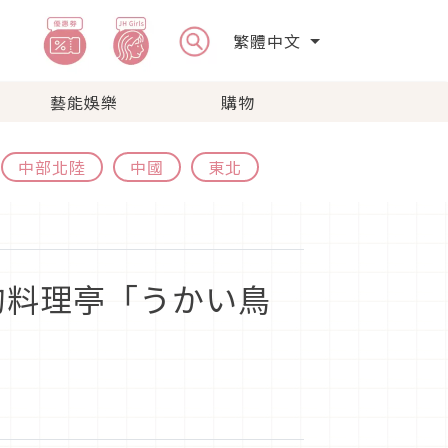
繁體中文
藝能娛樂
購物
中部北陸
中國
東北
的料理亭「うかい鳥