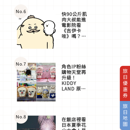
No.
6
快90公斤肌
肉大叔能進
電影院看
《吉伊卡
哇》嗎？日
本重金屬樂
團「打首」
會長與
nagano老師
一同給出了
No.
7
角色IP粉絲
答案
旅日優惠券
購物天堂再
升級！
KIDDY
LAND 原宿
店吉伊卡哇
迎客，新開
幕
旅日地圖
OMOKADO
店3分即達
No.
8
在飯店裡看
日本夏季花