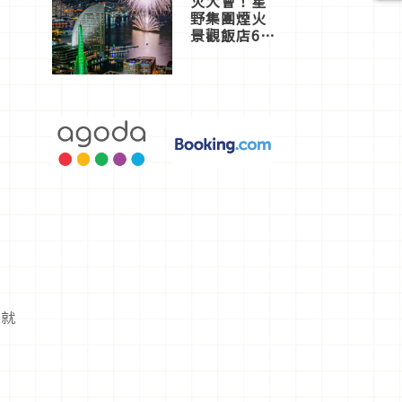
火大會！星
野集團煙火
景觀飯店6
選，讓你不
用人擠人悠
閒欣賞
們就
歲