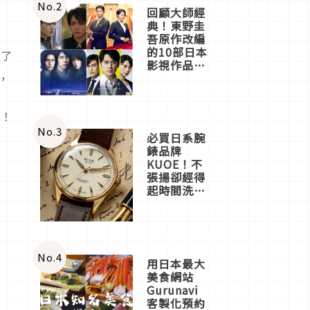
體驗
No.
2
回顧大師經
典！東野圭
吾原作改編
的10部日本
訪了
影視作品推
薦
，
亭！
No.
3
必買日系腕
錶品牌
KUOE！不
張揚卻經得
起時間洗鍊
的經典之作
五選
No.
4
用日本最大
美食網站
Gurunavi
客製化預約