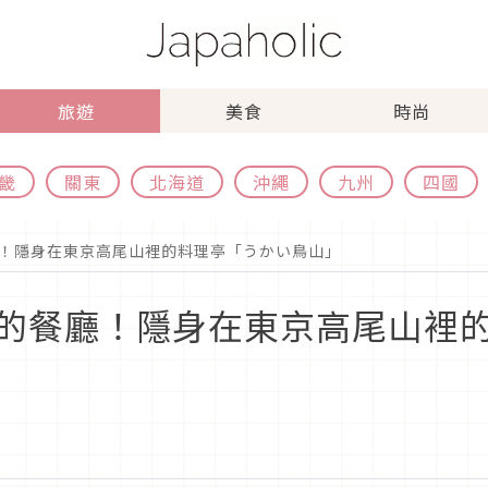
旅遊
美食
時尚
畿
關東
北海道
沖繩
九州
四國
！隱身在東京高尾山裡的料理亭「うかい鳥山」
的餐廳！隱身在東京高尾山裡