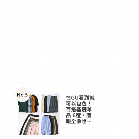
No.
5
在GU看到就
可以包色！
百搭基礎單
品 6選，閉
眼全收也不
心疼