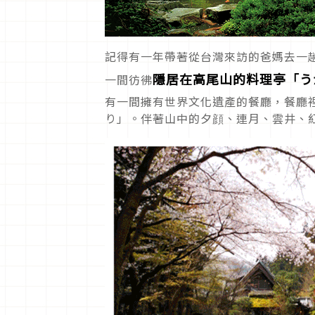
記得有一年帶著從台灣來訪的爸媽去一
隱居在高尾山的料理亭「う
一間彷彿
有一間擁有世界文化遺產的餐廳，餐廳
り」。伴著山中的夕顔、連月、雲井、