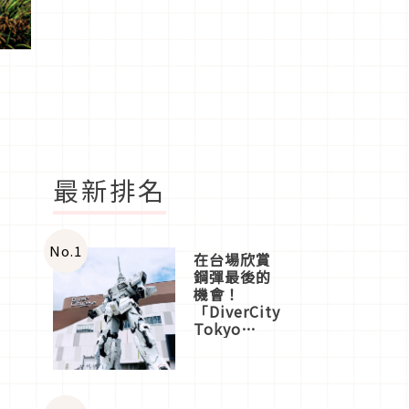
最新排名
No.
1
在台場欣賞
鋼彈最後的
機會！
「DiverCity
Tokyo
Plaza」搭
船、購物、
美食及夜
景，一次全