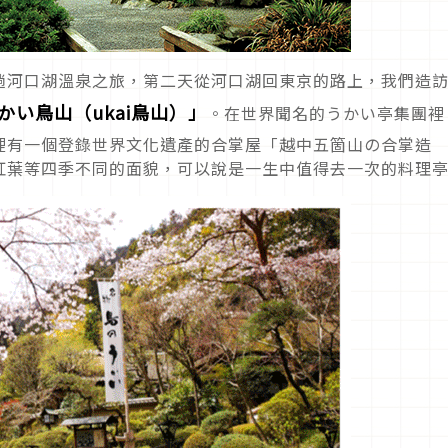
趟河口湖溫泉之旅，第二天從河口湖回東京的路上，我們造
かい鳥山（
ukai
鳥山）」
。在世界聞名的うかい亭集團裡
裡有一個登錄世界文化遺產的合掌屋「越中五箇山の合掌造
紅葉等四季不同的面貌，可以說是一生中值得去一次的料理