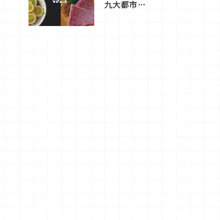
九大都市餐
廳，打造專
屬美食體
驗！