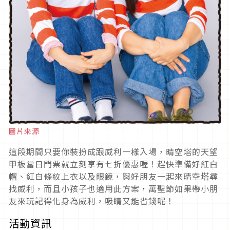
圖片來源
這段期間只要你裝扮成跟威利一樣入場，晴空塔的天望
甲板當日門票就立刻享有七折優惠喔！趕快準備好紅白
帽、紅白條紋上衣以及眼鏡，與好朋友一起來晴空塔尋
找威利，而且小孩子也適用此方案，萬聖節如果帶小朋
友來玩記得化身為威利，吸睛又能省錢呢！
活動資訊