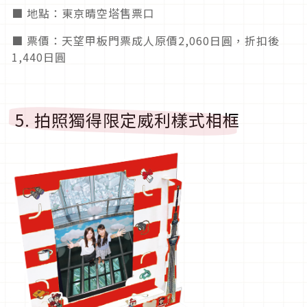
■ 地點：東京晴空塔售票口
■ 票價：天望甲板門票成人原價2,060日圓，折扣後
1,440日圓
5. 拍照獨得限定威利樣式相框