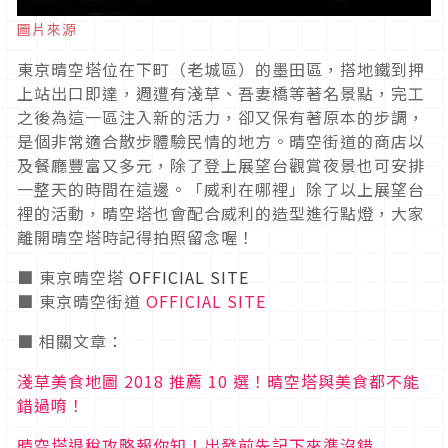
圖片來源
東京晴空塔位在下町（老城區）的墨田區，搭地鐵到押
上站出口即達，週遭有淺草、吾妻橋等著名景點，完工
之後為這一區注入新的活力，卻又保有著原本的步調，
是個非常適合散步體驗民情的地方。晴空街道的商店以
及餐廳豐富又多元，除了登上展望台觀賞夜景也可安排
一整天的時間在這邊。「威利在哪裡」除了以上展望台
裡的活動，晴空塔也會配合威利的造型進行點燈，大家
離開晴空塔時記得拍照留念喔！
■ 東京晴空塔
OFFICIAL SITE
■ 東京晴空街道
OFFICIAL SITE
■ 相關文章：
淺草美食地圖 2018 推薦 10 選！晴空塔與美食都不能
錯過唷！
晴空塔退稅攻略報你知！出發前先記下來準沒錯