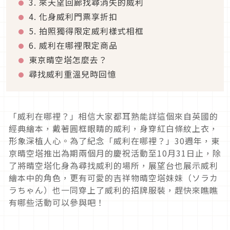
3. 來天望回廊找尋消失的威利
4. 化身威利門票享折扣
5. 拍照獨得限定威利樣式相框
6. 威利在哪裡限定商品
東京晴空塔怎麼去？
尋找威利重溫兒時回憶
「威利在哪裡？」相信大家都耳熟能詳這個來自英國的
經典繪本，戴著圓框眼睛的威利，身穿紅白條紋上衣，
形象深植人心。為了紀念「威利在哪裡？」30週年，東
京晴空塔推出為期兩個月的慶祝活動至10月31日止，除
了將晴空塔化身為尋找威利的場所，展望台也展示威利
繪本中的角色，更有可愛的吉祥物晴空塔妹妹（ソラカ
ラちゃん）也一同穿上了威利的招牌服裝，趕快來瞧瞧
有哪些活動可以參與吧！