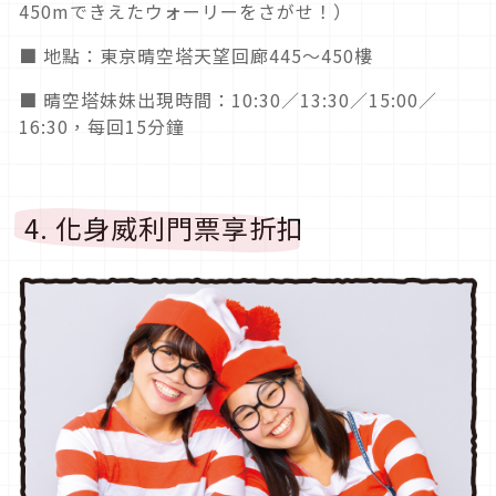
450mできえたウォーリーをさがせ！）
■ 地點：東京晴空塔天望回廊445～450樓
■ 晴空塔妹妹出現時間：10:30／13:30／15:00／
16:30，每回15分鐘
4. 化身威利門票享折扣