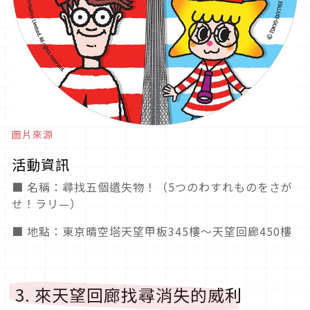
圖片來源
活動資訊
■ 名稱：尋找五個遺失物！（5つのわすれものをさが
せ！ラリ—）
■ 地點：東京晴空塔天望甲板345樓～天望回廊450樓
3. 來天望回廊找尋消失的威利