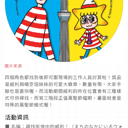
圖片來源
四個角色都找到後即可跟現場的工作人員討賞啦！獎品
是威利與晴空塔妹妹的可愛大徽章，數量有限，大家手
腳也是要快喔。而活動期間威利的所在位置會有三種樣
式可供尋找，而第三階段正值萬聖節檔期，畫面就會是
特殊的萬聖節模式喔！
活動資訊
■ 名稱：尋找街道中的威利！（まちのなかにいるウォ