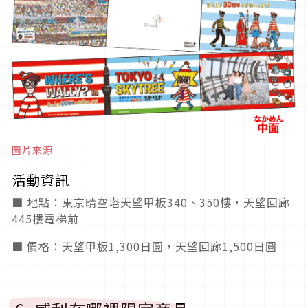
圖片來源
活動資訊
■ 地點：東京晴空塔天望甲板340、350樓，天望回廊
445樓電梯前
■ 價格：天望甲板1,300日圓，天望回廊1,500日圓