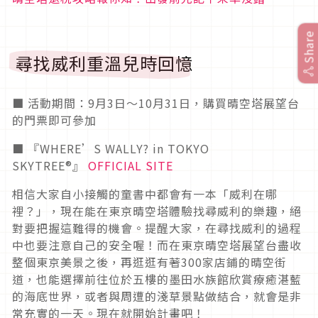
Share
尋找威利重溫兒時回憶
■ 活動期間：9月3日～10月31日，購買晴空塔展望台
的門票即可參加
■ 『WHERE’S WALLY? in TOKYO
SKYTREE®』
OFFICIAL SITE
相信大家自小接觸的童書中都會有一本「威利在哪
裡？」，現在能在東京晴空塔體驗找尋威利的樂趣，絕
對要把握這難得的機會。提醒大家，在尋找威利的過程
中也要注意自己的安全喔！而在東京晴空塔展望台盡收
整個東京美景之後，再逛逛有著300家店鋪的晴空街
道，也能選擇前往位於五樓的墨田水族館欣賞療癒湛藍
的海底世界，或者與周遭的淺草景點做結合，就會是非
常充實的一天。現在就開始計畫吧！