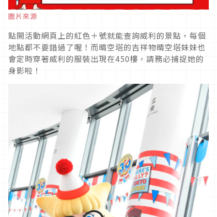
圖片來源
點開活動網頁上的紅色＋號就能查詢威利的景點，每個
地點都不要錯過了喔！而晴空塔的吉祥物晴空塔妹妹也
會定時穿著威利的服裝出現在450樓，請務必捕捉她的
身影啦！