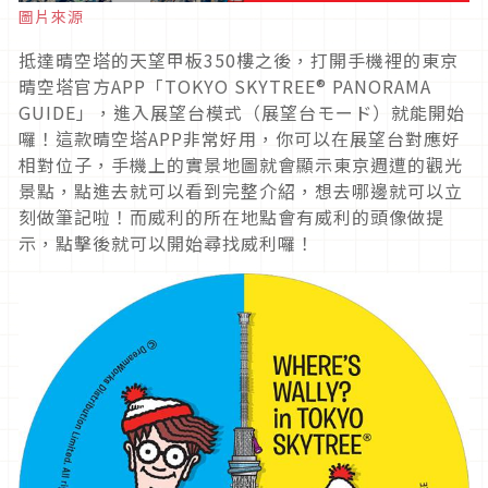
圖片來源
抵達晴空塔的天望甲板350樓之後，打開手機裡的東京
晴空塔官方APP「TOKYO SKYTREE® PANORAMA
GUIDE」，進入展望台模式（展望台モード）就能開始
囉！這款晴空塔APP非常好用，你可以在展望台對應好
相對位子，手機上的實景地圖就會顯示東京週遭的觀光
景點，點進去就可以看到完整介紹，想去哪邊就可以立
刻做筆記啦！而威利的所在地點會有威利的頭像做提
示，點擊後就可以開始尋找威利囉！