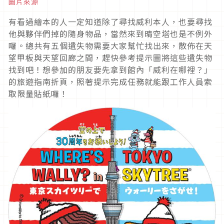
圖片來源
有看過繪本的人一定知道除了尋找威利本人，也要尋找
他與夥伴們掉的隨身物品，當然來到晴空塔也是不例外
囉。總共有五個遺失物需要大家幫忙找出來，散佈在天
望甲板與天望回廊之間，趕快參考提示圖將這些遺失物
找到吧！想參加的朋友要先拿到館內「威利在哪裡？」
的旅遊指南折頁，照著提示完成任務就能跟工作人員索
取限量貼紙囉！