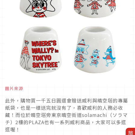
圖片來源
此外，購物買一千五日圓還會贈送威利與晴空塔的專屬
紙袋，也是一樣送完就沒有了，喜歡威利的人務必收
藏！而位於晴空塔旁東京晴空街道solamachi（ソラマ
チ）2樓的PLAZA也有一系列威利商品，大家可以多逛
逛喔！