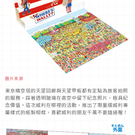
圖片來源
東京晴空塔的天望回廊與天望甲板都有定點為旅客拍照
的服務，踩著透明玻璃在高空中留下紀念照片，極具紀
念價值。這次威利在哪裡的活動，推出了限量版威利專
屬樣式的紙製相框，喜歡威利的朋友千萬不要錯過喔！