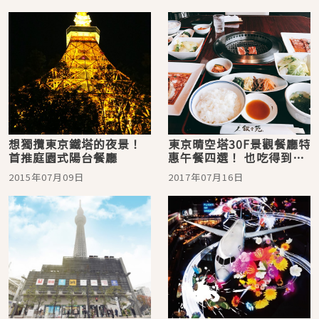
想獨攬東京鐵塔的夜景！
東京晴空塔30F景觀餐廳特
首推庭園式陽台餐廳
惠午餐四選！ 也吃得到敘
敘苑燒肉！
2015年07月09日
2017年07月16日