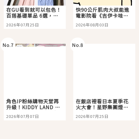
在GU看到就可以包色！
快90公斤肌肉大叔能進
百搭基礎單品 6選，閉
電影院看《吉伊卡哇》
眼全收也不心疼
嗎？日本重金屬樂團
2026年07月25日
2026年08月03日
「打首」會長與nagano
老師一同給出了答案
No.
7
No.
8
角色IP粉絲購物天堂再
在飯店裡看日本夏季花
升級！KIDDY LAND 原
火大會！星野集團煙火
宿店吉伊卡哇迎客，新
景觀飯店6選，讓你不用
2026年07月07日
2026年07月25日
開幕 OMOKADO 店3分
人擠人悠閒欣賞
即達