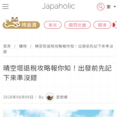
繁
東京
關西近畿
關東
首頁
購物
晴空塔退稅攻略報你知！出發前先記下來準沒
錯
晴空塔退稅攻略報你知！出發前先記
下來準沒錯
2018年06月09日
｜ By
里歐娜