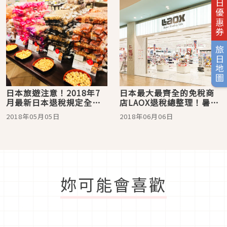
旅日優惠券
旅日地圖
日本旅遊注意！2018年7
日本最大最齊全的免稅商
月最新日本退稅規定全新
店LAOX退稅總整理！暑假
上路
遊日本輕鬆購物去
2018年05月05日
2018年06月06日
妳可能會喜歡