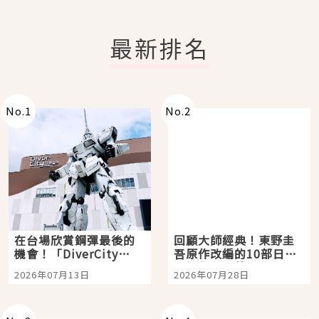
最新排名
No.
1
No.
2
在台場欣賞鋼彈最後的
回顧大師經典！東野圭
機會！「DiverCity
吾原作改編的10部日本
Tokyo Plaza」搭船、
影視作品推薦
2026年07月13日
2026年07月28日
購物、美食及夜景，一
次全體驗