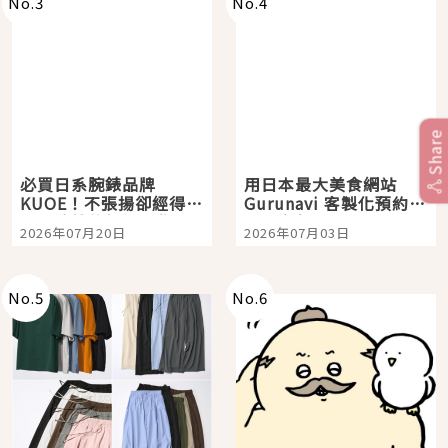
No.
3
No.
4
Share
必買日系腕錶品牌
用日本最大美食網站
KUOE！不張揚卻經得起
Gurunavi 客製化預約九
時間洗鍊的經典之作五
大都市餐廳，打造專屬
2026年07月20日
2026年07月03日
選
美食體驗！
No.
5
No.
6