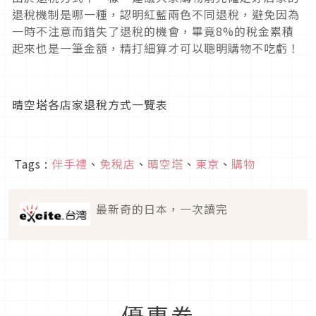
退稅機制是哪一種，認明紅藍兩色不同退稅，避免因為
一時不注意而錯失了退稅的機會，畢竟8%的稅金累積
起來也是一筆金額，精打細算才可以聰明購物不吃虧！
晴空塔各店家退稅方式一覽表
Tags :
伴手禮
、
免稅店
、
晴空塔
、
東京
、
購物
最新奇的日本，一次讀完
優惠券