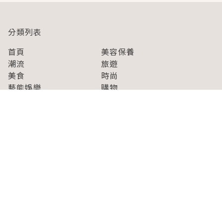
分類列表
首頁
美容保養
潮流
旅遊
美食
時尚
藝能娛樂
購物
關於Japaholic
關於我們
免責事項
寫手招募
Japaholic Girls招募
廣告、合作洽談
關鍵字列表
お問い合わせ