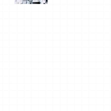
船、購物、
美食及夜
景，一次全
體驗