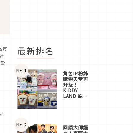
最新排名
品質
封
這款
No.
1
角色IP粉絲
購物天堂再
升級！
KIDDY
LAND 原宿
店吉伊卡哇
迎客，新開
幕
光
OMOKADO
店3分即達
No.
2
回顧大師經
典！東野圭