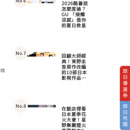
No.
6
2026酷暑該
怎麼度過？
GU 「接觸
涼感」是你
的夏日救星
No.
7
回顧大師經
典！東野圭
吾原作改編
然精
旅日優惠券
的10部日本
影視作品推
薦
No.
8
旅日地圖
在飯店裡看
日本夏季花
火大會！星
野集團煙火