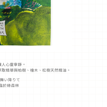
讓人心靈寧靜。
萃取精華與柏樹、檜木、松樹天然精油。
に舞い降りて
降臨於綠森林