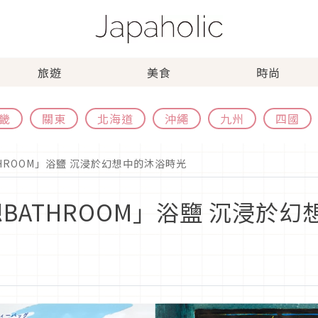
旅遊
美食
時尚
畿
關東
北海道
沖繩
九州
四國
THROOM」浴鹽 沉浸於幻想中的沐浴時光
想BATHROOM」浴鹽 沉浸於