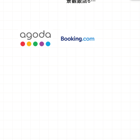
景觀飯店6
選，讓你不
用人擠人悠
閒欣賞