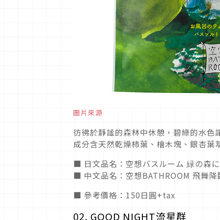
圖片來源
彷彿於靜謐的森林中休憩，碧綠的水色
成分含天然乾燥柿葉、檜木塊、銀杏葉
■ 日文品名：空想バスルーム 緑の森
■ 中文品名：空想BATHROOM 飛舞
■ 參考價格：150日圓+tax
02. GOOD NIGHT流星群