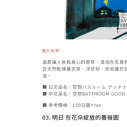
圖片來源
溫柔讓人放鬆身心的香草，浸泡在乳青
含天然乾燥薰衣草、洋甘菊、來自薰衣
油。
■ 日文品名：空想バスルーム グッド
■ 中文品名：空想BATHROOM GOOD
■ 參考價格：150日圓+tax
03. 明日 在花朵綻放的薔薇園