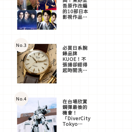
吾原作改編
的10部日本
影視作品推
薦
No.
3
必買日系腕
錶品牌
KUOE！不
張揚卻經得
起時間洗鍊
的經典之作
五選
No.
4
在台場欣賞
鋼彈最後的
機會！
「DiverCity
Tokyo
Plaza」搭