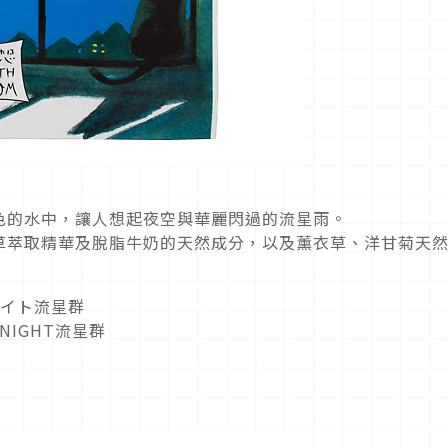
色的水中，讓人想起夜空與華麗閃過的流星雨。
草萃取精華及脫脂牛奶的天然成分，以及薰衣草、洋甘菊天
ナイト流星群
 NIGHT流星群