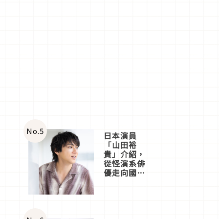
No.
5
日本演員
「山田裕
貴」介紹，
從怪演系俳
優走向國民
級日劇主角