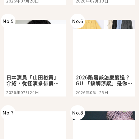
2026年07月20日
2026年07月13日
選
購物、美食及夜景，一
次全體驗
No.
5
No.
6
日本演員「山田裕貴」
2026酷暑該怎麼度過？
介紹，從怪演系俳優走
GU 「接觸涼感」是你的
向國民級日劇主角
夏日救星
2026年07月24日
2026年06月25日
No.
7
No.
8