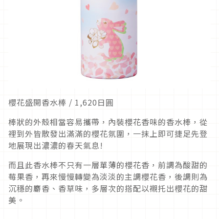
櫻花盛開香水棒 / 1,620日圓
棒狀的外殼相當容易攜帶，內裝櫻花香味的香水棒，從
裡到外皆散發出滿滿的櫻花氛圍，一抹上即可捷足先登
地展現出濃濃的春天氣息!
而且此香水棒不只有一層單薄的櫻花香，前調為酸甜的
莓果香，再來慢慢轉變為淡淡的主調櫻花香，後調則為
沉穩的麝香、香草味，多層次的搭配以襯托出櫻花的甜
美。