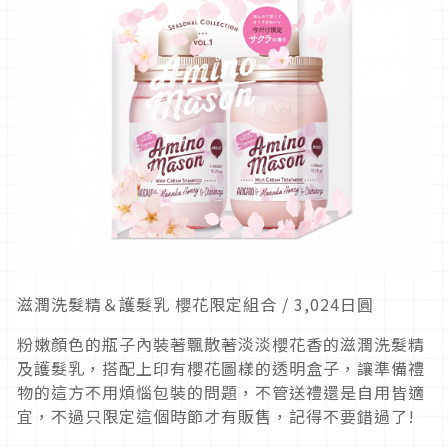
滋潤洗髮精＆護髮乳 櫻花限定組合 / 3,024日圓
粉嫩顏色的瓶子內裝著飄散著淡淡櫻花香的滋潤洗髮精
及護髮乳，搭配上印有櫻花圖樣的透明盒子，讓準備禮
物的這方不用煩惱包裝的問題，不管送禮還是自用皆適
宜，不過只限定這個時節才有販售，記得不要錯過了!