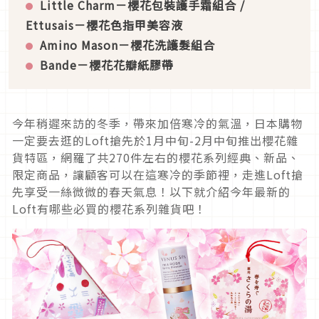
Little Charm
－
櫻花包裝護手霜組合 /
Ettusais
－櫻花色指甲美容液
A
mino Mason
－
櫻花洗護髮組合
Bande
－櫻花花瓣紙膠帶
今年稍遲來訪的冬季，帶來加倍寒冷的氣溫，日本購物
一定要去逛的Loft搶先於1月中旬-2月中旬推出櫻花雜
貨特區，網羅了共270件左右的櫻花系列經典、新品、
限定商品，讓顧客可以在這寒冷的季節裡，走進Loft搶
先享受一絲微微的春天氣息！以下就介紹今年最新的
Loft有哪些必買的櫻花系列雜貨吧！