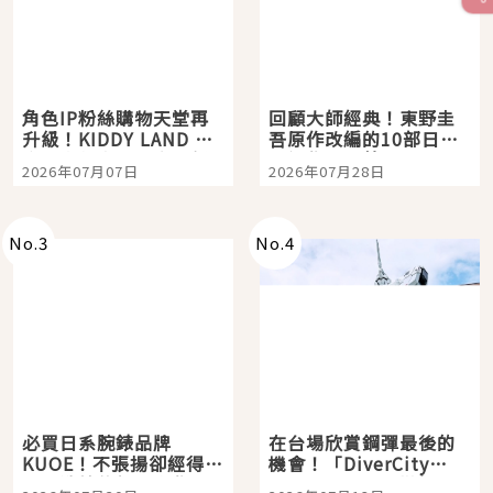
角色IP粉絲購物天堂再
回顧大師經典！東野圭
升級！KIDDY LAND 原
吾原作改編的10部日本
宿店吉伊卡哇迎客，新
影視作品推薦
2026年07月07日
2026年07月28日
開幕 OMOKADO 店3分
即達
No.
3
No.
4
必買日系腕錶品牌
在台場欣賞鋼彈最後的
KUOE！不張揚卻經得起
機會！「DiverCity
時間洗鍊的經典之作五
Tokyo Plaza」搭船、