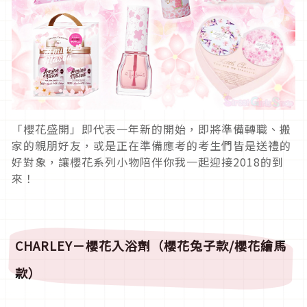
「櫻花盛開」即代表一年新的開始，即將準備轉職、搬
家的親朋好友，或是正在準備應考的考生們皆是送禮的
好對象，讓櫻花系列小物陪伴你我一起迎接2018的到
來！
CHARLEY
－櫻花入浴劑（櫻花兔子款/櫻花繪馬
款）