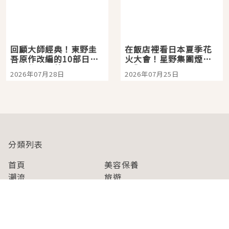
回顧大師經典！東野圭
在飯店裡看日本夏季花
吾原作改編的10部日本
火大會！星野集團煙火
影視作品推薦
景觀飯店6選，讓你不用
2026年07月28日
2026年07月25日
人擠人悠閒欣賞
分類列表
首頁
美容保養
潮流
旅遊
美食
時尚
藝能娛樂
購物