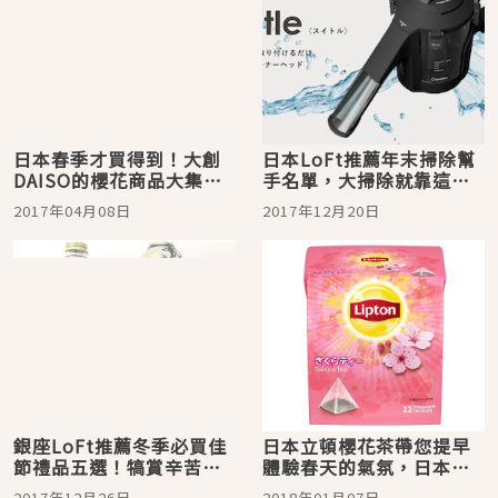
日本春季才買得到！大創
日本LoFt推薦年末掃除幫
DAISO的櫻花商品大集
手名單，大掃除就靠這
合！
些！
2017年04月08日
2017年12月20日
銀座LoFt推薦冬季必買佳
日本立頓櫻花茶帶您提早
節禮品五選！犒賞辛苦了
體驗春天的氣氛，日本超
一年的自己吧！
市買的到
2017年12月26日
2018年01月07日