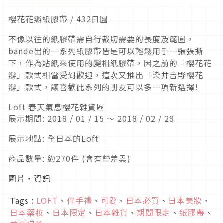
櫻花花瓣紙膠帶 / 432日圓
不像以往的紙膠帶需自行裁切需要的長度及範圍，
bande出的一系列紙膠帶皆是可以輕鬆用手一張張撕
下，作為貼紙來使用的變相紙膠帶，因之前的「櫻花花
瓣」款式相當受到歡迎，這次又推出「染井吉野櫻花
瓣」款式，讓喜歡此系列的朋友可以多一項新選擇!
Loft 春天氣息櫻花雜貨區
展示期間: 2018 / 01 / 15 ～ 2018 / 02 / 28
展示地點: 全日本的Loft
商品數量: 約270件 (會有些差異)
圖片・資訊
Tags :
LOFT
、
伴手禮
、
可愛
、
日本必買
、
日本美妝
、
日本藥妝
、
日本限定
、
日本雜貨
、
期間限定
、
紙膠帶
、