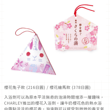
櫻花兔子款 (216日圓) / 櫻花繪馬款 (378日圓)
入浴劑可以為原本平淡無奇的泡澡時間增添一層趣味，
CHARLEY推出的櫻花入浴劑，讓牛奶櫻花色的熱水浴
中帶點淡淡的櫻花香，泡澡時可以感受到微微的春天氣