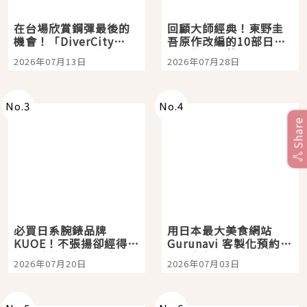
在台場欣賞鋼彈最後的
回顧大師經典！東野圭
機會！「DiverCity
吾原作改編的10部日本
Tokyo Plaza」搭船、
影視作品推薦
2026年07月13日
2026年07月28日
購物、美食及夜景，一
次全體驗
No.
3
No.
4
Share
必買日系腕錶品牌
用日本最大美食網站
KUOE！不張揚卻經得起
Gurunavi 客製化預約九
時間洗鍊的經典之作五
大都市餐廳，打造專屬
2026年07月20日
2026年07月03日
選
美食體驗！