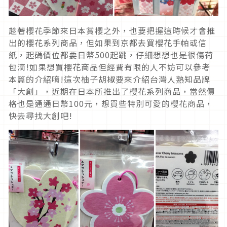
趁著櫻花季節來日本賞櫻之外，也要把握這時候才會推
出的櫻花系列商品，但如果到京都去買櫻花手帕或信
紙，起碼價位都要日幣500起跳，仔細想想也是很傷荷
包滴!如果想買櫻花商品但經費有限的人不妨可以參考
本篇的介紹唷!這次柚子胡椒要來介紹台灣人熟知品牌
「大創」，近期在日本所推出了櫻花系列商品，當然價
格也是通通日幣100元，想買些特別可愛的櫻花商品，
快去尋找大創吧!