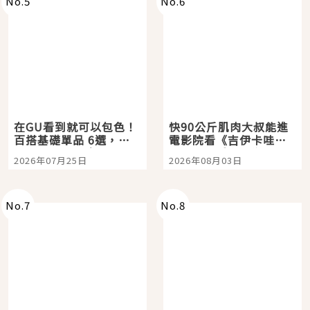
No.
5
No.
6
在GU看到就可以包色！
快90公斤肌肉大叔能進
百搭基礎單品 6選，閉
電影院看《吉伊卡哇》
眼全收也不心疼
嗎？日本重金屬樂團
2026年07月25日
2026年08月03日
「打首」會長與nagano
老師一同給出了答案
No.
7
No.
8