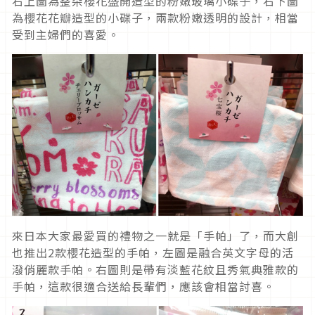
右上圖為整朵櫻花盛開造型的粉嫩玻璃小碟子，右下圖
為櫻花花瓣造型的小碟子，兩款粉嫩透明的設計，相當
受到主婦們的喜愛。
來日本大家最愛買的禮物之一就是「手帕」了，而大創
也推出2款櫻花造型的手帕，左圖是融合英文字母的活
潑俏麗款手帕。右圖則是帶有淡藍花紋且秀氣典雅款的
手帕，這款很適合送給長輩們，應該會相當討喜。