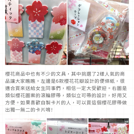
櫻花商品中也有不少的文具，其中挑選了2樣人氣的商
品讓大家瞧瞧。左邊是6款櫻花花瓣設計的便條紙，很
適合買來送給女生同事們，相信一定大受歡迎。右圖是
類似櫻花圖案的滾輪膠帶，類似立可帶的設計，好用又
方便。如果喜歡自製卡片的人，可以買這個櫻花膠帶做
出獨一無二的卡片唷!