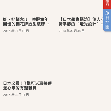
旅日地圖
好、好懷念!! 喚醒童年
【日本雜貨探訪】使人心
回憶的櫻花牌造型紙膠帶3
情平靜的“燈光設計”室
款
內裝飾雜貨5選
2015年04月13日
2015年07月30日
日本必買！7樣可以直接傳
遞心意的有趣雜貨
2015年08月31日