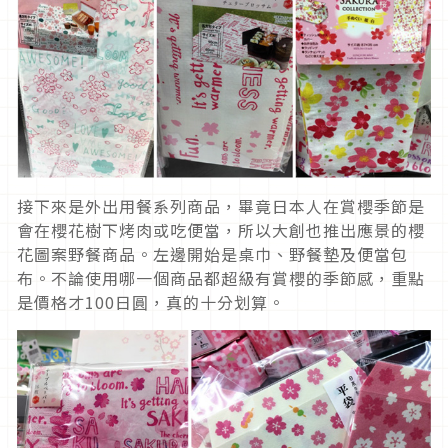
接下來是外出用餐系列商品，畢竟日本人在賞櫻季節是
會在櫻花樹下烤肉或吃便當，所以大創也推出應景的櫻
花圖案野餐商品。左邊開始是桌巾、野餐墊及便當包
布。不論使用哪一個商品都超級有賞櫻的季節感，重點
是價格才100日圓，真的十分划算。