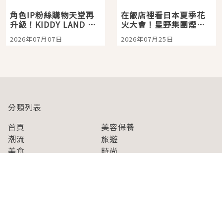
角色IP粉絲購物天堂再
在飯店裡看日本夏季花
升級！KIDDY LAND 原
火大會！星野集團煙火
宿店吉伊卡哇迎客，新
景觀飯店6選，讓你不用
2026年07月07日
2026年07月25日
開幕 OMOKADO 店3分
人擠人悠閒欣賞
即達
分類列表
首頁
美容保養
潮流
旅遊
美食
時尚
藝能娛樂
購物
關於Japaholic
關於我們
免責事項