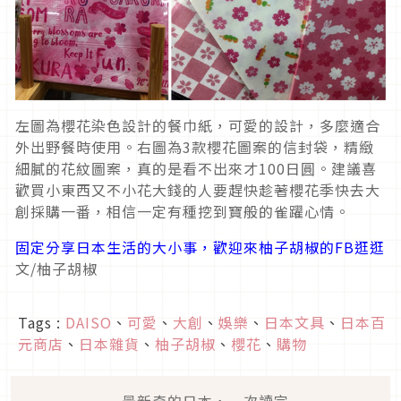
左圖為櫻花染色設計的餐巾紙，可愛的設計，多麼適合
外出野餐時使用。右圖為3款櫻花圖案的信封袋，精緻
細膩的花紋圖案，真的是看不出來才100日圓。建議喜
歡買小東西又不小花大錢的人要趕快趁著櫻花季快去大
創採購一番，相信一定有種挖到寶般的雀躍心情。
固定分享日本生活的大小事，歡迎來柚子胡椒的FB逛逛
文/柚子胡椒
Tags :
DAISO
、
可愛
、
大創
、
娛樂
、
日本文具
、
日本百
元商店
、
日本雜貨
、
柚子胡椒
、
櫻花
、
購物