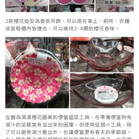
2款櫻花造型為香氛吊飾，可以掛在車上、廁所、衣櫃
或是鞋櫃內皆適合，可以維持2~4週的櫻花香味。
左圖為滿滿櫻花圖案的便當盛菜工具，在準備便當時有
湯汁的菜餚常有溢出來的困擾，但使用這個小工具，除
了可以避免湯汁撒出外，也讓便當更有春天的季節感。