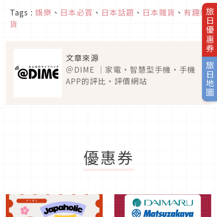
Tags :
娛樂
、
日本必買
、
日本話題
、
日本雜貨
、
有趣雜
旅日優惠券
貨
文章來源
旅日地圖
＠DIME ｜家電・智慧型手機・手機
APP的評比・評價網站
優惠券