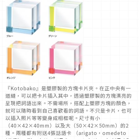
『Kotobako』是塑膠製的方塊卡片夾。在正中央有一
道縫，可以把卡片插入其中，透過塑膠製的方塊漂亮的
呈現把詞語出來。不需場所，搭配上塑膠方塊的顏色，
就可以隨時看到自己喜歡看的詞語。不只是卡片，也可
以插入照片等等變身成相框呢。尺寸有小
（40×42×40mm）以及大（50×42×50mm）的2
種。兩種都有附送4張話語卡 （arigato，omedeto