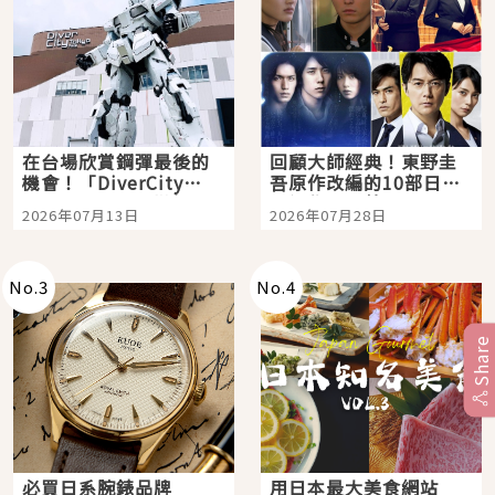
在台場欣賞鋼彈最後的
回顧大師經典！東野圭
機會！「DiverCity
吾原作改編的10部日本
Tokyo Plaza」搭船、
影視作品推薦
2026年07月13日
2026年07月28日
購物、美食及夜景，一
次全體驗
No.
3
No.
4
Share
必買日系腕錶品牌
用日本最大美食網站