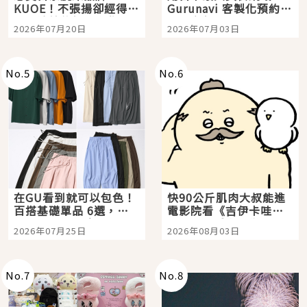
KUOE！不張揚卻經得起
Gurunavi 客製化預約九
時間洗鍊的經典之作五
大都市餐廳，打造專屬
2026年07月20日
2026年07月03日
選
美食體驗！
No.
5
No.
6
在GU看到就可以包色！
快90公斤肌肉大叔能進
百搭基礎單品 6選，閉
電影院看《吉伊卡哇》
眼全收也不心疼
嗎？日本重金屬樂團
2026年07月25日
2026年08月03日
「打首」會長與nagano
老師一同給出了答案
No.
7
No.
8