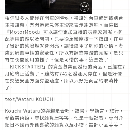
相信很多人曾經在開車的時候，禮讓別台車或是被別台
車禮讓時，有閃過緊急停車燈來表示謝意吧。而這個
『MotorMood』可以讓你更加直接的表達感謝呢。搭
配專用的燈以及開關，只要從駕駛座按一下按鈕，在車
子後部的笑臉燈就會閃亮，讓後續車了解你的心情。考
慮到周圍車輛的安全性，所以有調整電燈的亮度，是只
有在夜間使用的樣子。但是可惜的事，這是為了
「KICKSTARTER」的資金募集而發行的商品，已經在7
月底終止活動了。雖然有742名發起人存在，但是好像
在交通安全方面有些疑慮，所以只好把商品給取消掉
了。
text/Wataru KOUCHI
Kouchi Wataru的興趣是合唱，讀書，學語言，旅行，
參觀美術館，尋找雑貨屋等等。他是一個記者，專門介
紹日本國內外他喜歡的雑貨以及小物，設計小品等等。