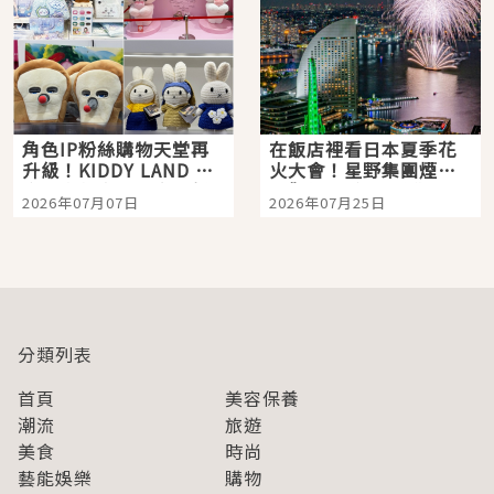
角色IP粉絲購物天堂再
在飯店裡看日本夏季花
升級！KIDDY LAND 原
火大會！星野集團煙火
宿店吉伊卡哇迎客，新
景觀飯店6選，讓你不用
2026年07月07日
2026年07月25日
開幕 OMOKADO 店3分
人擠人悠閒欣賞
即達
分類列表
首頁
美容保養
潮流
旅遊
美食
時尚
藝能娛樂
購物