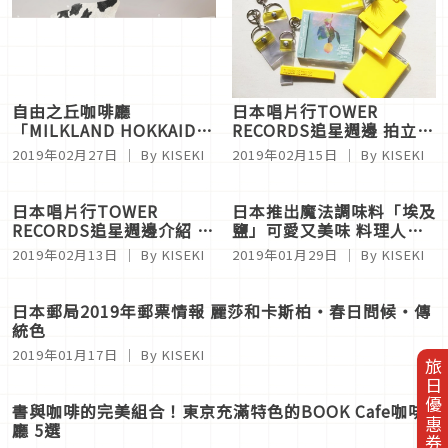
日本唱片行TOWER
自由之丘咖啡廳
RECORDS追星週邊 拍立
「MILKLAND HOKKAIDO
得・CD・資料夾・票夾・
→ TOKYO」開幕！東京也
2019年02月15日
｜ By KISEKI
2019年02月27日
｜ By KISEKI
自擔色
喝的到北海道直送美味鮮奶
日本推出魔法調味料「埃及
日本唱片行TOWER
鹽」可愛又美味 料理人的
RECORDS追星週邊介紹 彩
最佳伴手禮
帶・手環・徽章收納好物
2019年01月29日
｜ By KISEKI
2019年02月13日
｜ By KISEKI
旅日優惠券