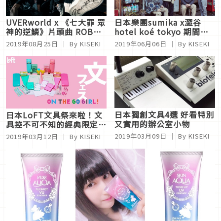
UVERworld x 《七大罪 眾
日本樂團sumika x澀谷
神的逆鱗》片頭曲 ROB
hotel koé tokyo 期間限
THE FRONTIER 公布
定聯名快閃店
2019年08月25日
｜ By KISEKI
2019年06月06日
｜ By KISEKI
日本獨創文具4選 好看特別
日本LoFT文具祭來啦！文
又實用的辦公室小物
具控不可不知的經典限定款
6選
2019年03月09日
｜ By KISEKI
2019年03月12日
｜ By KISEKI