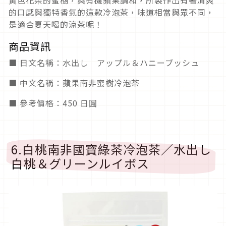
的口感與獨特香氣的這款冷泡茶，味道相當與眾不同，
是適合夏天喝的涼茶呢！
商品資訊
■ 日文名稱：水出し アップル＆ハニーブッシュ
■ 中文名稱：蘋果南非蜜樹冷泡茶
■ 參考價格：450 日圓
6.白桃南非國寶綠茶冷泡茶／水出し
白桃＆グリーンルイボス