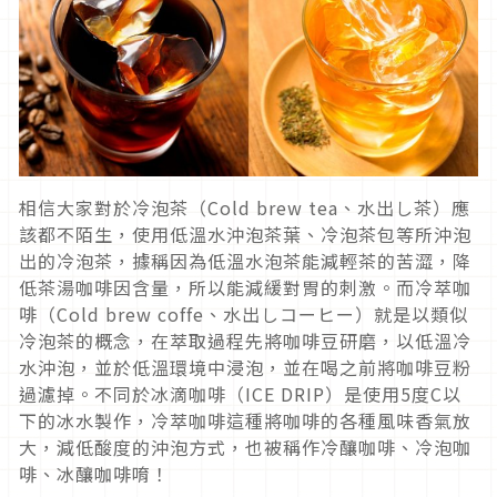
相信大家對於冷泡茶（Cold brew tea、水出し茶）應
該都不陌生，使用低溫水沖泡茶葉、冷泡茶包等所沖泡
出的冷泡茶，據稱因為低溫水泡茶能減輕茶的苦澀，降
低茶湯咖啡因含量，所以能減緩對胃的刺激。而冷萃咖
啡（Cold brew coffe、水出しコーヒー）就是以類似
冷泡茶的概念，在萃取過程先將咖啡豆研磨，以低溫冷
水沖泡，並於低溫環境中浸泡，並在喝之前將咖啡豆粉
過濾掉。不同於冰滴咖啡（ICE DRIP）是使用5度C以
下的冰水製作，冷萃咖啡這種將咖啡的各種風味香氣放
大，減低酸度的沖泡方式，也被稱作冷釀咖啡、冷泡咖
啡、冰釀咖啡唷！