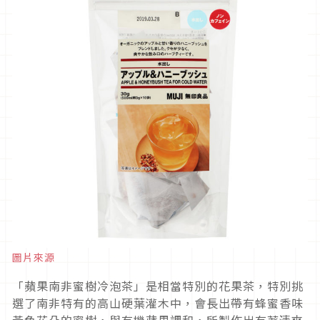
圖片來源
「蘋果南非蜜樹冷泡茶」是相當特別的花果茶，特別挑
選了南非特有的高山硬葉灌木中，會長出帶有蜂蜜香味
黃色花朵的蜜樹，與有機蘋果調和，所製作出有著清爽