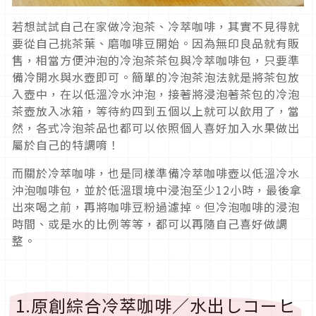
若想試試自己在家做冷泡茶、冷萃咖啡，其實不見得就
要從自己挑茶葉、磨咖啡豆開始。因為無印良品就有販
售，相當方便沖泡的冷泡茶茶包與冷萃咖啡包，只要準
備冷開水與水壺即可。簡單的冷泡茶泡法就是將茶包放
入壺中，在以低溫冷水沖泡，接著將浸泡著茶包的冷泡
茶壺放入冰箱，等待約四到五個以上就可以飲用了，當
然，各式冷泡茶品也都可以依照個人喜好加入水果做出
屬於自己的特調唷！
而關於冷萃咖啡，也是同樣準備冷萃咖啡壺以低溫冷水
沖泡咖啡包，並於低溫環境中浸泡至少12小時，最後拿
出來喝之前，再將咖啡豆粉過濾掉。但冷泡咖啡的浸泡
時間、或是水的比例等等，都可以再隨自己喜好做調
整。
1.原創綜合冷萃咖啡／水出しコーヒ