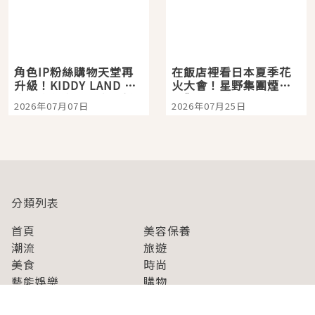
角色IP粉絲購物天堂再
在飯店裡看日本夏季花
升級！KIDDY LAND 原
火大會！星野集團煙火
宿店吉伊卡哇迎客，新
景觀飯店6選，讓你不用
2026年07月07日
2026年07月25日
開幕 OMOKADO 店3分
人擠人悠閒欣賞
即達
分類列表
首頁
美容保養
潮流
旅遊
美食
時尚
藝能娛樂
購物