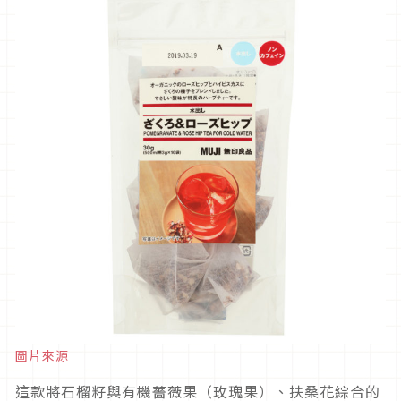
圖片來源
這款將石榴籽與有機薔薇果（玫瑰果）、扶桑花綜合的