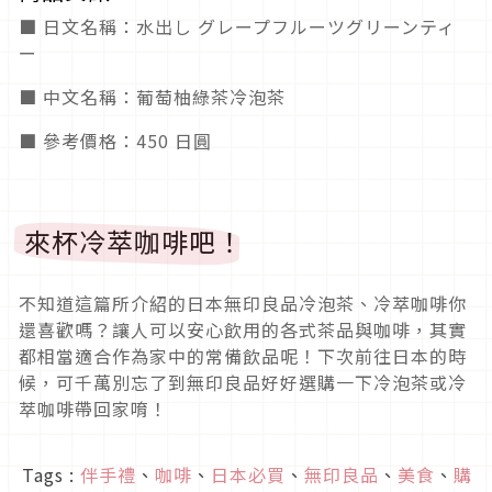
■ 日文名稱：水出し グレープフルーツグリーンティ
ー
■ 中文名稱：葡萄柚綠茶冷泡茶
■ 參考價格：450 日圓
來杯冷萃咖啡吧！
不知道這篇所介紹的日本無印良品冷泡茶、冷萃咖啡你
還喜歡嗎？讓人可以安心飲用的各式茶品與咖啡，其實
都相當適合作為家中的常備飲品呢！下次前往日本的時
候，可千萬別忘了到無印良品好好選購一下冷泡茶或冷
萃咖啡帶回家唷！
Tags :
伴手禮
、
咖啡
、
日本必買
、
無印良品
、
美食
、
購