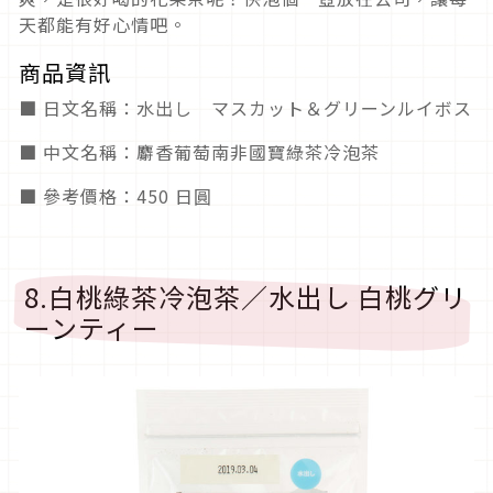
天都能有好心情吧。
商品資訊
■ 日文名稱：水出し マスカット＆グリーンルイボス
■ 中文名稱：麝香葡萄南非國寶綠茶冷泡茶
■ 參考價格：450 日圓
8.白桃綠茶冷泡茶／水出し 白桃グリ
ーンティー