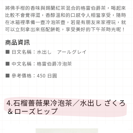
將佛手柑的香味與錫蘭紅茶混合的格雷伯爵茶，喝起來
比較不會覺得澀，香醇溫和的口感令人相當享受，隨時
在冰箱裡準備一壺冷泡茶壺，若是有朋友來家裡玩，就
可以立刻拿出來搭配餅乾，享受美好的下午茶時光呢！
商品資訊
■ 日文名稱：水出し アールグレイ
■ 中文名稱：格雷伯爵冷泡茶
■ 參考價格：450 日圓
4.石榴薔薇果冷泡茶／水出し ざくろ
＆ローズヒップ