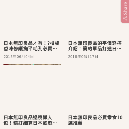
Share
日本無印良品才有！?柑橘
日本無印良品的平價穿搭
香味修護撫平毛孔必買系
介紹！簡約單品打造日系
列商品熱賣中
成熟穿搭
2018年06月04日
2018年06月17日
日本無印良品退稅懶人
日本無印良品必買零食10
包！精打細算日本旅遊更
選推薦
盡興