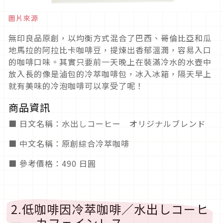
圖片來源
無印良品原創，以均衡方式混合了巴西、哥倫比亞和瓜
地馬拉的阿拉比卡咖啡豆，提煉出香郁溫潤，容易入口
的咖啡口味。其實只要前一天晚上在裝滿冷水的水壺中
放入長的像是滷包的冷萃咖啡包，冰入冰箱，隔天早上
就有美味的冷泡咖啡可以享受了呢！
商品資訊
■ 日文名稱：水出しコーヒー オリジナルブレンド
■ 中文名稱：原創綜合冷萃咖啡
■ 參考價格：490 日圓
2.低咖啡因冷萃咖啡／水出しコーヒ
ー カフェインレス