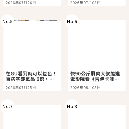
2026年07月20日
2026年07月03日
選
美食體驗！
No.
5
No.
6
在GU看到就可以包色！
快90公斤肌肉大叔能進
百搭基礎單品 6選，閉
電影院看《吉伊卡哇》
眼全收也不心疼
嗎？日本重金屬樂團
2026年07月25日
2026年08月03日
「打首」會長與nagano
老師一同給出了答案
No.
7
No.
8