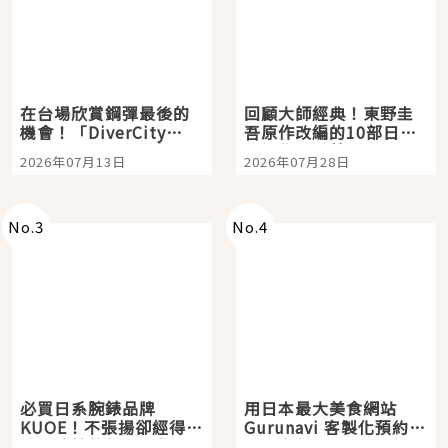
在台場欣賞鋼彈最後的
回顧大師經典！東野圭
機會！「DiverCity
吾原作改編的10部日本
Tokyo Plaza」搭船、
影視作品推薦
2026年07月13日
2026年07月28日
購物、美食及夜景，一
次全體驗
No.
3
No.
4
必買日系腕錶品牌
用日本最大美食網站
KUOE！不張揚卻經得起
Gurunavi 客製化預約九
時間洗鍊的經典之作五
大都市餐廳，打造專屬