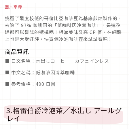
圖片來源
挑選了酸度較低的哥倫比亞咖啡豆為基底煎焙製作的，
去除了 97% 咖啡因的「低咖啡因冷萃咖啡」，是連孕
婦都可以嘗試的選擇呢！相當美味又高 CP 值，在網路
上也是大受好評，快買個冷泡咖啡壺來試試看吧！
商品資訊
■ 日文名稱：水出しコーヒー カフェインレス
■ 中文名稱：低咖啡因冷萃咖啡
■ 參考價格：490 日圓
3.格雷伯爵冷泡茶／水出し アールグ
レイ