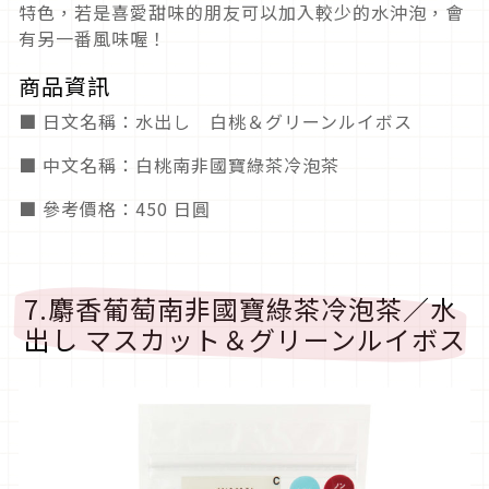
特色，若是喜愛甜味的朋友可以加入較少的水沖泡，會
有另一番風味喔！
商品資訊
■ 日文名稱：水出し 白桃＆グリーンルイボス
■ 中文名稱：白桃南非國寶綠茶冷泡茶
■ 參考價格：450 日圓
7.麝香葡萄南非國寶綠茶冷泡茶／水
出し マスカット＆グリーンルイボス