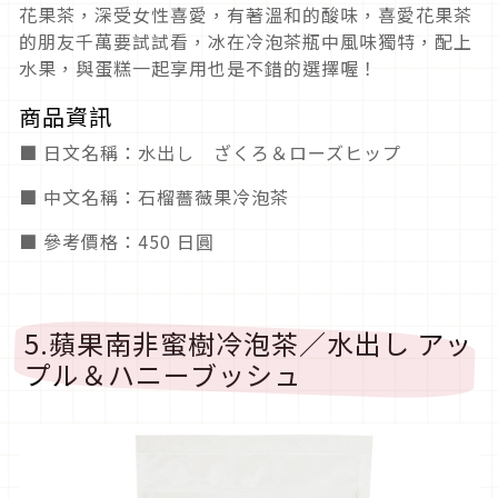
花果茶，深受女性喜愛，有著溫和的酸味，喜愛花果茶
的朋友千萬要試試看，冰在冷泡茶瓶中風味獨特，配上
水果，與蛋糕一起享用也是不錯的選擇喔！
商品資訊
■ 日文名稱：水出し ざくろ＆ローズヒップ
■ 中文名稱：石榴薔薇果冷泡茶
■ 參考價格：450 日圓
5.蘋果南非蜜樹冷泡茶／水出し アッ
プル＆ハニーブッシュ