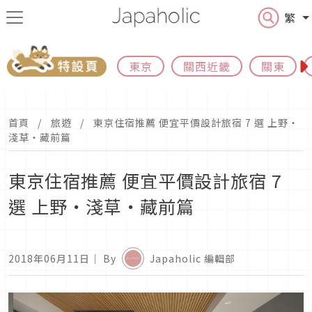
繁
東京
關西近畿
關東
首頁
旅遊
東京住宿推薦 便宜平價設計旅宿 7 選 上野・
淺草・藏前篇
東京住宿推薦 便宜平價設計旅宿 7
選 上野・淺草・藏前篇
2018年06月11日
｜ By
Japaholic 編輯部