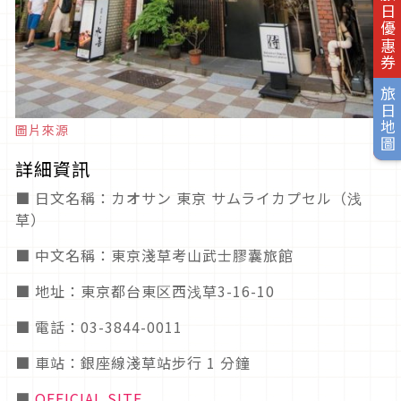
旅日優惠券
旅日地圖
圖片來源
詳細資訊
■ 日文名稱：カオサン 東京 サムライカプセル（浅
草）
■ 中文名稱：東京淺草考山武士膠囊旅館
■ 地址：東京都台東区西浅草3-16-10
■ 電話：03-3844-0011
■ 車站：銀座線淺草站步行 1 分鐘
■
OFFICIAL SITE