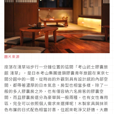
圖片來源
座落在淺草站步行一分鐘位置的這間「考山武士膠囊旅
館 淺草」，是日本考山集團連鎖膠囊青年旅館在東京七
間分館中的一間。從時尚的外觀到具有設計感的內部空
間，都帶著濃厚的日本氣息。房型也相當多樣，除了一
般的多人膠囊房之外，也有僅容納六名房客的膠囊空
間，而且膠囊房還分為豪華與一般兩種，也有女性專用
區，完全可以依照個人需求來選擇呢！木製家具與抹茶
色布簾的日式配色相當討喜，住起來乾淨又舒適。大廳