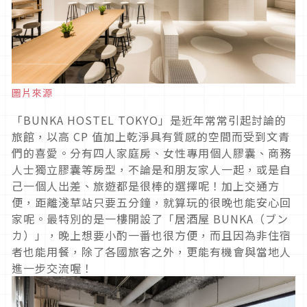
圖片來源
「BUNKA HOSTEL TOKYO」是近年常常引起討論的
旅館，以高 CP 值加上乾淨具有質感的空間而受到文青
們的喜愛。分有四人家庭房、女性專用個人膠囊、商務
人士獨立膠囊等房型，不論是和朋友家人一起，或是自
己一個人出差、旅遊都是很棒的選擇呢！加上交通方
便，距離淺草站只要五分鐘，就算玩的很晚也能安心回
家呢。最特別的是一樓開設了「居酒屋 BUNKA（ブン
カ）」，晚上想要小酌一番也很方便，而且因為非住宿
者也能用餐，除了各國旅客之外，更能有機會與當地人
進一步交流喔！