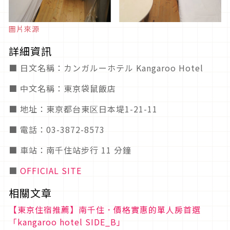
圖片來源
詳細資訊
■ 日文名稱：カンガルーホテル Kangaroo Hotel
■ 中文名稱：東京袋鼠飯店
■ 地址：東京都台東区日本堤1-21-11
■ 電話：03-3872-8573
■ 車站：南千住站步行 11 分鐘
■
OFFICIAL SITE
相關文章
【東京住宿推薦】南千住．價格實惠的單人房首選
「kangaroo hotel SIDE_B」