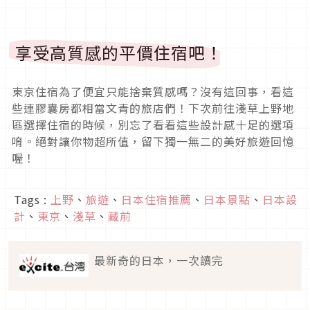
享受高質感的平價住宿吧！
東京住宿為了便宜只能捨棄質感嗎？沒有這回事，看這
些連膠囊房都相當文青的旅店們！下次前往淺草上野地
區選擇住宿的時候，別忘了看看這些設計感十足的選項
唷。絕對讓你物超所值，留下獨一無二的美好旅遊回憶
喔！
Tags :
上野
、
旅遊
、
日本住宿推薦
、
日本景點
、
日本設
計
、
東京
、
淺草
、
藏前
最新奇的日本，一次讀完