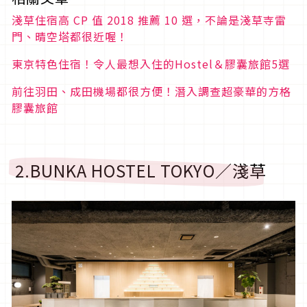
淺草住宿高 CP 值 2018 推薦 10 選，不論是淺草寺雷
門、晴空塔都很近喔！
東京特色住宿！令人最想入住的Hostel＆膠囊旅館5選
前往羽田、成田機場都很方便！潛入調查超豪華的方格
膠囊旅館
2.BUNKA HOSTEL TOKYO／淺草