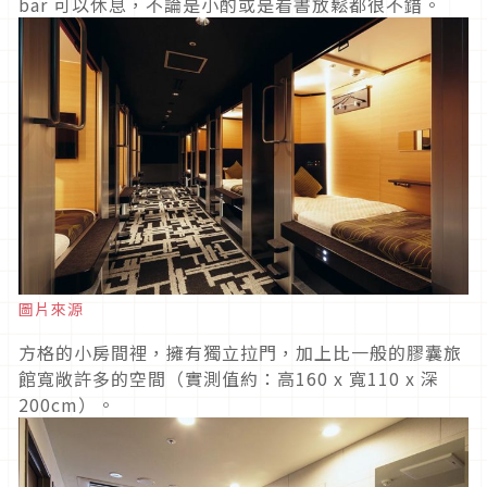
bar 可以休息，不論是小酌或是看書放鬆都很不錯。
圖片來源
方格的小房間裡，擁有獨立拉門，加上比一般的膠囊旅
館寬敞許多的空間（實測值約：高160 x 寬110 x 深
200cm）。