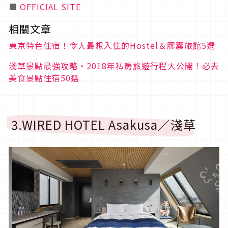
■
OFFICIAL SITE
相關文章
東京特色住宿！令人最想入住的Hostel＆膠囊旅館5選
淺草景點最強攻略・2018年私房旅遊行程大公開！必去
美食景點住宿50選
3.WIRED HOTEL Asakusa／淺草