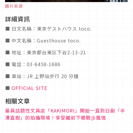
圖片來源
詳細資訊
■ 日文名稱：東京ゲストハウス toco.
■ 中文名稱：Guesthouse toco.
■ 地址：東京都台東区下谷2-13-21
■ 電話：03-6458-1686
■ 車站：JR 上野站步行 20 分鐘
■
OFFICIAL SITE
相關文章
最具話題性文具店「KAKIMORI」開始一直到日劇「半
澤直樹」的拍攝現場！享受藏前下鄉散歩風情