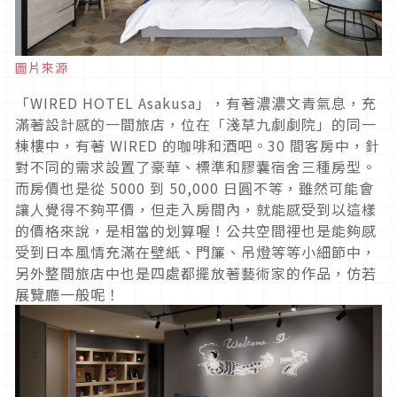
圖片來源
「WIRED HOTEL Asakusa」，有著濃濃文青氣息，充
滿著設計感的一間旅店，位在「淺草九劇劇院」的同一
棟樓中，有著 WIRED 的咖啡和酒吧。30 間客房中，針
對不同的需求設置了豪華、標準和膠囊宿舍三種房型。
而房價也是從 5000 到 50,000 日圓不等，雖然可能會
讓人覺得不夠平價，但走入房間內，就能感受到以這樣
的價格來說，是相當的划算喔！公共空間裡也是能夠感
受到日本風情充滿在壁紙、門簾、吊燈等等小細節中，
另外整間旅店中也是四處都擺放著藝術家的作品，仿若
展覽廳一般呢！