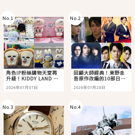
No.
1
No.
2
角色IP粉絲購物天堂再
回顧大師經典！東野圭
升級！KIDDY LAND 原
吾原作改編的10部日本
宿店吉伊卡哇迎客，新
影視作品推薦
2026年07月07日
2026年07月28日
開幕 OMOKADO 店3分
即達
No.
3
No.
4