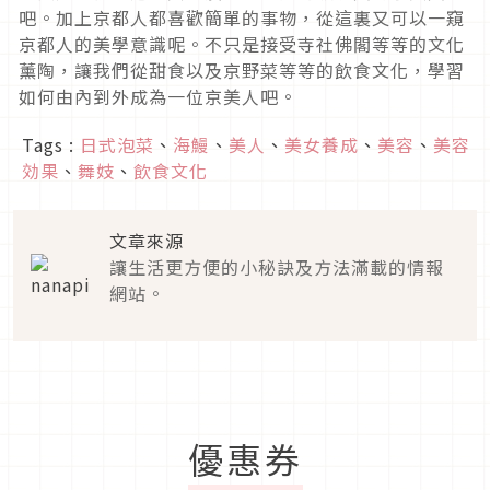
吧。加上京都人都喜歡簡單的事物，從這裏又可以一窺
京都人的美學意識呢。不只是接受寺社佛閣等等的文化
薰陶，讓我們從甜食以及京野菜等等的飲食文化，學習
如何由內到外成為一位京美人吧。
Tags :
日式泡菜
、
海鰻
、
美人
、
美女養成
、
美容
、
美容
効果
、
舞妓
、
飲食文化
文章來源
讓生活更方便的小秘訣及方法滿載的情報
網站。
優惠券