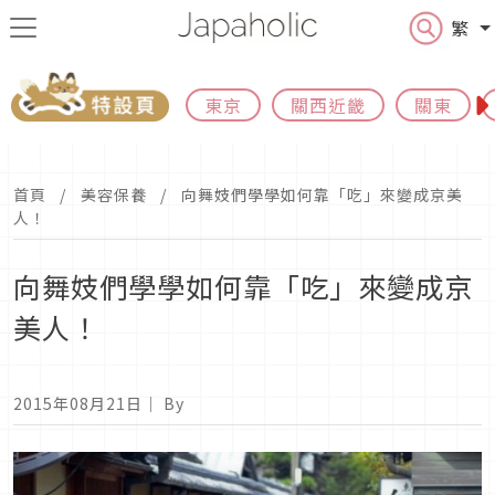
繁
東京
關西近畿
關東
首頁
美容保養
向舞妓們學學如何靠「吃」來變成京美
人！
向舞妓們學學如何靠「吃」來變成京
美人！
2015年08月21日
｜ By