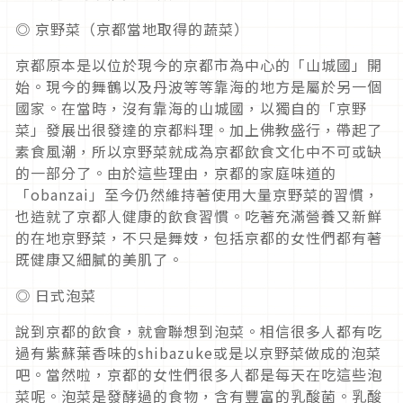
◎ 京野菜（京都當地取得的蔬菜）
京都原本是以位於現今的京都市為中心的「山城國」開
始。現今的舞鶴以及丹波等等靠海的地方是屬於另一個
國家。在當時，沒有靠海的山城國，以獨自的「京野
菜」發展出很發達的京都料理。加上佛教盛行，帶起了
素食風潮，所以京野菜就成為京都飲食文化中不可或缺
的一部分了。由於這些理由，京都的家庭味道的
「obanzai」至今仍然維持著使用大量京野菜的習慣，
也造就了京都人健康的飲食習慣。吃著充滿營養又新鮮
的在地京野菜，不只是舞妓，包括京都的女性們都有著
既健康又細膩的美肌了。
◎ 日式泡菜
說到京都的飲食，就會聯想到泡菜。相信很多人都有吃
過有紫蘇葉香味的shibazuke或是以京野菜做成的泡菜
吧。當然啦，京都的女性們很多人都是每天在吃這些泡
菜呢。泡菜是發酵過的食物，含有豐富的乳酸菌。乳酸