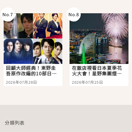
No.
7
No.
8
回顧大師經典！東野圭
在飯店裡看日本夏季花
吾原作改編的10部日本
火大會！星野集團煙火
影視作品推薦
景觀飯店6選，讓你不用
2026年07月28日
2026年07月25日
人擠人悠閒欣賞
分類列表