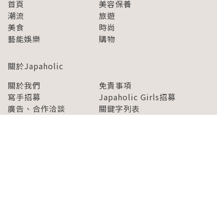
首頁
美容保養
潮流
旅遊
美食
時尚
藝能娛樂
購物
關於Japaholic
關於我們
免責事項
寫手招募
Japaholic Girls招募
廣告、合作洽談
關鍵字列表
お問い合わせ