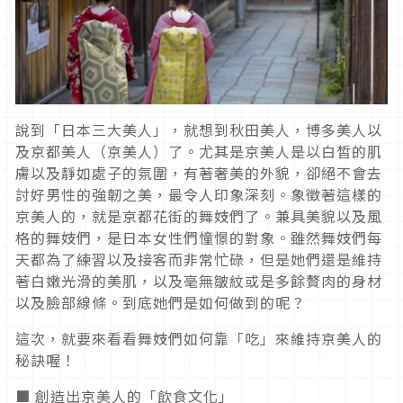
說到「日本三大美人」，就想到秋田美人，博多美人以
及京都美人（京美人）了。尤其是京美人是以白皙的肌
膚以及靜如處子的氛圍，有著奢美的外貌，卻絕不會去
討好男性的強韌之美，最令人印象深刻。象徵著這樣的
京美人的，就是京都花街的舞妓們了。兼具美貌以及風
格的舞妓們，是日本女性們憧憬的對象。雖然舞妓們每
天都為了練習以及接客而非常忙碌，但是她們還是維持
著白嫩光滑的美肌，以及毫無皺紋或是多餘贅肉的身材
以及臉部線條。到底她們是如何做到的呢？
這次，就要來看看舞妓們如何靠「吃」來維持京美人的
秘訣喔！
■ 創造出京美人的「飲食文化」