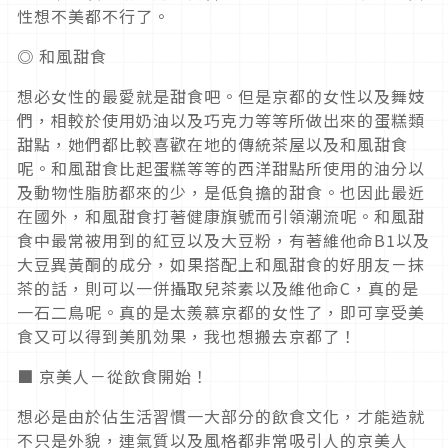
性想不美都不行了。
◎ 和風甜食
想必女性的最愛就是甜食吧。但是京都的女性以及舞妓
們，相較於使用奶油以及巧克力等等所做出來的蛋糕類
甜點，她們都比較喜歡在地的傳統茶屋以及和風甜食
呢。和風甜食比起蛋糕等等的西洋甜點所使用的油分以
及動物性脂肪都來的少，是低負擔的甜食。也因此最近
在國外，和風甜食打著健康旗號而引領潮流呢。和風甜
食中最常被用到的紅豆以及大豆粉，有著維他命B1以及
大豆異黃酮的成分，如果搭配上和風甜食的好朋友－抹
茶的話，則可以一併攝取兒茶素以及維他命C，真的是
一石二鳥呢。真的是太羨慕京都的女性了，即可享受美
食又可以得到美肌効果，我也想搬去京都了！
■ 京美人－從飲食開始！
想必是由於佔生活習慣一大部分的飲食文化，才能造就
不只是外貌，連氣質以及風格都非常吸引人的京美人