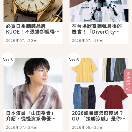
必買日系腕錶品牌
在台場欣賞鋼彈最後的
KUOE！不張揚卻經得起
機會！「DiverCity
時間洗鍊的經典之作五
Tokyo Plaza」搭船、
2026年07月20日
2026年07月13日
選
購物、美食及夜景，一
次全體驗
No.
5
No.
6
Share
日本演員「山田裕貴」
2026酷暑該怎麼度過？
介紹，從怪演系俳優走
GU 「接觸涼感」是你的
向國民級日劇主角
夏日救星
2026年07月24日
2026年06月25日