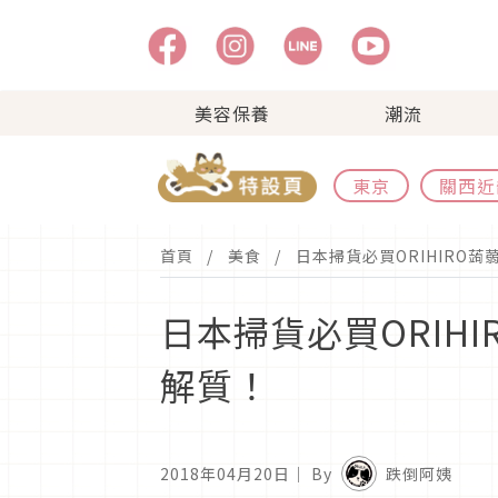
美容保養
潮流
東京
關西近
首頁
美食
日本掃貨必買ORIHIRO
日本掃貨必買ORIH
解質！
2018年04月20日
｜ By
跌倒阿姨