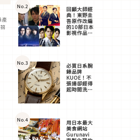
體驗
No.
2
回顧大師經
典！東野圭
縣產
吾原作改編
的10部日本
蒟蒻
影視作品推
薦
No.
3
必買日系腕
錶品牌
KUOE！不
張揚卻經得
起時間洗鍊
的經典之作
五選
No.
4
用日本最大
美食網站
Gurunavi