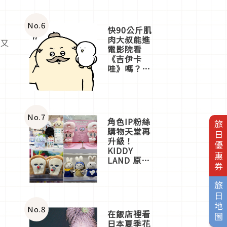
No.
6
快90公斤肌
肉大叔能進
來又
電影院看
《吉伊卡
哇》嗎？日
本重金屬樂
團「打首」
會長與
nagano老師
一同給出了
No.
7
角色IP粉絲
旅日優惠券
答案
購物天堂再
升級！
KIDDY
LAND 原宿
店吉伊卡哇
迎客，新開
旅日地圖
幕
OMOKADO
店3分即達
No.
8
在飯店裡看
日本夏季花