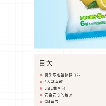
目次
夏季限定鹽檸檬口味
6入基本款
2合1雙享包
安全安心的包裝
CM廣告