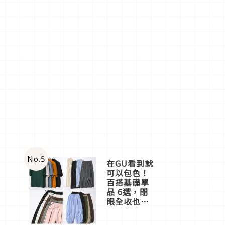
No.
5
在GU看到就
可以包色！
百搭基礎單
品 6選，閉
眼全收也不
心疼