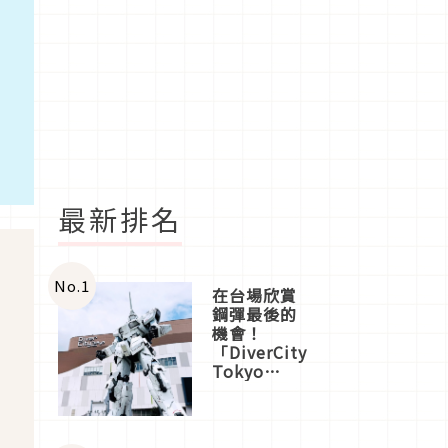
最新排名
No.
1
在台場欣賞
鋼彈最後的
機會！
「DiverCity
Tokyo
Plaza」搭
船、購物、
美食及夜
景，一次全