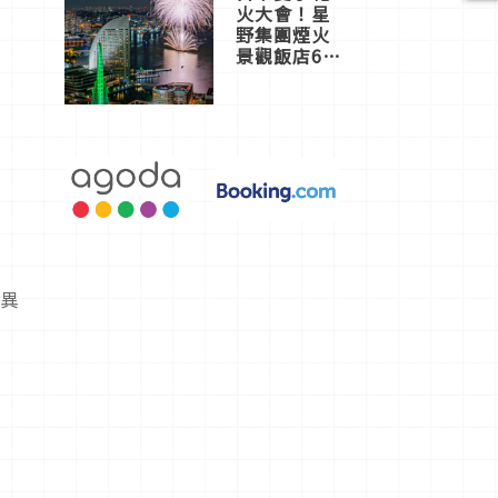
火大會！星
野集團煙火
景觀飯店6
選，讓你不
用人擠人悠
閒欣賞
奇異