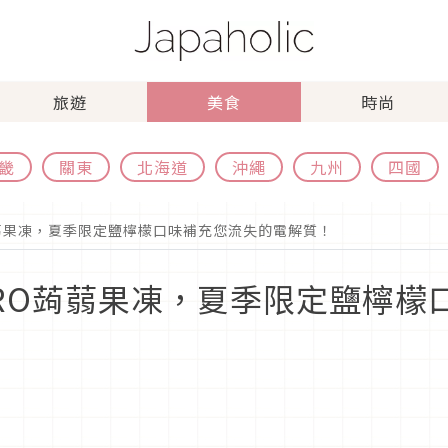
旅遊
美食
時尚
畿
關東
北海道
沖繩
九州
四國
蒟蒻果凍，夏季限定鹽檸檬口味補充您流失的電解質！
IRO蒟蒻果凍，夏季限定鹽檸