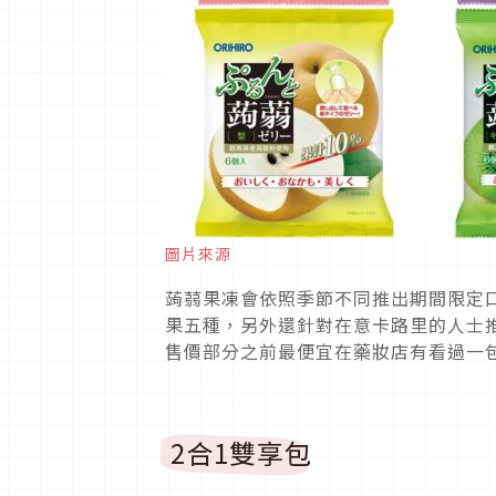
圖片來源
蒟蒻果凍會依照季節不同推出期間限定
果五種，另外還針對在意卡路里的人士
售價部分之前最便宜在藥妝店有看過一包
2合1雙享包