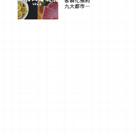
客製化預約
九大都市餐
廳，打造專
屬美食體
驗！