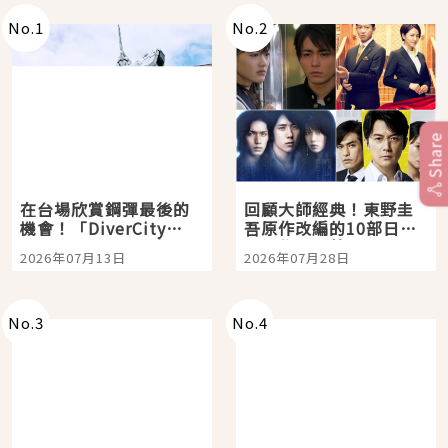
No.
1
No.
2
Share
在台場欣賞鋼彈最後的
回顧大師經典！東野圭
機會！「DiverCity
吾原作改編的10部日本
Tokyo Plaza」搭船、
影視作品推薦
2026年07月13日
2026年07月28日
購物、美食及夜景，一
次全體驗
No.
3
No.
4