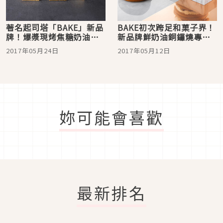
著名起司塔「BAKE」新品
BAKE初次跨足和菓子界！
牌！爆漿現烤焦糖奶油夾
新品牌鮮奶油銅鑼燒專賣
心餅甜蜜登場
店「DOU」開幕！
2017年05月24日
2017年05月12日
妳可能會喜歡
最新排名