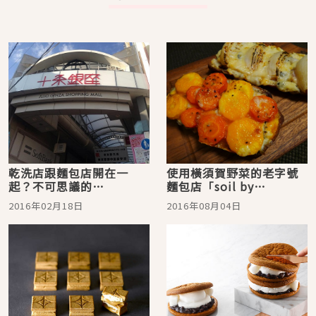
乾洗店跟麵包店開在一
使用橫須賀野菜的老字號
起？不可思議的
麵包店「soil by
「KOUGETSU BAKERY」
HOUTOU BAKERY」
2016年02月18日
2016年08月04日