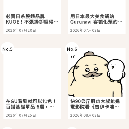
必買日系腕錶品牌
用日本最大美食網站
KUOE！不張揚卻經得起
Gurunavi 客製化預約九
時間洗鍊的經典之作五
大都市餐廳，打造專屬
2026年07月20日
2026年07月03日
選
美食體驗！
No.
5
No.
6
在GU看到就可以包色！
快90公斤肌肉大叔能進
百搭基礎單品 6選，閉
電影院看《吉伊卡哇》
眼全收也不心疼
嗎？日本重金屬樂團
2026年07月25日
2026年08月03日
「打首」會長與nagano
老師一同給出了答案