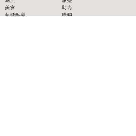
潮流
旅遊
美食
時尚
藝能娛樂
購物
關於Japaholic
關於我們
免責事項
寫手招募
Japaholic Girls招募
廣告、合作洽談
關鍵字列表
お問い合わせ
看看更多有關Japaholic！