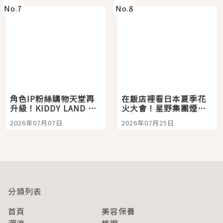
No.
7
No.
8
角色IP粉絲購物天堂再
在飯店裡看日本夏季花
升級！KIDDY LAND 原
火大會！星野集團煙火
宿店吉伊卡哇迎客，新
景觀飯店6選，讓你不用
2026年07月07日
2026年07月25日
開幕 OMOKADO 店3分
人擠人悠閒欣賞
即達
分類列表
首頁
美容保養