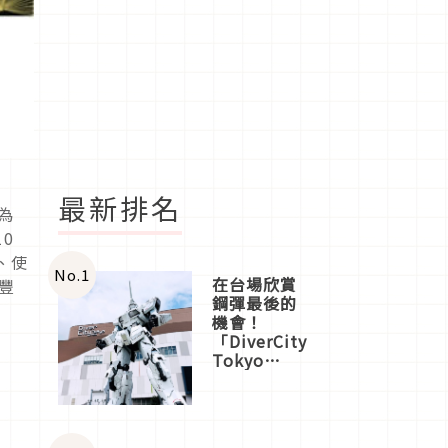
最新排名
為
0
、使
No.
1
在台場欣賞
豐
鋼彈最後的
機會！
「DiverCity
Tokyo
Plaza」搭
船、購物、
美食及夜
景，一次全