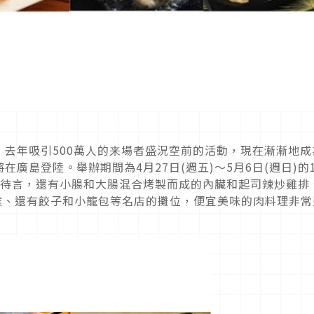
去年吸引500萬人的来場者盛況空前的活動，現在漸漸地成
廣島登陸。舉辦期間為4月27日(週五)～5月6日(週日)的1
不待言，還有小腸和大腸混合烤製而成的內臟和起司辣炒雞排
雞、還有餃子和小籠包等名店的攤位，便宜美味的肉料理非常