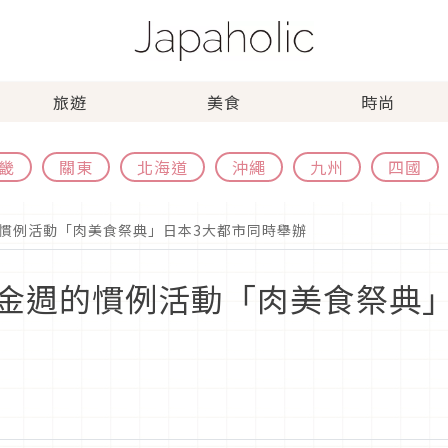
旅遊
美食
時尚
畿
關東
北海道
沖繩
九州
四國
慣例活動「肉美食祭典」日本3大都市同時舉辦
金週的慣例活動「肉美食祭典」