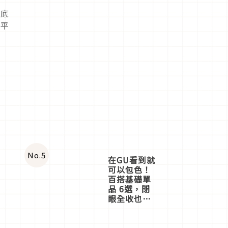
徹底
小平
No.
5
在GU看到就
可以包色！
百搭基礎單
品 6選，閉
眼全收也不
心疼