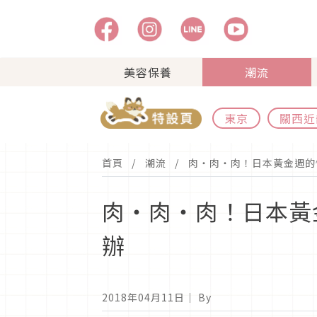
美容保養
潮流
東京
關西近
首頁
潮流
肉・肉・肉！日本黃金週的
肉・肉・肉！日本黃
辦
2018年04月11日
｜ By