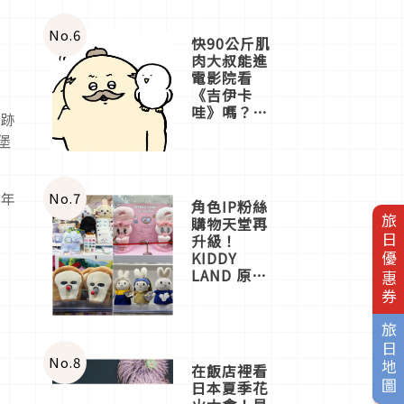
No.
6
快90公斤肌
肉大叔能進
電影院看
《吉伊卡
哇》嗎？日
奇跡
本重金屬樂
堡
團「打首」
會長與
nagano老師
一同給出了
今年
No.
7
角色IP粉絲
答案
旅日優惠券
購物天堂再
升級！
KIDDY
LAND 原宿
店吉伊卡哇
迎客，新開
幕
旅日地圖
OMOKADO
店3分即達
No.
8
在飯店裡看
日本夏季花