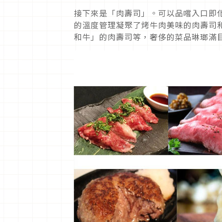
接下來是「肉壽司」。可以品嚐入口即
的溫度管理凝聚了烤牛肉美味的肉壽司
和牛」的肉壽司等，奢侈的菜品琳瑯滿