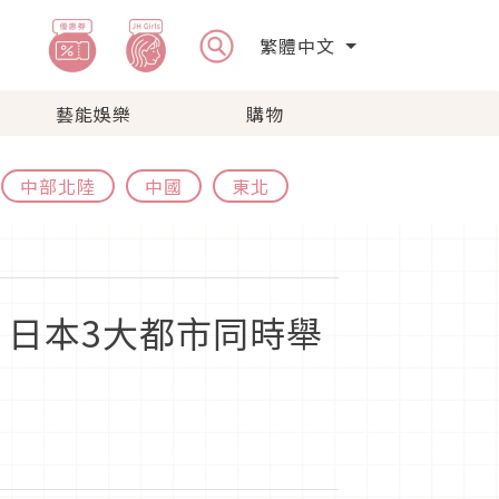
繁體中文
藝能娛樂
購物
中部北陸
中國
東北
日本3大都市同時舉