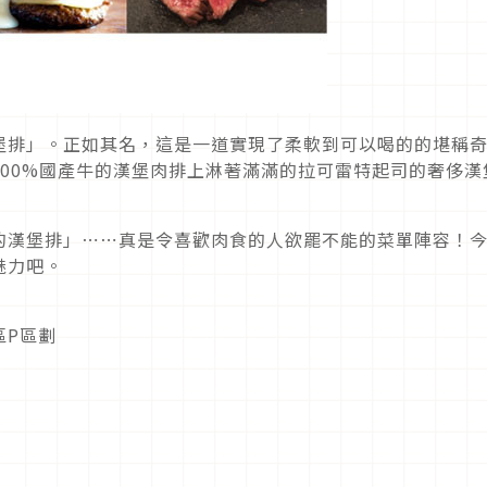
堡排」。正如其名，這是一道實現了柔軟到可以喝的的堪稱
00%國產牛的漢堡肉排上淋著滿滿的拉可雷特起司的奢侈漢
的漢堡排」⋯⋯真是令喜歡肉食的人欲罷不能的菜單陣容！
魅力吧。
區P區劃