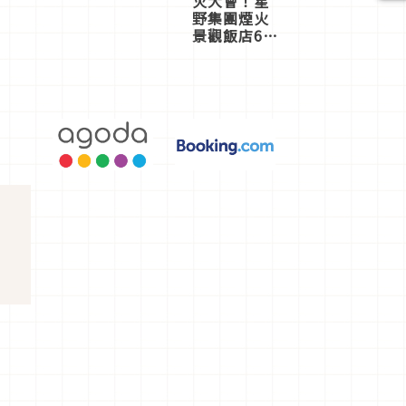
火大會！星
野集團煙火
景觀飯店6
選，讓你不
用人擠人悠
閒欣賞
，