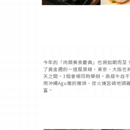
今年的「肉類美食慶典」也將如期而至！
了黃金週的一道風景線，東京、大阪也將在
天之間。3個會場同時舉辦。高級牛自
用沖繩Agu豬的豬排、炭火燒宮崎地頭
富。