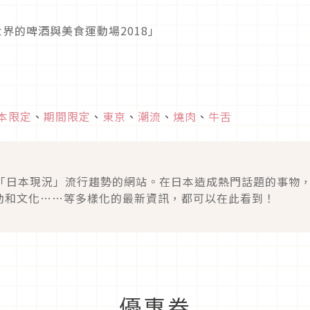
h 世界的啤酒與美食運動場2018」
本限定
、
期間限定
、
東京
、
潮流
、
燒肉
、
牛舌
m是發送「日本現況」流行趨勢的網站。在日本造成熱門話題的事物
動和文化……等多樣化的最新資訊，都可以在此看到！
優惠券