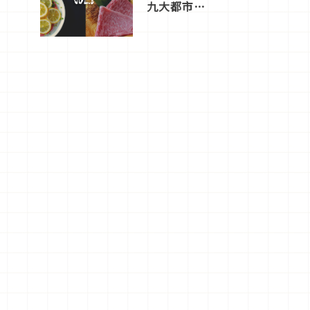
九大都市餐
廳，打造專
屬美食體
驗！