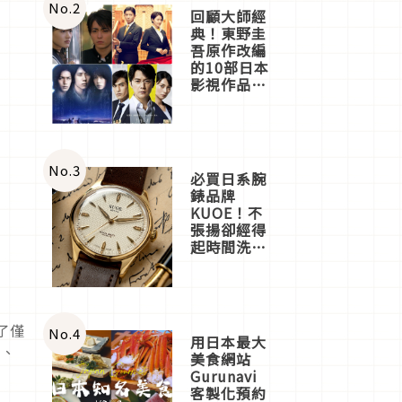
體驗
No.
2
回顧大師經
典！東野圭
吾原作改編
的10部日本
影視作品推
薦
No.
3
必買日系腕
錶品牌
KUOE！不
張揚卻經得
起時間洗鍊
的經典之作
五選
了僅
No.
4
用日本最大
台、
美食網站
Gurunavi
客製化預約