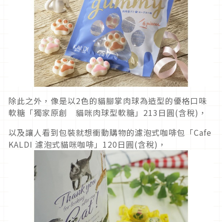
除此之外，像是以2色的貓腳掌肉球為造型的優格口味
軟糖「獨家原創 貓咪肉球型軟糖」213日圓(含稅)，
以及讓人看到包裝就想衝動購物的濾泡式咖啡包「Cafe
KALDI 濾泡式貓咪咖啡」120日圓(含稅)，