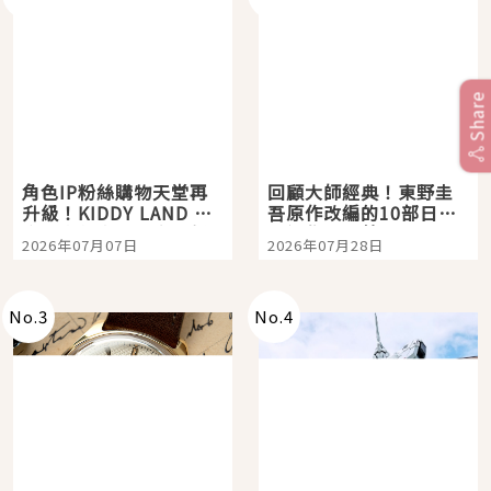
Share
角色IP粉絲購物天堂再
回顧大師經典！東野圭
升級！KIDDY LAND 原
吾原作改編的10部日本
宿店吉伊卡哇迎客，新
影視作品推薦
2026年07月07日
2026年07月28日
開幕 OMOKADO 店3分
即達
No.
3
No.
4