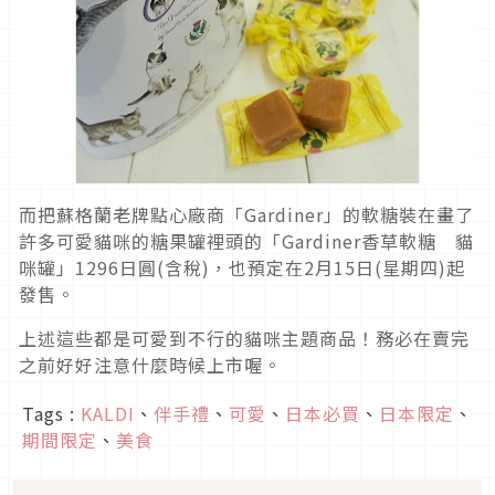
而把蘇格蘭老牌點心廠商「Gardiner」的軟糖裝在畫了
許多可愛貓咪的糖果罐裡頭的「Gardiner香草軟糖 貓
咪罐」1296日圓(含稅)，也預定在2月15日(星期四)起
發售。
上述這些都是可愛到不行的貓咪主題商品！務必在賣完
之前好好注意什麼時候上市喔。
Tags :
KALDI
、
伴手禮
、
可愛
、
日本必買
、
日本限定
、
期間限定
、
美食