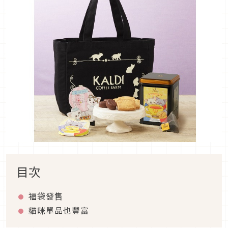
目次
福袋發售
貓咪單品也豐富