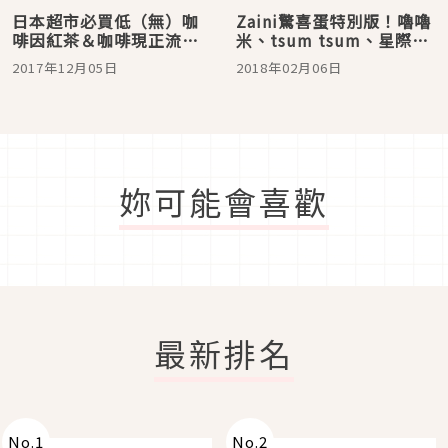
日本超市必買低（無）咖
Zaini驚喜蛋特別版！嚕嚕
啡因紅茶＆咖啡現正流行
米、tsum tsum、星際大
中！
戰、HELLO KITTY巧克力
2017年12月05日
2018年02月06日
蛋都有喔！
妳可能會喜歡
最新排名
No.
1
No.
2