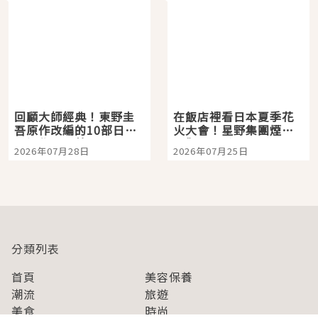
回顧大師經典！東野圭
在飯店裡看日本夏季花
吾原作改編的10部日本
火大會！星野集團煙火
影視作品推薦
景觀飯店6選，讓你不用
2026年07月28日
2026年07月25日
人擠人悠閒欣賞
分類列表
首頁
美容保養
潮流
旅遊
美食
時尚