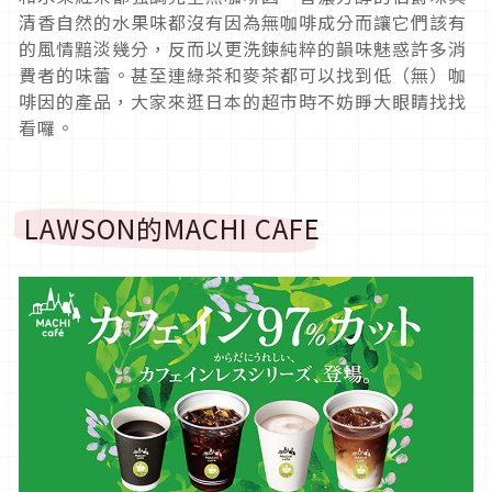
清香自然的水果味都沒有因為無咖啡成分而讓它們該有
的風情黯淡幾分，反而以更洗鍊純粹的韻味魅惑許多消
費者的味蕾。甚至連綠茶和麥茶都可以找到低（無）咖
啡因的產品，大家來逛日本的超市時不妨睜大眼睛找找
看囉。
LAWSON的MACHI CAFE