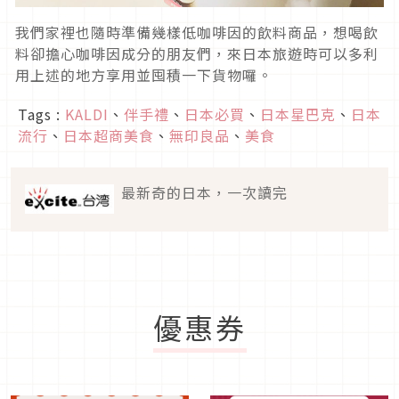
我們家裡也隨時準備幾樣低咖啡因的飲料商品，想喝飲
料卻擔心咖啡因成分的朋友們，來日本旅遊時可以多利
用上述的地方享用並囤積一下貨物囉。
Tags :
KALDI
、
伴手禮
、
日本必買
、
日本星巴克
、
日本
流行
、
日本超商美食
、
無印良品
、
美食
最新奇的日本，一次讀完
優惠券