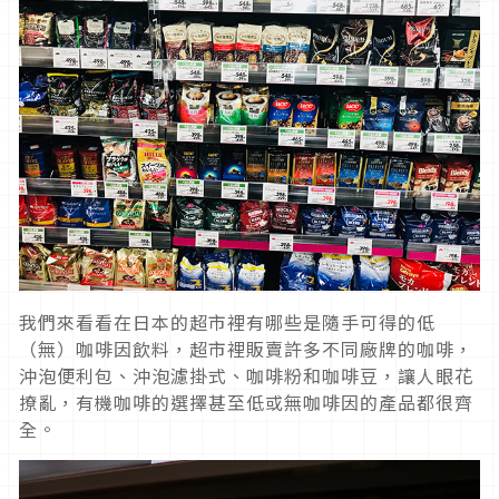
我們來看看在日本的超市裡有哪些是隨手可得的低
（無）咖啡因飲料，超市裡販賣許多不同廠牌的咖啡，
沖泡便利包、沖泡濾掛式、咖啡粉和咖啡豆，讓人眼花
撩亂，有機咖啡的選擇甚至低或無咖啡因的產品都很齊
全。