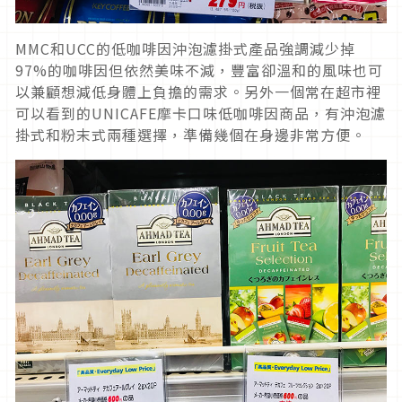
MMC和UCC的低咖啡因沖泡濾掛式產品強調減少掉
97%的咖啡因但依然美味不減，豐富卻溫和的風味也可
以兼顧想減低身體上負擔的需求。另外一個常在超市裡
可以看到的UNICAFE摩卡口味低咖啡因商品，有沖泡濾
掛式和粉末式兩種選擇，準備幾個在身邊非常方便。