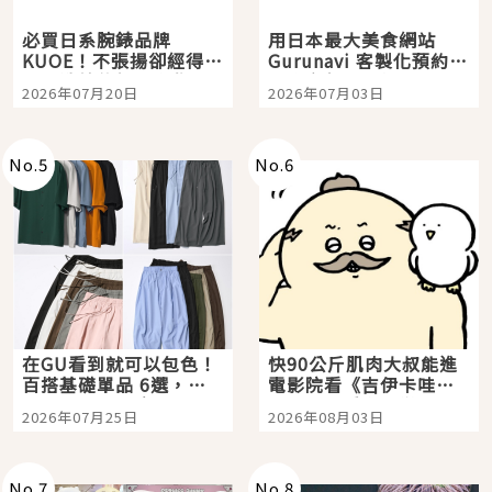
必買日系腕錶品牌
用日本最大美食網站
KUOE！不張揚卻經得起
Gurunavi 客製化預約九
時間洗鍊的經典之作五
大都市餐廳，打造專屬
2026年07月20日
2026年07月03日
選
美食體驗！
No.
5
No.
6
在GU看到就可以包色！
快90公斤肌肉大叔能進
百搭基礎單品 6選，閉
電影院看《吉伊卡哇》
眼全收也不心疼
嗎？日本重金屬樂團
2026年07月25日
2026年08月03日
「打首」會長與nagano
老師一同給出了答案
No.
7
No.
8