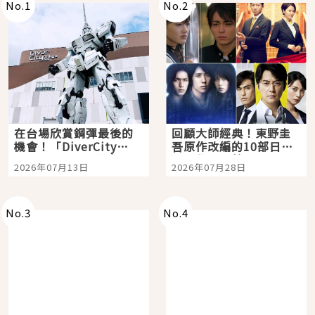
No.
1
No.
2
在台場欣賞鋼彈最後的
回顧大師經典！東野圭
機會！「DiverCity
吾原作改編的10部日本
Tokyo Plaza」搭船、
影視作品推薦
2026年07月13日
2026年07月28日
購物、美食及夜景，一
次全體驗
No.
3
No.
4