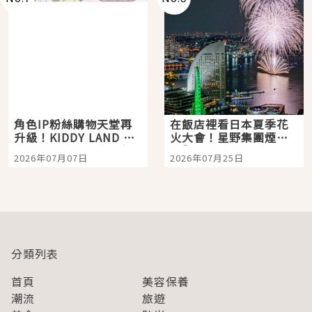
角色IP粉絲購物天堂再
在飯店裡看日本夏季花
升級！KIDDY LAND 原
火大會！星野集團煙火
宿店吉伊卡哇迎客，新
景觀飯店6選，讓你不用
2026年07月07日
2026年07月25日
開幕 OMOKADO 店3分
人擠人悠閒欣賞
即達
分類列表
首頁
美容保養
潮流
旅遊