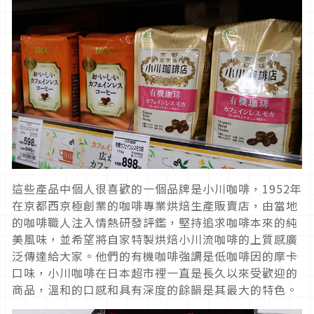
這些產品中個人很喜歡的一個品牌是小川咖啡，1952年
在京都西京極創業的咖啡專業烘焙生產販賣店，由當地
的咖啡職人注入情熱研發評鑑，堅持追求咖啡本來的純
美風味，並希望將自家特製烘焙小川流咖啡的上質感廣
泛傳達給大家。他們的有機咖啡強調是低咖啡因的摩卡
口味，小川咖啡在日本超市裡一直是長久以來受歡迎的
商品，溫和的口感和具有深度的餘韻是其最大的特色。