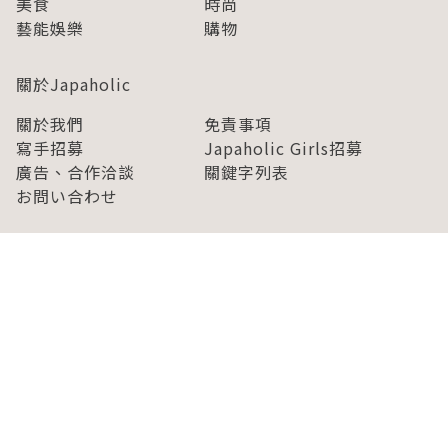
美食
時尚
藝能娛樂
購物
關於Japaholic
關於我們
免責事項
寫手招募
Japaholic Girls招募
廣告、合作洽談
關鍵字列表
お問い合わせ
看看更多有關Japaholic！