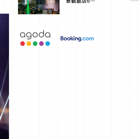
景觀飯店6
選，讓你不
用人擠人悠
閒欣賞