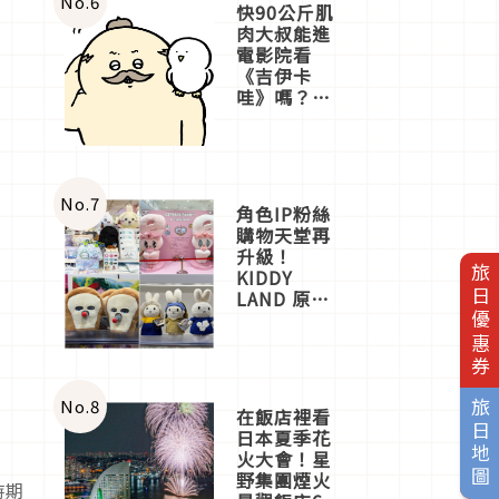
No.
6
快90公斤肌
肉大叔能進
電影院看
《吉伊卡
哇》嗎？日
本重金屬樂
團「打首」
會長與
nagano老師
一同給出了
No.
7
角色IP粉絲
答案
購物天堂再
升級！
旅日優惠券
KIDDY
LAND 原宿
店吉伊卡哇
迎客，新開
幕
OMOKADO
店3分即達
No.
8
旅日地圖
在飯店裡看
日本夏季花
火大會！星
野集團煙火
時期