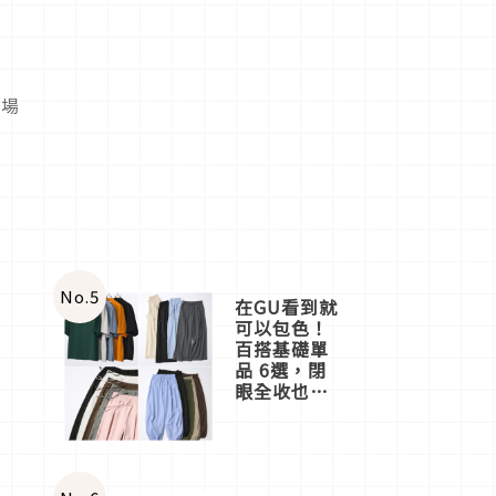
會場
No.
5
在GU看到就
可以包色！
百搭基礎單
品 6選，閉
眼全收也不
心疼