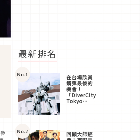
最新排名
No.
1
在台場欣賞
鋼彈最後的
機會！
「DiverCity
Tokyo
Plaza」搭
船、購物、
美食及夜
景，一次全
體驗
No.
2
是參
回顧大師經
典！東野圭