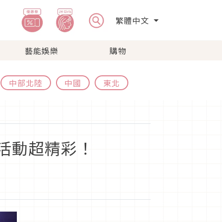
繁體中文
藝能娛樂
購物
中部北陸
中國
東北
傳活動超精彩！