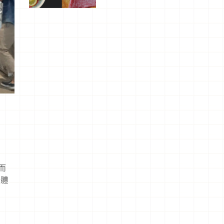
屬美食體
驗！
而
及體