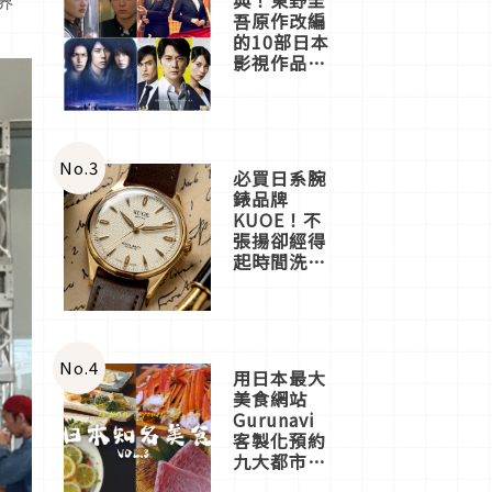
界
吾原作改編
的10部日本
影視作品推
薦
No.
3
必買日系腕
錶品牌
KUOE！不
張揚卻經得
起時間洗鍊
的經典之作
五選
No.
4
用日本最大
美食網站
Gurunavi
客製化預約
九大都市餐
廳，打造專