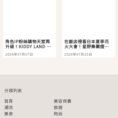
角色IP粉絲購物天堂再
在飯店裡看日本夏季花
升級！KIDDY LAND 原
火大會！星野集團煙火
宿店吉伊卡哇迎客，新
景觀飯店6選，讓你不用
2026年07月07日
2026年07月25日
開幕 OMOKADO 店3分
人擠人悠閒欣賞
即達
分類列表
首頁
美容保養
潮流
旅遊
美食
時尚