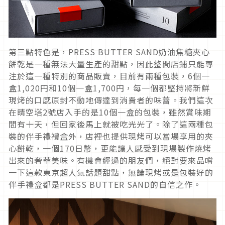
第三點特色是，PRESS BUTTER SAND奶油焦糖夾心
餅乾是一種無法大量生產的甜點，因此整間店鋪只能專
注於這一種特別的商品販賣，目前有兩種包裝，6個一
盒1,020円和10個一盒1,700円，每一個都堅持將新鮮
現烤的口感原封不動地傳達到消費者的味蕾。我們這次
在晴空塔2號店入手的是10個一盒的包裝，雖然賞味期
間有十天，但回家後馬上就被吃光光了。除了這兩種包
裝的伴手禮禮盒外，店裡也提供現烤可以當場享用的夾
心餅乾，一個170日幣，更能讓人感受到現場製作燒烤
出來的奢華美味。有機會經過的朋友們，絕對要來品嚐
一下這款東京超人氣話題甜點，無論現烤或是包裝好的
伴手禮盒都是PRESS BUTTER SAND的自信之作。