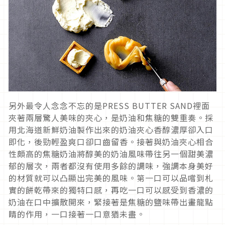
另外最令人念念不忘的是PRESS BUTTER SAND裡面
夾著兩層驚人美味的夾心，是奶油和焦糖的雙重奏。採
用北海道新鮮奶油製作出來的奶油夾心香醇濃厚卻入口
即化，後勁輕盈爽口卻口齒留香。接著與奶油夾心相合
性頗高的焦糖奶油將醇美的奶油風味帶往另一個甜美濃
郁的層次，兩者都沒有使用多餘的調味，強調本身美好
的材質就可以凸顯出完美的風味。第一口可以品嚐到札
實的餅乾帶來的獨特口感，再吃一口可以感受到香濃的
奶油在口中擴散開來，緊接著是焦糖的鹽味帶出畫龍點
睛的作用，一口接著一口意猶未盡。