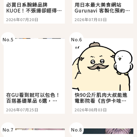
必買日系腕錶品牌
用日本最大美食網站
KUOE！不張揚卻經得起
Gurunavi 客製化預約九
時間洗鍊的經典之作五
大都市餐廳，打造專屬
2026年07月20日
2026年07月03日
選
美食體驗！
No.
5
No.
6
在GU看到就可以包色！
快90公斤肌肉大叔能進
百搭基礎單品 6選，閉
電影院看《吉伊卡哇》
眼全收也不心疼
嗎？日本重金屬樂團
2026年07月25日
2026年08月03日
「打首」會長與nagano
老師一同給出了答案
No.
7
No.
8