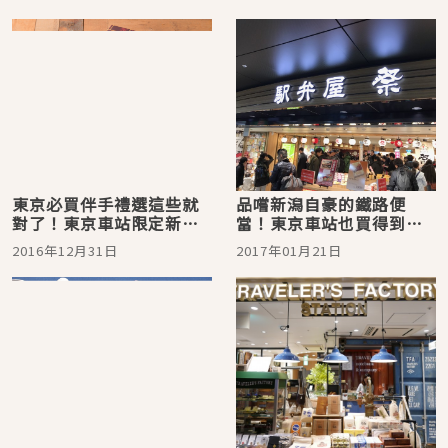
東京必買伴手禮選這些就
品嚐新潟自豪的鐵路便
對了！東京車站限定新年
當！東京車站也買得到：
假期伴手禮特輯
新發田三新軒「蝦千兩散
2016年12月31日
2017年01月21日
壽司」