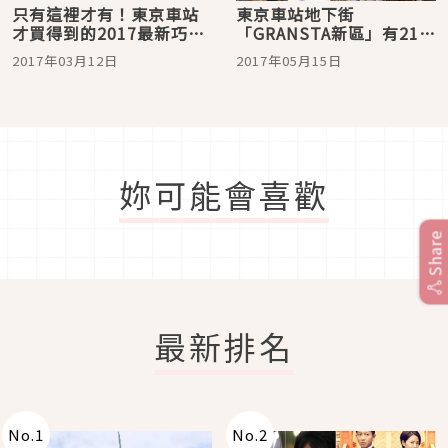
只有這裡才有！東京車站
東京車站地下街
才買得到的2017最新巧克
「GRANSTA新區」有21家
力及話題商品介紹！
商店新開幕！
2017年03月12日
2017年05月15日
妳可能會喜歡
Share
最新排名
No.
1
No.
2