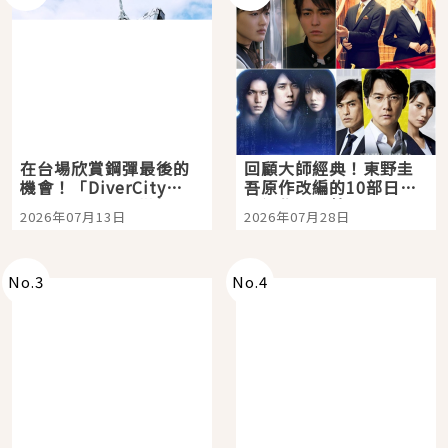
在台場欣賞鋼彈最後的
回顧大師經典！東野圭
機會！「DiverCity
吾原作改編的10部日本
Tokyo Plaza」搭船、
影視作品推薦
2026年07月13日
2026年07月28日
購物、美食及夜景，一
次全體驗
No.
3
No.
4