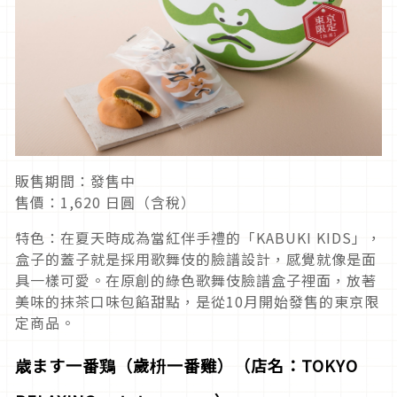
販售期間：發售中
售價：1,620 日圓（含稅）
特色：在夏天時成為當紅伴手禮的「KABUKI KIDS」，
盒子的蓋子就是採用歌舞伎的臉譜設計，感覺就像是面
具一樣可愛。在原創的綠色歌舞伎臉譜盒子裡面，放著
美味的抹茶口味包餡甜點，是從10月開始發售的東京限
定商品。
歳ます一番鶏（歲枡一番雞）（店名：TOKYO