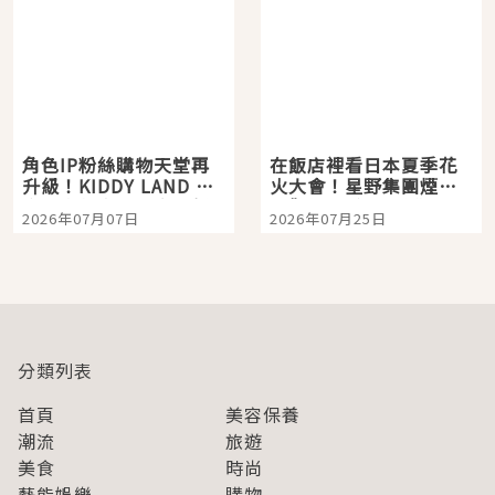
角色IP粉絲購物天堂再
在飯店裡看日本夏季花
升級！KIDDY LAND 原
火大會！星野集團煙火
宿店吉伊卡哇迎客，新
景觀飯店6選，讓你不用
2026年07月07日
2026年07月25日
開幕 OMOKADO 店3分
人擠人悠閒欣賞
即達
分類列表
首頁
美容保養
潮流
旅遊
美食
時尚
藝能娛樂
購物