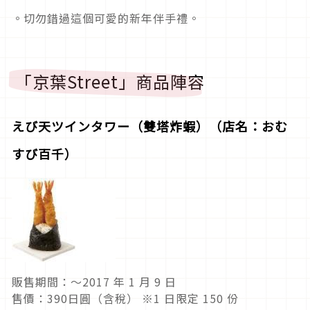
。切勿錯過這個可愛的新年伴手禮。
「京葉Street」商品陣容
えび天ツインタワー（雙塔炸蝦）（店名：おむ
すび百千）
販售期間：～2017 年 1 月 9 日
售價：390日圓（含稅） ※1 日限定 150 份