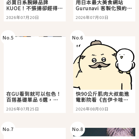
必買日系腕錶品牌
用日本最大美食網站
KUOE！不張揚卻經得起
Gurunavi 客製化預約九
時間洗鍊的經典之作五
大都市餐廳，打造專屬
2026年07月20日
2026年07月03日
選
美食體驗！
No.
5
No.
6
在GU看到就可以包色！
快90公斤肌肉大叔能進
百搭基礎單品 6選，閉
電影院看《吉伊卡哇》
眼全收也不心疼
嗎？日本重金屬樂團
2026年07月25日
2026年08月03日
「打首」會長與nagano
老師一同給出了答案
No.
7
No.
8