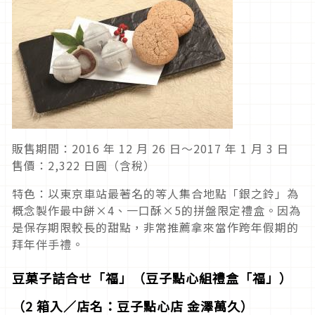
販售期間：2016 年 12 月 26 日～2017 年 1 月 3 日
售價：2,322 日圓（含稅）
特色：以東京車站最著名的等人集合地點「銀之鈴」為
概念製作最中餅×4、一口酥×5的拼盤限定禮盒。因為
是保存期限較長的甜點，非常推薦拿來當作跨年假期的
拜年伴手禮。
豆菓子詰合せ「福」（豆子點心組禮盒「福」）
（2 箱入／店名：豆子點心店 金澤萬久）