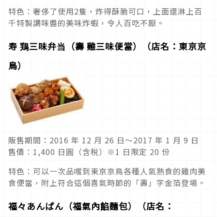
特色：奢侈了使用2隻，炸得酥脆可口，上面還淋上百
千特製調味醬的美味炸蝦，令人百吃不厭。
寿 鶏三味弁当（壽 雞三味便當）（店名：東京京
鳥）
販售期間：2016 年 12 月 26 日～2017 年 1 月 9 日
售價：1,400 日圓（含稅）※1 日限定 20 份
特色：可以一次品嚐到東京京鳥各種人氣熟食的雞肉美
食便當，附上符合這個喜氣時節的「壽」字金箔登場。
福々あんぱん（福氣內餡麵包）（店名：