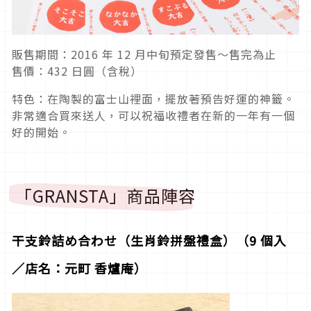
販售期間：2016 年 12 月中旬預定發售～售完為止
售價：432 日圓（含稅）
特色：在陶製的富士山裡面，擺放著預告好運的神籤。
非常適合買來送人，可以祝福收禮者在新的一年有一個
好的開始。
「GRANSTA」商品陣容
干支鈴詰め合わせ（生肖鈴拼盤禮盒）（9 個入
／店名：元町 香爐庵）