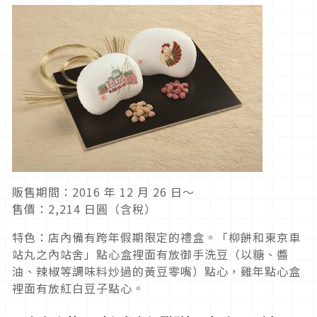
販售期間：2016 年 12 月 26 日～
售價：2,214 日圓（含稅）
特色：店內備有跨年假期限定的禮盒。「柳餅和東京車
站丸之內站舍」點心盒裡面有放御手洗豆（以糖、醬
油、辣椒等調味料炒過的黃豆零嘴）點心，雞年點心盒
裡面有放紅白豆子點心。