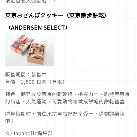
限定包裝大受歡迎！！
東京おさんぽクッキー（東京散步餅乾）
（ANDERSEN SELECT）
販售期間：發售中
售價：1,500 日圓（含稅）
特色：將穿梭於東京的新幹線、相撲力士、貓熊等東京
的特產、人氣運動、可愛動物等做成餅乾的餅乾禮盒。
跨年假期時，前往東京車站好好享受一下購物的樂趣
吧！
文/Japaholic編集部