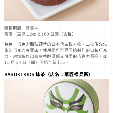
販售期間：發售中
售價：直徑 12㎝ 2,160 日圓（含稅）
特色：巧克力甜點師傅的日本代表性人物・三枝俊介先
生的巧克力專賣店。使用從可可豆開始製作的自製巧克
力，烘焙製作出這款香醇濃郁又可愛的巧克力蛋糕。從
11 月 24 日（四）開始全新上市。
KABUKI KIDS 抹茶（店名：菓匠祿兵衛）