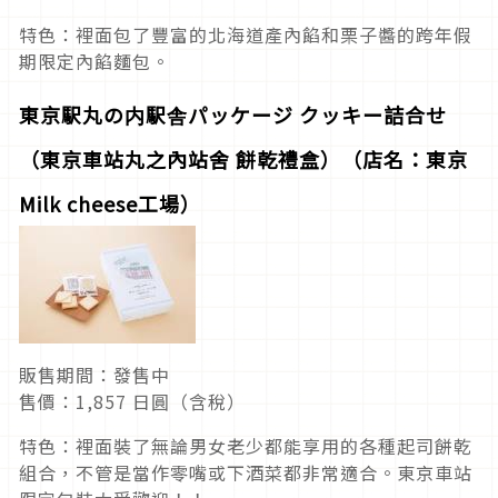
特色：裡面包了豐富的北海道產內餡和栗子醬的跨年假
期限定內餡麵包。
東京駅丸の内駅舎パッケージ クッキー詰合せ
（東京車站丸之內站舍 餅乾禮盒）（店名：東京
Milk cheese工場）
販售期間：發售中
售價：1,857 日圓（含稅）
特色：裡面裝了無論男女老少都能享用的各種起司餅乾
組合，不管是當作零嘴或下酒菜都非常適合。東京車站