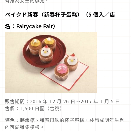
有身為女王的感覺。
ベイクド新春（新春杯子蛋糕）（5 個入／店
名：Fairycake Fair）
販售期間：2016 年 12 月 26 日～2017 年 1 月 5 日
售價：1,500 日圓（含稅）
特色：將焦糖、雞蛋風味的杯子蛋糕，裝飾成明年生肖
的可愛雞隻模樣。