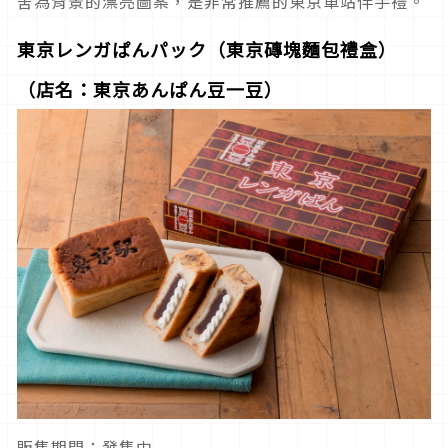
舍為背景的漂亮圖案，是非常推薦的東京車站伴手禮。
東京レンガぱんパック（東京磚塊麵包禮盒）
（店名：東京あんぱん豆一豆）
販售期間：發售中