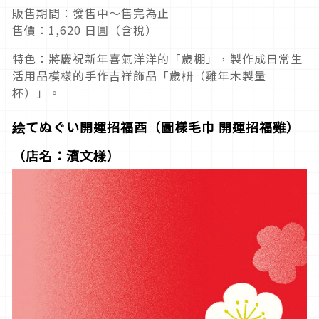
販售期間：發售中～售完為止
售價：1,620 日圓（含稅）
特色：將慶祝新年喜氣洋洋的「歲棚」，製作成日常生
活用品模樣的手作吉祥飾品「歲枡（雞年木製量
杯）」。
絵てぬぐい開運招福酉（圖樣毛巾 開運招福雞）
（店名：濱文様）