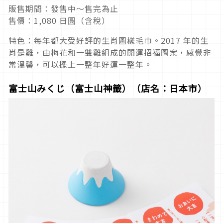
販售期間：發售中～售完為止
售價：1,080 日圓（含稅）
特色：每年都大受好評的生肖圖樣毛巾。2017 年的生
肖是雞，由梅花和一雙雞組成的開運招福圖案，感覺非
常溫馨，可以擺上一整年好運一整年。
富士山みくじ（富士山神籤）（店名：日本市）