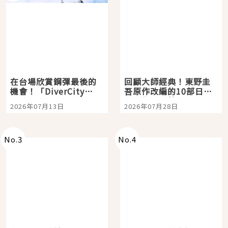
在台場欣賞鋼彈最後的
回顧大師經典！東野圭
機會！「DiverCity
吾原作改編的10部日本
Tokyo Plaza」搭船、
影視作品推薦
2026年07月13日
2026年07月28日
購物、美食及夜景，一
次全體驗
No.
3
No.
4