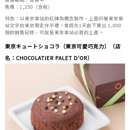
售價：1,250（含稅）
特色：以東京車站的紅磚為概念製作，上面印著東京車
站文字的東京限定伴手禮。曾經在1天創下賣出 1,000
個的銷售紀錄，可說是東京車站必買的土產。
東京キュートショコラ（東京可愛巧克力）（店
名：CHOCOLATIER PALET D'OR）