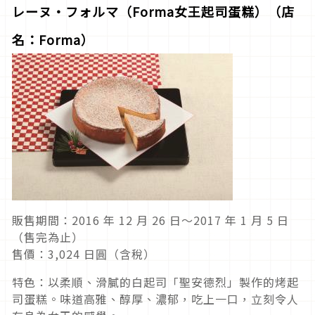
レーヌ・フォルマ（Forma女王起司蛋糕）（店
名：Forma）
販售期間：2016 年 12 月 26 日～2017 年 1 月 5 日
（售完為止）
售價：3,024 日圓（含稅）
特色：以柔順、滑膩的白起司「聖安德烈」製作的烤起
司蛋糕。味道高雅、醇厚、濃郁，吃上一口，立刻令人