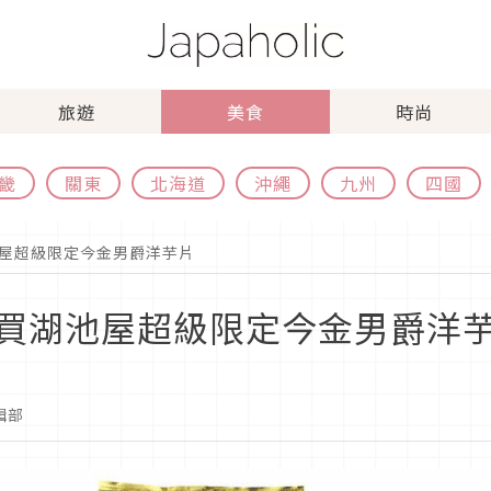
旅遊
美食
時尚
畿
關東
北海道
沖繩
九州
四國
屋超級限定今金男爵洋芋片
買湖池屋超級限定今金男爵洋
編輯部