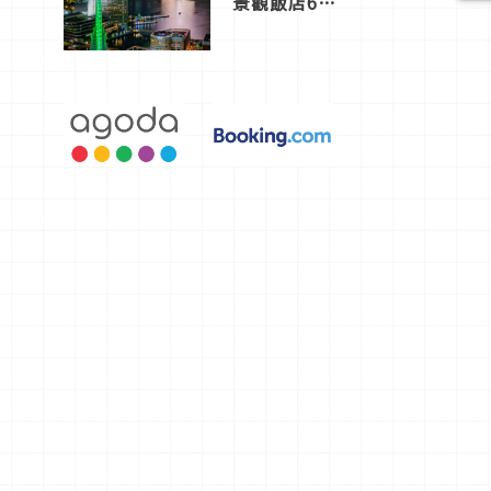
景觀飯店6
選，讓你不
用人擠人悠
閒欣賞