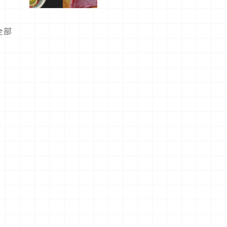
屬美食體
驗！
全部