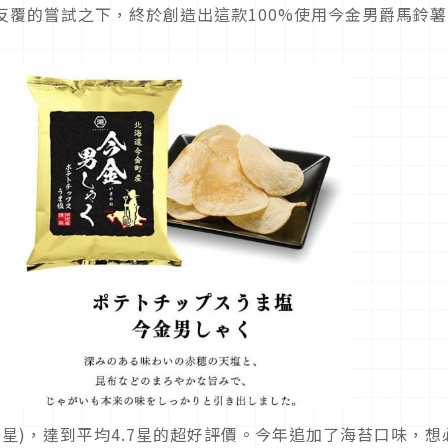
反覆的嘗試之下，終於創造出這款100%使用今金男爵馬鈴薯
5星)，達到平均4.7星的超好評價。今年追加了海苔口味，想