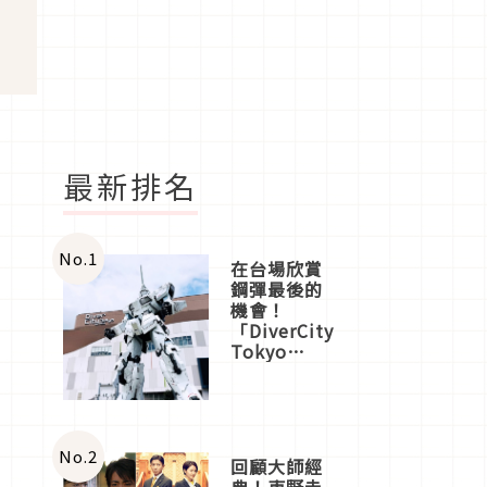
最新排名
No.
1
在台場欣賞
鋼彈最後的
機會！
「DiverCity
Tokyo
Plaza」搭
船、購物、
美食及夜
景，一次全
體驗
No.
2
回顧大師經
典！東野圭