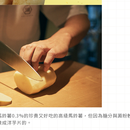
鈴薯0.3%的珍貴又好吃的高級馬鈴薯，但因為糖分與澱粉
做成洋芋片的。