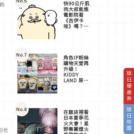
No.
6
快90公斤肌
的
肉大叔能進
電影院看
《吉伊卡
哇》嗎？日
本重金屬樂
團「打首」
會長與
nagano老師
一同給出了
No.
7
角色IP粉絲
答案
購物天堂再
升級！
旅日優惠券
KIDDY
LAND 原宿
店吉伊卡哇
迎客，新開
幕
OMOKADO
店3分即達
No.
8
旅日地圖
在飯店裡看
日本夏季花
火大會！星
野集團煙火
必也