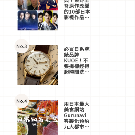
吾原作改編
的10部日本
影視作品推
薦
No.
3
必買日系腕
錶品牌
KUOE！不
張揚卻經得
起時間洗鍊
的經典之作
五選
No.
4
用日本最大
美食網站
Gurunavi
客製化預約
九大都市餐
廳，打造專