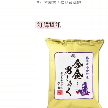
會供不應求！快點預購吧！
訂購資訊