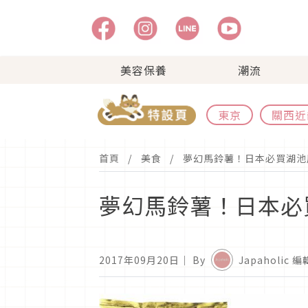
美容保養
潮流
東京
關西近
首頁
美食
夢幻馬鈴薯！日本必買湖池
夢幻馬鈴薯！日本必
2017年09月20日
｜ By
Japaholic 