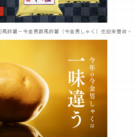
幻馬鈴薯－今金男爵馬鈴薯（今金男しゃく）也迎來豐收。