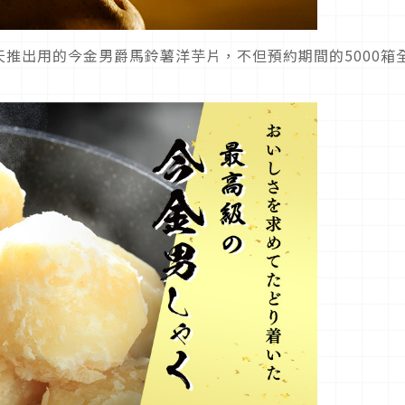
推出用的今金男爵馬鈴薯洋芋片，不但預約期間的5000箱