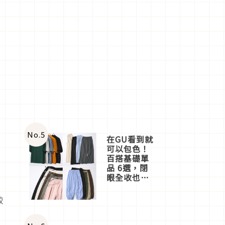
No.
5
在GU看到就
可以包色！
百搭基礎單
品 6選，閉
眼全收也不
心疼
較