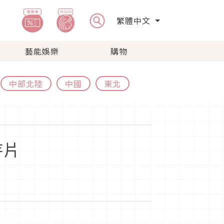
繁體中文
藝能娛樂
購物
中部北陸
中國
東北
芋片