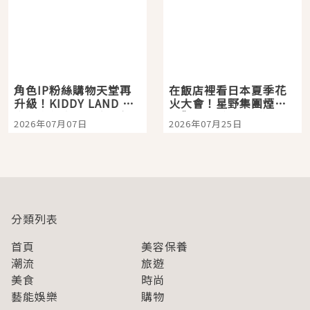
角色IP粉絲購物天堂再
在飯店裡看日本夏季花
升級！KIDDY LAND 原
火大會！星野集團煙火
宿店吉伊卡哇迎客，新
景觀飯店6選，讓你不用
2026年07月07日
2026年07月25日
開幕 OMOKADO 店3分
人擠人悠閒欣賞
即達
分類列表
首頁
美容保養
潮流
旅遊
美食
時尚
藝能娛樂
購物