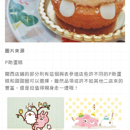
圖片來源
P助蛋糕
關西店鋪的部分則有這個與表參道店些許不同的P助蛋
糕和甜甜圈可以選擇，雖然品項或許不如其他二店來的
豐富，還是挺值得親身走一遭哦！