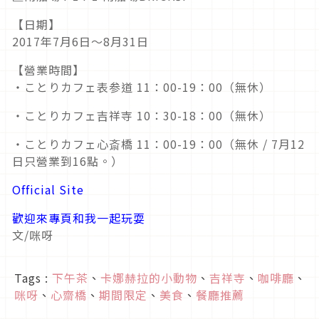
【日期】
2017年7月6日～8月31日
【營業時間】
・ことりカフェ表参道 11：00-19：00（無休）
・ことりカフェ吉祥寺 10：30-18：00（無休）
・ことりカフェ心斎橋 11：00-19：00（無休 / 7月12
日只營業到16點。）
Official Site
歡迎來專頁和我一起玩耍
文/咪呀
Tags :
下午茶
、
卡娜赫拉的小動物
、
吉祥寺
、
咖啡廳
、
咪呀
、
心齋橋
、
期間限定
、
美食
、
餐廳推薦