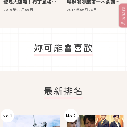
登陸大阪囉！布丁風格的
嚕咪咖啡廳第一本食譜書
章魚燒＆大阪燒超可愛♪
「嚕嚕咪咖啡廳獨家料
Share
2015年07月05日
2015年06月26日
理」♪
妳可能會喜歡
最新排名
No.
1
No.
2