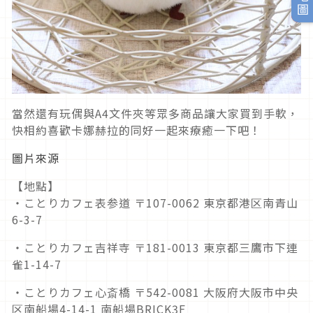
當然還有玩偶與A4文件夾等眾多商品讓大家買到手軟，
快相約喜歡卡娜赫拉的同好一起來療癒一下吧！
圖片來源
【地點】
・ことりカフェ表参道 〒107-0062 東京都港区南青山
6-3-7
・ことりカフェ吉祥寺 〒181-0013 東京都三鷹市下連
雀1-14-7
・ことりカフェ心斎橋 〒542-0081 大阪府大阪市中央
区南船場4-14-1 南船場BRICK3F