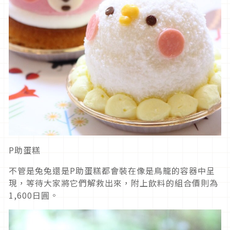
P助蛋糕
不管是兔兔還是P助蛋糕都會裝在像是鳥籠的容器中呈
現，等待大家將它們解救出來，附上飲料的組合價則為
1,600日圓。