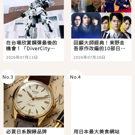
在台場欣賞鋼彈最後的
回顧大師經典！東野圭
機會！「DiverCity
吾原作改編的10部日本
Tokyo Plaza」搭船、
影視作品推薦
2026年07月13日
2026年07月28日
購物、美食及夜景，一
次全體驗
No.
3
No.
4
必買日系腕錶品牌
用日本最大美食網站