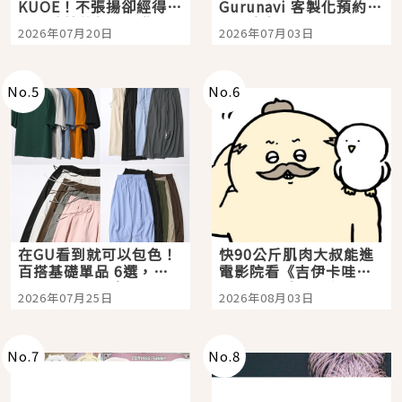
KUOE！不張揚卻經得起
Gurunavi 客製化預約九
時間洗鍊的經典之作五
大都市餐廳，打造專屬
2026年07月20日
2026年07月03日
選
美食體驗！
No.
5
No.
6
在GU看到就可以包色！
快90公斤肌肉大叔能進
百搭基礎單品 6選，閉
電影院看《吉伊卡哇》
眼全收也不心疼
嗎？日本重金屬樂團
2026年07月25日
2026年08月03日
「打首」會長與nagano
老師一同給出了答案
No.
7
No.
8