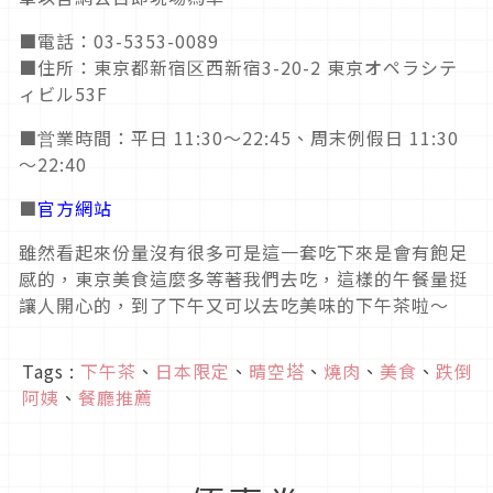
■電話：03-5353-0089
■住所：東京都新宿区西新宿3-20-2 東京オペラシテ
ィビル53F
■営業時間：平日 11:30～22:45、周末例假日 11:30
～22:40
■
官方網站
雖然看起來份量沒有很多可是這一套吃下來是會有飽足
感的，東京美食這麼多等著我們去吃，這樣的午餐量挺
讓人開心的，到了下午又可以去吃美味的下午茶啦～
Tags :
下午茶
、
日本限定
、
晴空塔
、
燒肉
、
美食
、
跌倒
阿姨
、
餐廳推薦