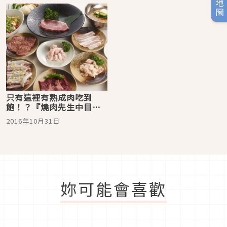
只有這裡有熟成肉吃到
飽！？『燒肉先生中目黑
本店』吃到飽超划算！
2016年10月31日
妳可能會喜歡