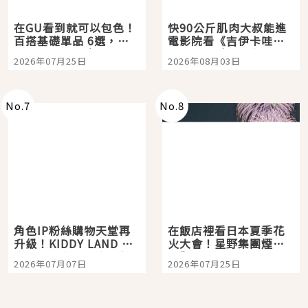
在GU看到就可以包色！
快90公斤肌肉大叔能進
百搭基礎單品 6選，閉
電影院看《吉伊卡哇》
眼全收也不心疼
嗎？日本重金屬樂團
2026年07月25日
2026年08月03日
「打首」會長與nagano
老師一同給出了答案
No.
7
No.
8
角色IP粉絲購物天堂再
在飯店裡看日本夏季花
升級！KIDDY LAND 原
火大會！星野集團煙火
宿店吉伊卡哇迎客，新
景觀飯店6選，讓你不用
2026年07月07日
2026年07月25日
開幕 OMOKADO 店3分
人擠人悠閒欣賞
即達