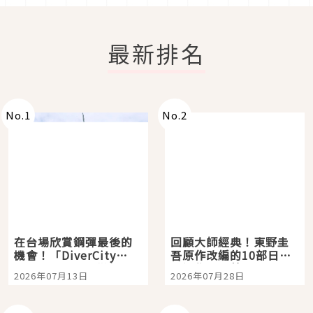
最新排名
No.
1
No.
2
在台場欣賞鋼彈最後的
回顧大師經典！東野圭
機會！「DiverCity
吾原作改編的10部日本
Tokyo Plaza」搭船、
影視作品推薦
2026年07月13日
2026年07月28日
購物、美食及夜景，一
次全體驗