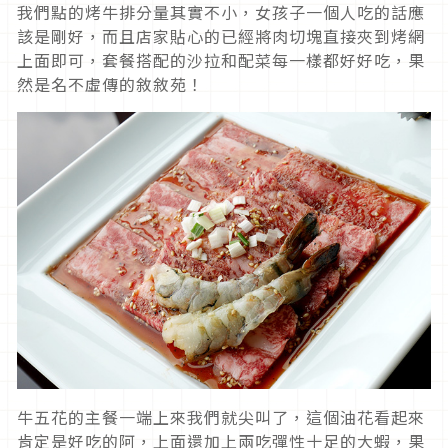
我們點的烤牛排分量其實不小，女孩子一個人吃的話應
該是剛好，而且店家貼心的已經將肉切塊直接夾到烤網
上面即可，套餐搭配的沙拉和配菜每一樣都好好吃，果
然是名不虛傳的敘敘苑！
牛五花的主餐一端上來我們就尖叫了，這個油花看起來
肯定是好吃的阿，上面還加上兩吃彈性十足的大蝦，果