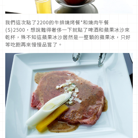
我們這次點了2200的牛排燒烤餐*和燒肉午餐
(S)2500，想說難得奢侈一下就點了啤酒和蘋果冰沙來
乾杯，殊不知這蘋果冰沙居然是一整顆的蘋果冰，只好
等吃飽再來慢慢品嘗了。