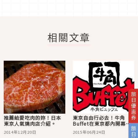
相關文章
旅日優惠券
推薦給愛吃肉的妳！日本
東京自由行必去！牛角
東京人氣燒肉店介紹。
Buffet在東京都內開幕
旅日地圖
囉！ 燒肉雜學小彙整
2014年12月20日
2015年06月24日