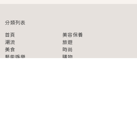
分類列表
首頁
美容保養
潮流
旅遊
美食
時尚
藝能娛樂
購物
關於Japaholic
關於我們
免責事項
寫手招募
Japaholic Girls招募
廣告、合作洽談
關鍵字列表
お問い合わせ