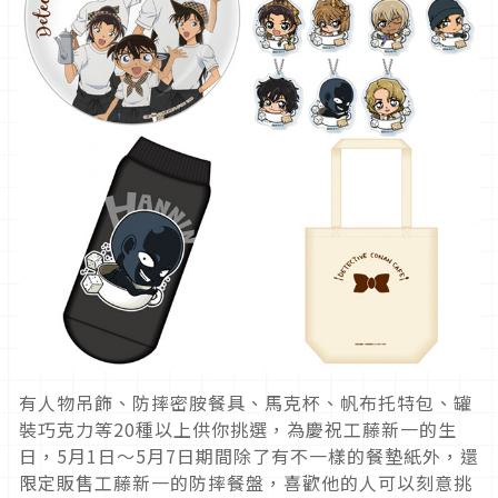
有人物吊飾、防摔密胺餐具、馬克杯、帆布托特包、罐
裝巧克力等20種以上供你挑選，為慶祝工藤新一的生
日，5月1日～5月7日期間除了有不一樣的餐墊紙外，還
限定販售工藤新一的防摔餐盤，喜歡他的人可以刻意挑