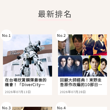
最新排名
No.
1
No.
2
在台場欣賞鋼彈最後的
回顧大師經典！東野圭
機會！「DiverCity
吾原作改編的10部日本
Tokyo Plaza」搭船、
影視作品推薦
2026年07月13日
2026年07月28日
購物、美食及夜景，一
次全體驗
No.
3
No.
4