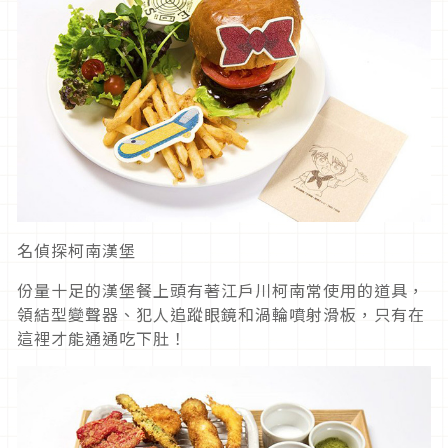
名偵探柯南漢堡
份量十足的漢堡餐上頭有著江戶川柯南常使用的道具，
領結型變聲器、犯人追蹤眼鏡和渦輪噴射滑板，只有在
這裡才能通通吃下肚！