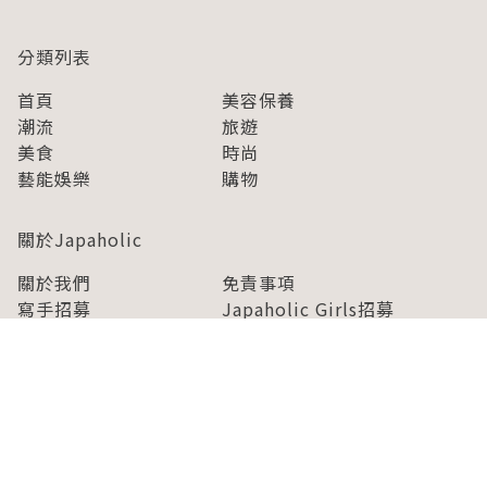
分類列表
首頁
美容保養
潮流
旅遊
美食
時尚
藝能娛樂
購物
關於Japaholic
關於我們
免責事項
寫手招募
Japaholic Girls招募
廣告、合作洽談
關鍵字列表
お問い合わせ