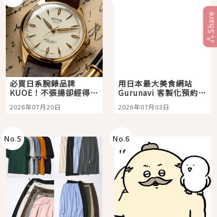
Share
必買日系腕錶品牌
用日本最大美食網站
KUOE！不張揚卻經得起
Gurunavi 客製化預約九
時間洗鍊的經典之作五
大都市餐廳，打造專屬
2026年07月20日
2026年07月03日
選
美食體驗！
No.
5
No.
6