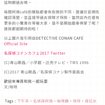
這時期過去唷。
每間柯南café的餐點都會有些微的不同，建議在官網先
確認清楚，並且提早過去排隊才保險，當然店內也還有
更多的小驚喜在等著大家，是不是開始磨拳擦掌了呢？
連我都超期待的啦！
以上圖片皆引用自
DETECTIVE CONAN CAFE
Official Site
名探偵コナンカフェ2017 Twitter
(C)青山剛昌／小学館・読売テレビ・TMS 1996
(C)2017 青山剛昌／名探偵コナン製作委員会
歡迎來專頁和我一起玩耍
文/咪呀
Tags :
下午茶
、
名偵探柯南
、
咖啡廳
、
咪呀
、
提拉米