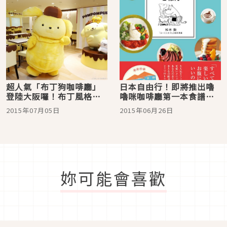
超人氣「布丁狗咖啡廳」
日本自由行！即將推出嚕
登陸大阪囉！布丁風格的
嚕咪咖啡廳第一本食譜書
章魚燒＆大阪燒超可愛♪
「嚕嚕咪咖啡廳獨家料
2015年07月05日
2015年06月26日
理」♪
妳可能會喜歡