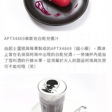
APTX4869慕斯佐白乾兒醬汁
由起士蛋糕與莓果製成的APTX4869（縮小藥），再淋
上曾在名偵探柯南中出現的白乾兒酒，一旁燒杯內是加
了雪利酒的什錦水果，這項屬於大人的甜品柯南與灰原
可不能吃哦（笑）