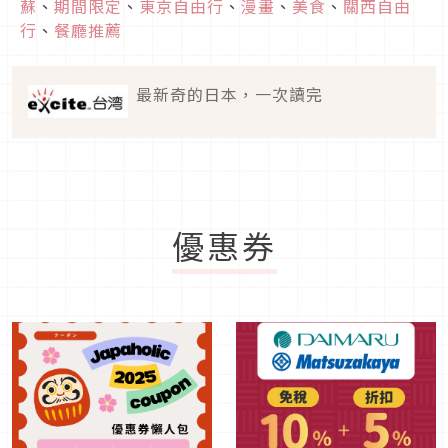
蘇
、
期間限定
、
東京自由行
、
漫畫
、
美食
、
關西自由
行
、
餐廳推薦
最新奇的日本，一次讀完
優惠券