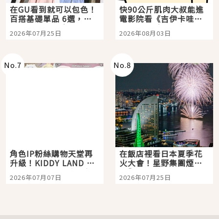
在GU看到就可以包色！
快90公斤肌肉大叔能進
百搭基礎單品 6選，閉
電影院看《吉伊卡哇》
眼全收也不心疼
嗎？日本重金屬樂團
2026年07月25日
2026年08月03日
「打首」會長與nagano
老師一同給出了答案
No.
7
No.
8
角色IP粉絲購物天堂再
在飯店裡看日本夏季花
升級！KIDDY LAND 原
火大會！星野集團煙火
宿店吉伊卡哇迎客，新
景觀飯店6選，讓你不用
2026年07月07日
2026年07月25日
開幕 OMOKADO 店3分
人擠人悠閒欣賞
即達