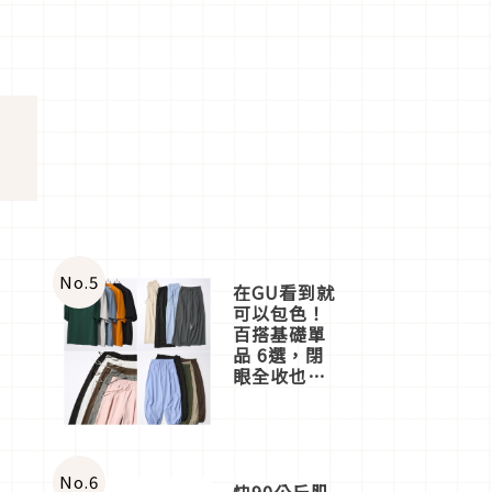
No.
5
在GU看到就
可以包色！
百搭基礎單
品 6選，閉
眼全收也不
心疼
No.
6
快90公斤肌