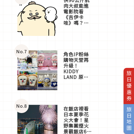
肉大叔能進
電影院看
《吉伊卡
哇》嗎？日
本重金屬樂
團「打首」
會長與
nagano老師
一同給出了
No.
7
角色IP粉絲
答案
購物天堂再
升級！
KIDDY
旅日優惠券
LAND 原宿
店吉伊卡哇
迎客，新開
幕
OMOKADO
店3分即達
No.
8
在飯店裡看
旅日地圖
日本夏季花
火大會！星
野集團煙火
景觀飯店6