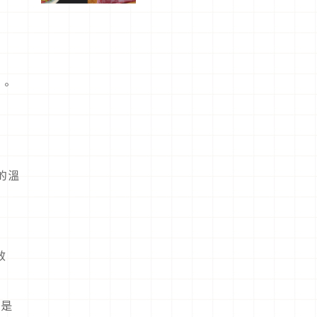
驗！
樣。
的溫
效
的是