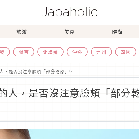
旅遊
美食
時尚
畿
關東
北海道
沖繩
九州
四國
人，是否沒注意臉頰「部分乾燥」!?
的人，是否沒注意臉頰「部分乾