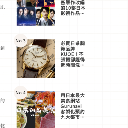
吾原作改編
的肌
的10部日本
影視作品推
薦
No.
3
必買日系腕
得到
錶品牌
KUOE！不
張揚卻經得
起時間洗鍊
的經典之作
五選
No.
4
用日本最大
用的
美食網站
Gurunavi
客製化預約
九大都市餐
廳，打造專
易乾
屬美食體