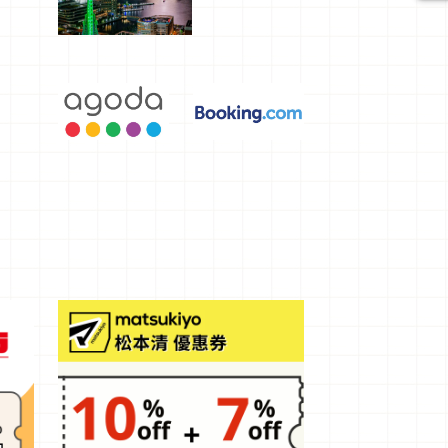
選，讓你不
用人擠人悠
閒欣賞