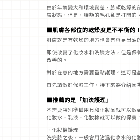
由於年齡變大和環境變差，臉頰乾燥的
膚狀態，但是，臉頰的毛孔卻是打開的
■肌膚各部位的乾燥度是不平衡的
肌膚就是有乾燥的地方也會有容易出油
即使改變了化妝水和洗臉方法，但是保
改善的。
對於在意的地方需要重點護理。這可是
首先請做好保濕工作，接下來將介紹因
■推薦的是「加法護理」
不需要特別準備用具和化妝品就可以做
化妝水、乳液、化妝棉就可以做的保養
・化妝棉護理
洗完臉之後，一般會用沾濕化妝水的化