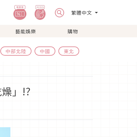
繁體中文
藝能娛樂
購物
中部北陸
中國
東北
燥」!?