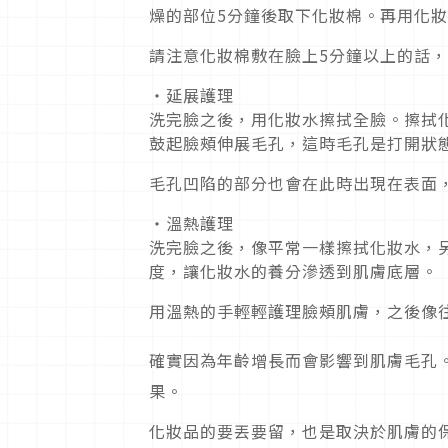
燥的部位5分鐘後取下化妝棉。再用化
請注意化妝棉敷在臉上5分鐘以上的話
・延展護理
洗完臉之後，用化妝水擦拭全臉。擦拭
鼓起臉頰伸展毛孔，這時毛孔是打開狀
毛孔凹陷的部分也會在此時出現在表面
・溫熱護理
洗完臉之後，像平常一樣擦拭化妝水，另
度，讓化妝水的養分滲透到肌膚底層。
用溫熱的手輕輕護理臉頰肌膚，之後像
確實因為年齡增長而會影響到肌膚毛孔
果。
化妝品的要丟要留，也是取決於肌膚的