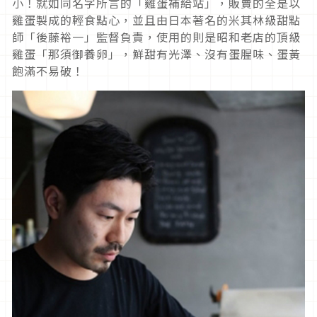
小！就如同名字所言的「雞蛋補給站」，販賣的全是以
雞蛋製成的輕食點心，並且由日本著名的米其林級甜點
師「後藤裕一」監督負責，使用的則是昭和老店的頂級
雞蛋「那須御養卵」，鮮甜有光澤、沒有蛋腥味、蛋黃
飽滿不易破！