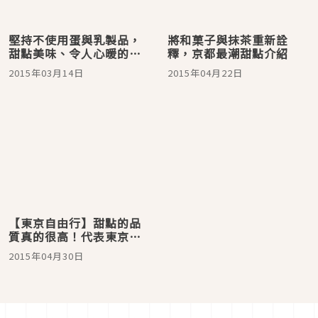
堅持不使用蛋與乳製品，
將和菓子與抹茶重新詮
甜點美味、令人心暖的雜
釋，京都最潮甜點介紹
貨咖啡廳＠西荻窪 trim
2015年03月14日
2015年04月22日
【東京自由行】甜點的品
質真的很高！代表東京的
素食café＠8ablish
2015年04月30日