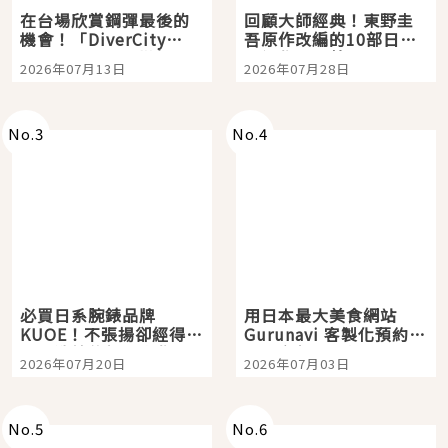
在台場欣賞鋼彈最後的
回顧大師經典！東野圭
機會！「DiverCity
吾原作改編的10部日本
Tokyo Plaza」搭船、
影視作品推薦
2026年07月13日
2026年07月28日
購物、美食及夜景，一
次全體驗
No.
3
No.
4
必買日系腕錶品牌
用日本最大美食網站
KUOE！不張揚卻經得起
Gurunavi 客製化預約九
時間洗鍊的經典之作五
大都市餐廳，打造專屬
2026年07月20日
2026年07月03日
選
美食體驗！
No.
5
No.
6