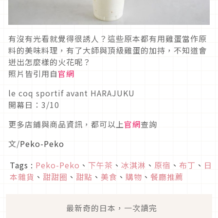
有沒有光看就覺得很誘人？這些原本都有用雞蛋當作原
料的美味料理，有了大師與頂級雞蛋的加持，不知道會
迸出怎麼樣的火花呢？
照片皆引用自
官網
le coq sportif avant HARAJUKU
開幕日：3/10
更多店鋪與商品資訊，都可以上
官網
查詢
文/
Peko-Peko
Tags :
Peko-Peko
、
下午茶
、
冰淇淋
、
原宿
、
布丁
、
日
本雜貨
、
甜甜圈
、
甜點
、
美食
、
購物
、
餐廳推薦
最新奇的日本，一次讀完