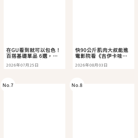
在GU看到就可以包色！
快90公斤肌肉大叔能進
百搭基礎單品 6選，閉
電影院看《吉伊卡哇》
眼全收也不心疼
嗎？日本重金屬樂團
2026年07月25日
2026年08月03日
「打首」會長與nagano
老師一同給出了答案
No.
7
No.
8