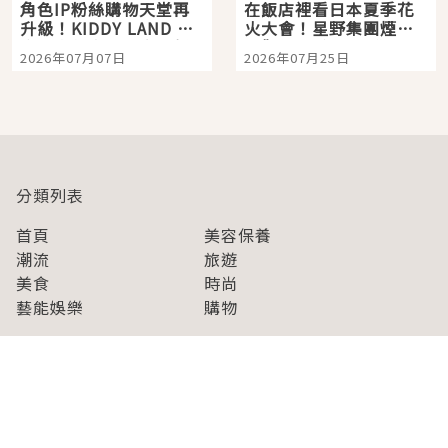
角色IP粉絲購物天堂再
在飯店裡看日本夏季花
升級！KIDDY LAND 原
火大會！星野集團煙火
宿店吉伊卡哇迎客，新
景觀飯店6選，讓你不用
2026年07月07日
2026年07月25日
開幕 OMOKADO 店3分
人擠人悠閒欣賞
即達
分類列表
首頁
美容保養
潮流
旅遊
美食
時尚
藝能娛樂
購物
關於Japaholic
關於我們
免責事項
寫手招募
Japaholic Girls招募