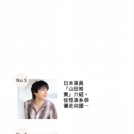
No.
5
日本演員
「山田裕
貴」介紹，
從怪演系俳
優走向國民
級日劇主角