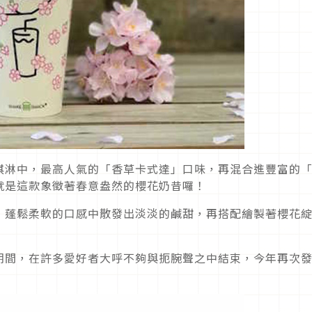
淇淋中，最高人氣的「香草卡式達」口味，再混合進豐富的
就是這款象徵著春意盎然的櫻花奶昔囉！
，蓬鬆柔軟的口感中散發出淡淡的鹹甜，再搭配繪製著櫻花
！
期間，在許多愛好者大呼不夠與扼腕聲之中結束，今年再次
！