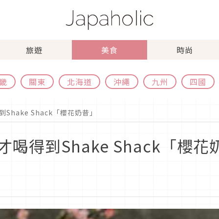
旅遊
美食
時尚
畿
關東
北海道
沖繩
九州
四國
hake Shack「櫻花奶昔」
喝得到Shake Shack「櫻花