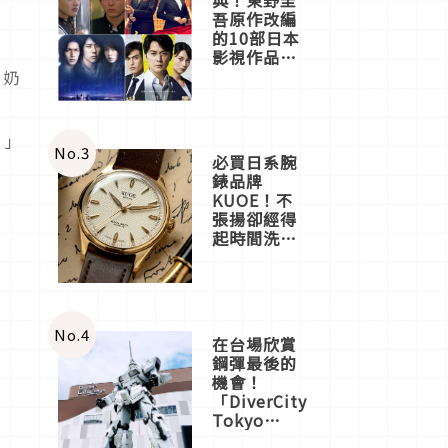
吾原作改編
的10部日本
影視作品推
薦
」奶
）」
No.
3
必買日系腕
錶品牌
KUOE！不
張揚卻經得
起時間洗鍊
的經典之作
五選
No.
4
在台場欣賞
鋼彈最後的
機會！
「DiverCity
Tokyo
Plaza」搭