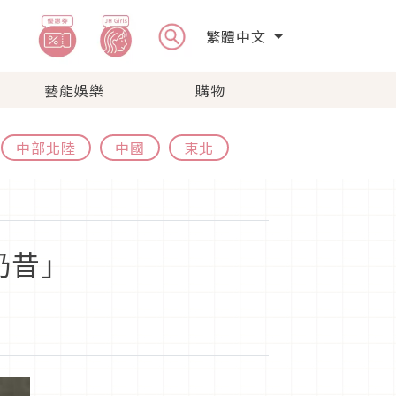
繁體中文
藝能娛樂
購物
中部北陸
中國
東北
奶昔」