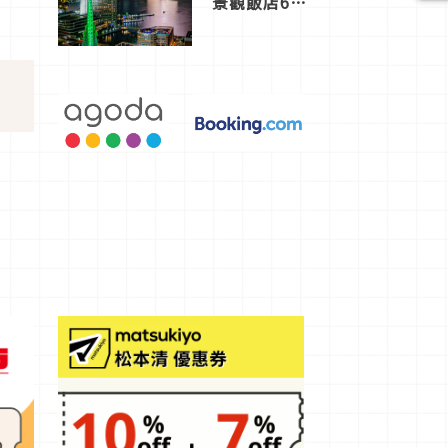
景觀飯店6
選，讓你不
用人擠人悠
閒欣賞