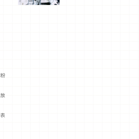
船、購物、
美食及夜
景，一次全
體驗
「粉
綻放
發表