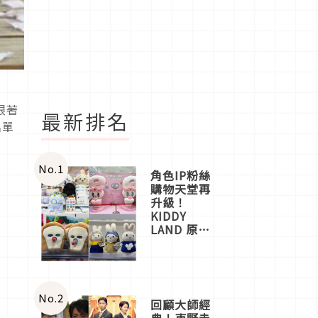
跟著
最新排名
名單
No.
1
角色IP粉絲
購物天堂再
升級！
KIDDY
LAND 原宿
店吉伊卡哇
迎客，新開
幕
OMOKADO
店3分即達
No.
2
回顧大師經
典！東野圭