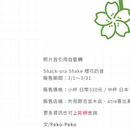
照片皆引用自
官網
Shack-ura Shake 櫻花奶昔
販售期間：3/1～3/31
販售價格：小杯 日幣530元 / 中杯 日本
販售店鋪：外苑銀杏並木店、atre惠
更多資訊也可上
官網
查詢
文/
Peko-Peko