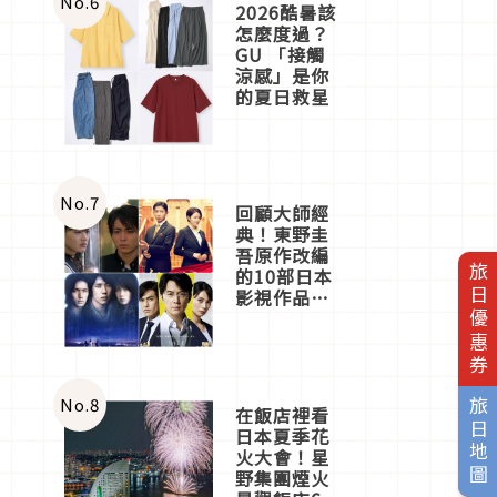
No.
6
2026酷暑該
怎麼度過？
GU 「接觸
涼感」是你
的夏日救星
No.
7
回顧大師經
典！東野圭
吾原作改編
旅日優惠券
的10部日本
影視作品推
薦
No.
8
旅日地圖
在飯店裡看
日本夏季花
火大會！星
野集團煙火