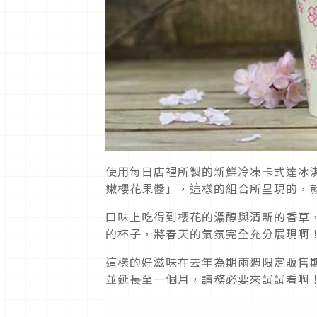
使用每日店裡所製的新鮮冷凍卡式達冰
嫩櫻花果醬」，這樣的組合所呈現的，
口味上吃得到櫻花的濃醇與清新的香草
的杯子，將春天的氣氛完全充分展現啊
這樣的好滋味在去年為期兩週限定販售
並延長至一個月，請務必要來試試看啊