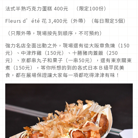
法式半熟巧克力蛋糕 400元 （限定100份）
Fleurs d’été 花 3,400元（外帶）（每日限定5個）
（只限外帶，現場按先到順序，不可預約）
強力名店全面出動之外，現場還有從大阪章魚燒（150
元）、中津炸雞（150元）、十勝豬肉蓋飯（250
元）、京都串丸子和果子（一串50元），還有東京關東
煮（150元），等你所想的到的各式日本Ｂ級平民美
食，都在展場保證讓大家每一項都吃得津津有味！