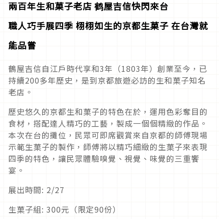
兩百年生和菓子老店
鹤屋吉信快閃來台
職人巧手展四季
栩栩如生的京都生菓子
在台灣就
能品嘗
鶴屋吉信自江戶時代享和3年（1803年）創業至今，已
持續200多年歷史，是到京都旅遊必訪的生和菓子知名
老店。
歷史悠久的京都生和菓子的特色在於，運用色彩奪目的
食材，搭配達人精巧的工藝，製成一個個精緻的作品。
本次在台的攤位，民眾可即席觀賞來自京都的師傅現場
示範生菓子的製作，師傅將以精巧細緻的生菓子來表現
四季的特色，讓民眾體驗嗅覺、視覺、味覺的三重饗
宴。
展出時間: 2/27
生菓子組: 300元（限定90份）