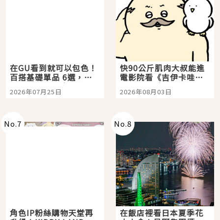
在GU看到就可以包色！
快90公斤肌肉大叔能進
百搭基礎單品 6選，閉
電影院看《吉伊卡哇》
眼全收也不心疼
嗎？日本重金屬樂團
2026年07月25日
2026年08月03日
「打首」會長與nagano
老師一同給出了答案
No.
7
No.
8
角色IP粉絲購物天堂再
在飯店裡看日本夏季花