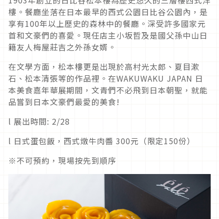
樓。餐廳坐落在日本最早的西式公園日比谷公園內，是
享有100年以上歷史的森林中的餐廳。深受許多國家元
首和文豪們的喜愛。現任店主小坂哲及是國父孫中山日
籍友人梅屋莊吉之外孫女婿。
在文學方面，松本樓更是出現於高村光太郎、夏目漱
石、松本清張等的作品裡。在WAKUWAKU JAPAN 日
本美食嘉年華展期間，文青們不必飛到日本朝聖，就能
品嘗到日本文豪們最愛的美食!
l 展出時間: 2/28
l 日式蛋包飯，西式燉牛肉醬 300元（限定150份）
※不可預約，現場按先到順序