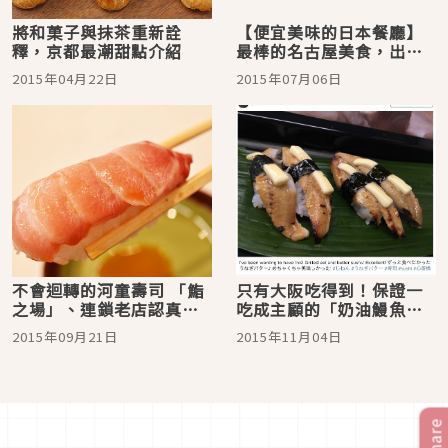
將和菓子與抹茶重新詮
【便宜美味的日本餐廳】
釋，京都最潮甜點介紹
最棒的名古屋美食，出眾
且精湛的美味！名古屋車
2015年04月22日
2015年07月06日
站附近的「吞氣屋」
不會迴轉的河童壽司 「鮨
只有大阪吃得到！保證一
之場」、連鎖老店認真起
吃成主顧的「奶油鰻魚握
來加入新營業型態就變這
壽司」？！
2015年09月21日
2015年11月04日
樣！
Share