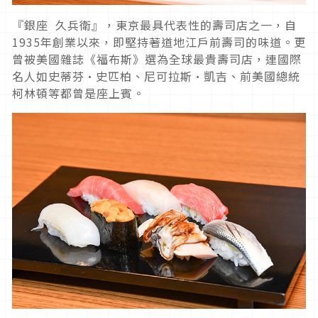
『銀座 久兵衛』，東京最具代表性的壽司店之一，自
1935年創業以來，即堅持著道地江戶前壽司的味道。更
曾被美國雜誌《福布斯》選為全球最貴壽司店，連國際
名人如史蒂芬·史匹柏、尼可拉斯·凱吉、前美國總統
柯林頓等都曾是座上賓。