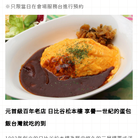
※只限當日在會場服務台進行預約
元首級百年老店
日比谷松本樓
享譽一世紀的蛋包
飯台灣就吃的到
1903年創立的日比谷松本樓為歷史悠久的三層樓西式洋