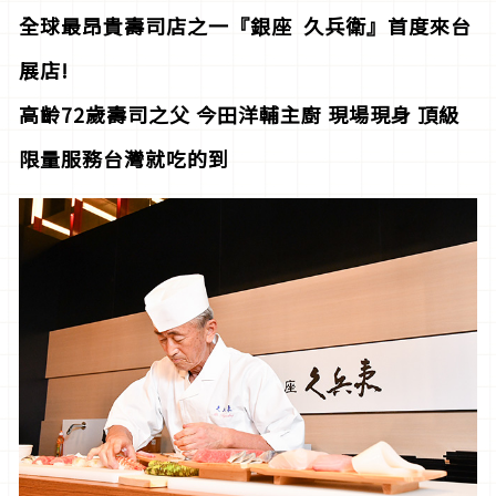
全球最昂貴壽司店之一『銀座
久兵衛』首度來台
展店!
高齡72
歲壽司之父
今田洋輔主廚
現場現身
頂級
限量服務台灣就吃的到