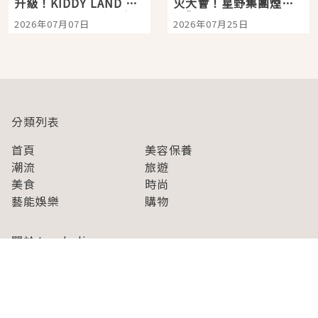
升級！KIDDY LAND 原
火大會！星野集團煙火
宿店吉伊卡哇迎客，新
景觀飯店6選，讓你不用
2026年07月07日
2026年07月25日
開幕 OMOKADO 店3分
人擠人悠閒欣賞
即達
分類列表
首頁
美容保養
潮流
旅遊
美食
時尚
藝能娛樂
購物
關於Japaholic
關於我們
免責事項
寫手招募
Japaholic Girls招募
廣告、合作洽談
關鍵字列表