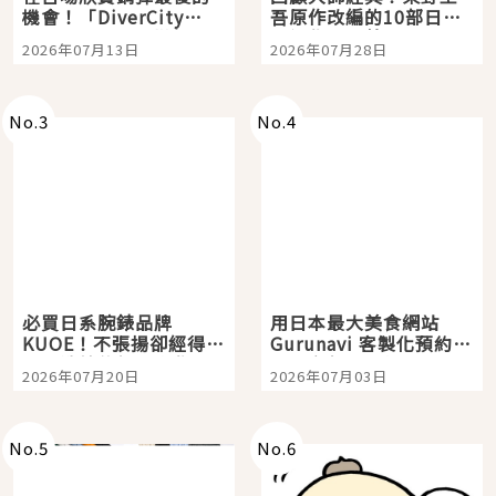
機會！「DiverCity
吾原作改編的10部日本
Tokyo Plaza」搭船、
影視作品推薦
2026年07月13日
2026年07月28日
購物、美食及夜景，一
次全體驗
No.
3
No.
4
必買日系腕錶品牌
用日本最大美食網站
KUOE！不張揚卻經得起
Gurunavi 客製化預約九
時間洗鍊的經典之作五
大都市餐廳，打造專屬
2026年07月20日
2026年07月03日
選
美食體驗！
No.
5
No.
6