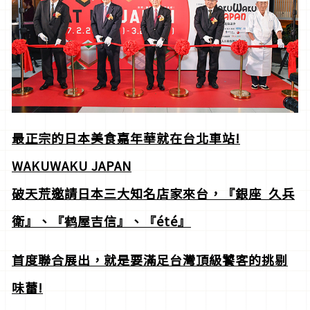
最正宗的日本美食嘉年華就在台北車站!
WAKUWAKU JAPAN
破天荒邀請日本三大知名店家來台，『銀座
久兵
衛』、『鹤屋吉信』、『été
』
首度聯合展出，就是要滿足台灣頂級饕客的挑剔
味蕾!