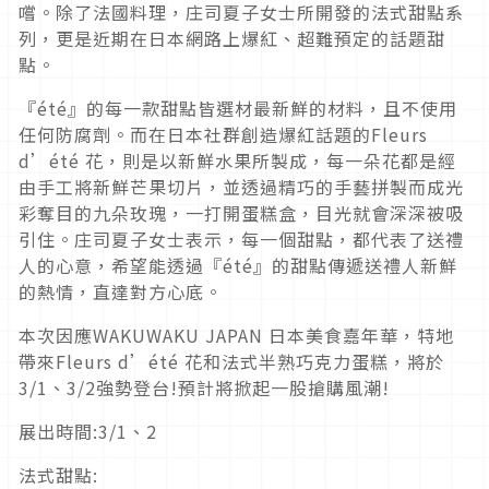
嚐。除了法國料理，庄司夏子女士所開發的法式甜點系
列，更是近期在日本網路上爆紅、超難預定的話題甜
點。
『été』的每一款甜點皆選材最新鮮的材料，且不使用
任何防腐劑。而在日本社群創造爆紅話題的Fleurs
d’été 花，則是以新鮮水果所製成，每一朵花都是經
由手工將新鮮芒果切片，並透過精巧的手藝拼製而成光
彩奪目的九朵玫瑰，一打開蛋糕盒，目光就會深深被吸
引住。庄司夏子女士表示，每一個甜點，都代表了送禮
人的心意，希望能透過『été』的甜點傳遞送禮人新鮮
的熱情，直達對方心底。
本次因應WAKUWAKU JAPAN 日本美食嘉年華，特地
帶來Fleurs d’été 花和法式半熟巧克力蛋糕，將於
3/1、3/2強勢登台!預計將掀起一股搶購風潮!
展出時間:3/1、2
法式甜點: