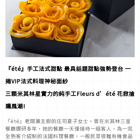
『été
』手工法式甜點
最具話題甜點強勢登台
一
揭VIP
法式料理神秘面紗
三顆米其林星實力的純手工Fleurs d’été
花掀搶
購風潮!
『été』老闆兼主廚的庄司夏子女士，曾在米其林三星
餐廳鑽研多年，她的餐廳一天僅接待一組客人，為一完
全熟客介紹制的法國料理餐廳，一般民眾很難有機會品