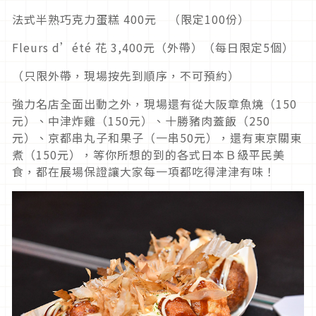
法式半熟巧克力蛋糕 400元 （限定100份）
Fleurs d’été 花 3,400元（外帶）（每日限定5個）
（只限外帶，現場按先到順序，不可預約）
強力名店全面出動之外，現場還有從大阪章魚燒（150
元）、中津炸雞（150元）、十勝豬肉蓋飯（250
元）、京都串丸子和果子（一串50元），還有東京關東
煮（150元），等你所想的到的各式日本Ｂ級平民美
食，都在展場保證讓大家每一項都吃得津津有味！