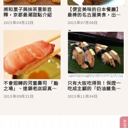
將和菓子與抹茶重新詮
【便宜美味的日本餐廳】
釋，京都最潮甜點介紹
最棒的名古屋美食，出眾
且精湛的美味！名古屋車
2015年04月22日
2015年07月06日
站附近的「吞氣屋」
不會迴轉的河童壽司 「鮨
只有大阪吃得到！保證一
之場」、連鎖老店認真起
吃成主顧的「奶油鰻魚握
來加入新營業型態就變這
壽司」？！
2015年09月21日
2015年11月04日
樣！
Share