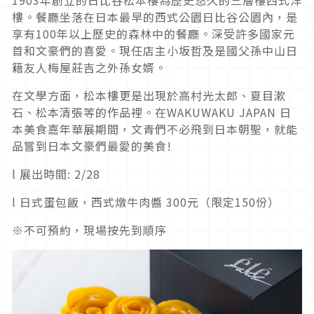
樓。餐廳坐落在日本最早的西式公園日比谷公園內，是
享有100年以上歷史的森林中的餐廳。深受許多國家元
首和文豪們的喜愛。現任店主小坂哲及是國父孫中山日
籍友人梅屋莊吉之外孫女婿。
在文學方面，松本樓更是出現於高村光太郎、夏目漱
石、松本清張等的作品裡。在WAKUWAKU JAPAN 日
本美食嘉年華展期間，文青們不必飛到日本朝聖，就能
品嘗到日本文豪們最愛的美食!
l 展出時間: 2/28
l 日式蛋包飯，西式燉牛肉醬 300元（限定150份）
※不可預約，現場按先到順序