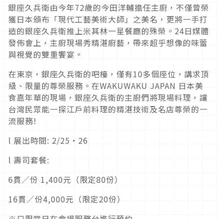
銀座久兵衛由今年72歲的今田洋輔擔任主廚，不僅曾榮
獲日本頒布「現代工藝美術大師」之美名，更將一手打
造的銀座久兵衛推上米其林一星餐廳的殊榮。24日媒體
發佈會上，主廚現場秀精湛廚藝，帶來超乎想像的味蕾
與視覺的雙重饗宴。
在東京，銀座久兵衛的吧檯，僅有10多個座位，講求頂
級、限量的尊榮服務。在WAKUWAKU JAPAN 日本美
食嘉年華的現場，銀座久兵衛的主廚們將現場料理，讓
台灣民眾能一探江戶前料理的精湛技術及名店尊榮的一
流服務!
l 展出時間: 2/25・26
l 壽司套餐:
6貫／份 1,400元（限定80份）
16貫／份4,000元（限定20份）
※只限當日在會場服務台進行預約