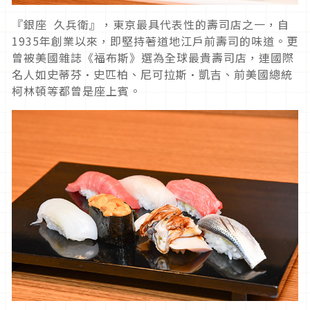
『銀座 久兵衛』，東京最具代表性的壽司店之一，自
1935年創業以來，即堅持著道地江戶前壽司的味道。更
曾被美國雜誌《福布斯》選為全球最貴壽司店，連國際
名人如史蒂芬·史匹柏、尼可拉斯·凱吉、前美國總統
柯林頓等都曾是座上賓。