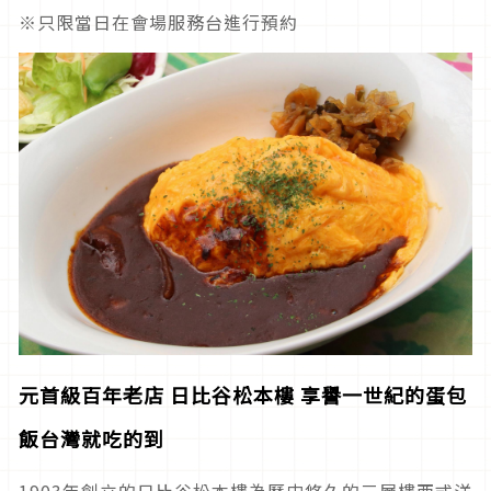
※只限當日在會場服務台進行預約
元首級百年老店
日比谷松本樓
享譽一世紀的蛋包
飯台灣就吃的到
1903年創立的日比谷松本樓為歷史悠久的三層樓西式洋