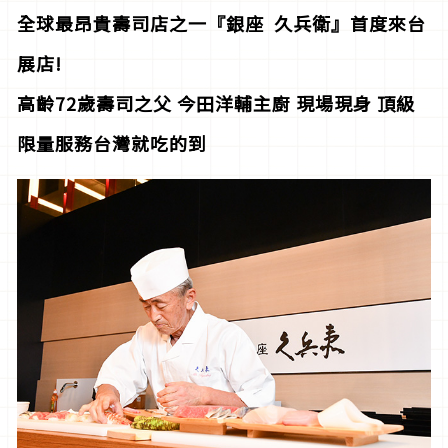
全球最昂貴壽司店之一『銀座
久兵衛』首度來台
展店!
高齡72
歲壽司之父
今田洋輔主廚
現場現身
頂級
限量服務台灣就吃的到