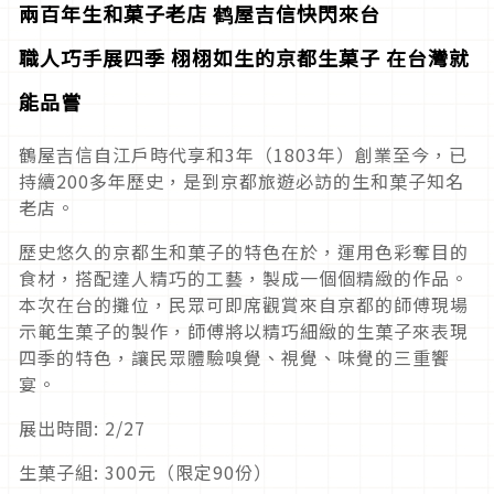
兩百年生和菓子老店
鹤屋吉信快閃來台
職人巧手展四季
栩栩如生的京都生菓子
在台灣就
能品嘗
鶴屋吉信自江戶時代享和3年（1803年）創業至今，已
持續200多年歷史，是到京都旅遊必訪的生和菓子知名
老店。
歷史悠久的京都生和菓子的特色在於，運用色彩奪目的
食材，搭配達人精巧的工藝，製成一個個精緻的作品。
本次在台的攤位，民眾可即席觀賞來自京都的師傅現場
示範生菓子的製作，師傅將以精巧細緻的生菓子來表現
四季的特色，讓民眾體驗嗅覺、視覺、味覺的三重饗
宴。
展出時間: 2/27
生菓子組: 300元（限定90份）