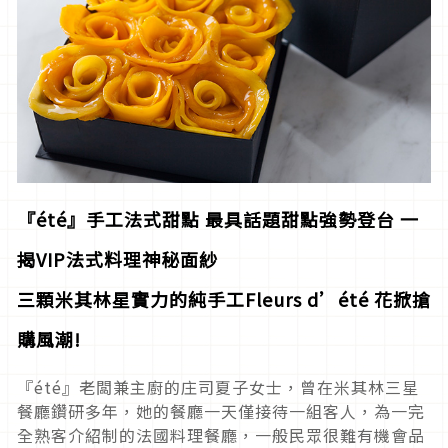
『été
』手工法式甜點
最具話題甜點強勢登台
一
揭VIP
法式料理神秘面紗
三顆米其林星實力的純手工Fleurs d’été
花掀搶
購風潮!
『été』老闆兼主廚的庄司夏子女士，曾在米其林三星
餐廳鑽研多年，她的餐廳一天僅接待一組客人，為一完
全熟客介紹制的法國料理餐廳，一般民眾很難有機會品