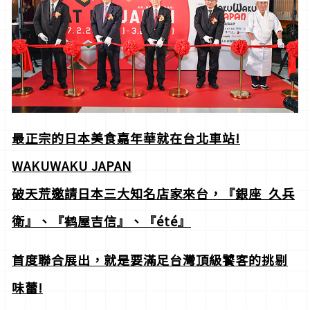
最正宗的日本美食嘉年華就在台北車站!
WAKUWAKU JAPAN
破天荒邀請日本三大知名店家來台，『銀座
久兵
衛』、『鹤屋吉信』、『été
』
首度聯合展出，就是要滿足台灣頂級饕客的挑剔
味蕾!