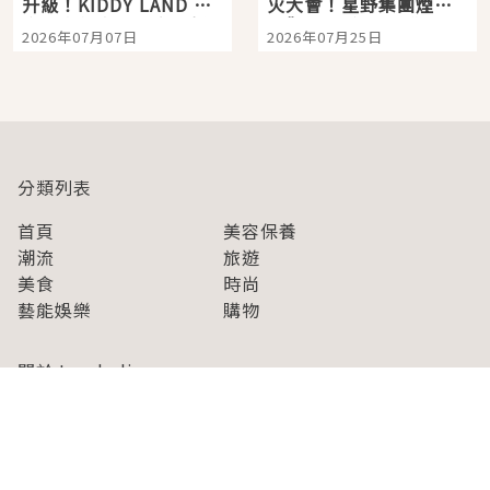
升級！KIDDY LAND 原
火大會！星野集團煙火
宿店吉伊卡哇迎客，新
景觀飯店6選，讓你不用
2026年07月07日
2026年07月25日
開幕 OMOKADO 店3分
人擠人悠閒欣賞
即達
分類列表
首頁
美容保養
潮流
旅遊
美食
時尚
藝能娛樂
購物
關於Japaholic
關於我們
免責事項
寫手招募
Japaholic Girls招募
廣告、合作洽談
關鍵字列表