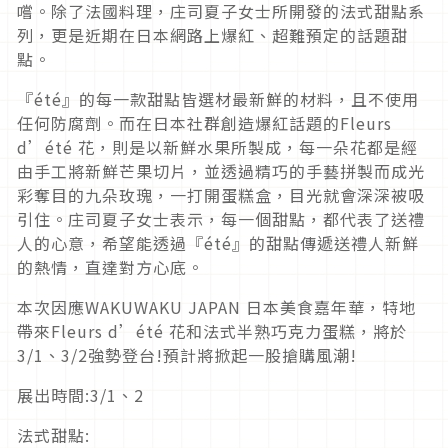
嚐。除了法國料理，庄司夏子女士所開發的法式甜點系
列，更是近期在日本網路上爆紅、超難預定的話題甜
點。
『été』的每一款甜點皆選材最新鮮的材料，且不使用
任何防腐劑。而在日本社群創造爆紅話題的Fleurs
d’été 花，則是以新鮮水果所製成，每一朵花都是經
由手工將新鮮芒果切片，並透過精巧的手藝拼製而成光
彩奪目的九朵玫瑰，一打開蛋糕盒，目光就會深深被吸
引住。庄司夏子女士表示，每一個甜點，都代表了送禮
人的心意，希望能透過『été』的甜點傳遞送禮人新鮮
的熱情，直達對方心底。
本次因應WAKUWAKU JAPAN 日本美食嘉年華，特地
帶來Fleurs d’été 花和法式半熟巧克力蛋糕，將於
3/1、3/2強勢登台!預計將掀起一股搶購風潮!
展出時間:3/1、2
法式甜點: