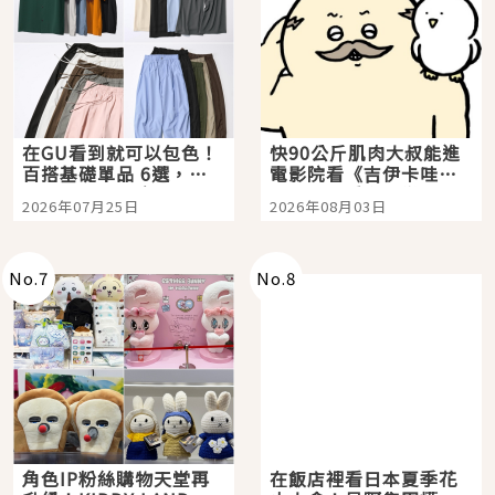
在GU看到就可以包色！
快90公斤肌肉大叔能進
百搭基礎單品 6選，閉
電影院看《吉伊卡哇》
眼全收也不心疼
嗎？日本重金屬樂團
2026年07月25日
2026年08月03日
「打首」會長與nagano
老師一同給出了答案
No.
7
No.
8
角色IP粉絲購物天堂再
在飯店裡看日本夏季花