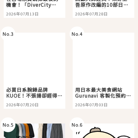
機會！「DiverCity
吾原作改編的10部日本
Tokyo Plaza」搭船、
影視作品推薦
2026年07月13日
2026年07月28日
購物、美食及夜景，一
次全體驗
No.
3
No.
4
必買日系腕錶品牌
用日本最大美食網站
KUOE！不張揚卻經得起
Gurunavi 客製化預約九
時間洗鍊的經典之作五
大都市餐廳，打造專屬
2026年07月20日
2026年07月03日
選
美食體驗！
No.
5
No.
6