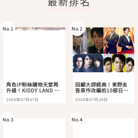
最新排名
No.
1
No.
2
角色IP粉絲購物天堂再
回顧大師經典！東野圭
升級！KIDDY LAND 原
吾原作改編的10部日本
宿店吉伊卡哇迎客，新
影視作品推薦
2026年07月07日
2026年07月28日
開幕 OMOKADO 店3分
即達
No.
3
No.
4