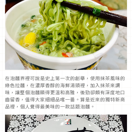
在泡麵界裡可說是史上第一次的創舉，使用抹茶風味的
綠色拉麵，在濃厚香醇的海鮮湯頭裡，加入抹茶來調
味，讓整個泡麵顯得更溫和高雅，後勁卻頗有深度地口
齒留香，值得大家細細品嚐一番。算是近來的獨特新商
品裡，個人覺得最美味的一款話題泡麵。