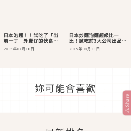
日本泡麵！！試吃了「出
日本炒麵泡麵超級比一
前一丁 外賣仔的伙食炒
比！試吃前3大公司出品的
飯」！ 醬油味＆辣油的
炒麵泡麵評比
2015年07月10日
2015年08月13日
風味與炒飯非常的搭☆
妳可能會喜歡
Share