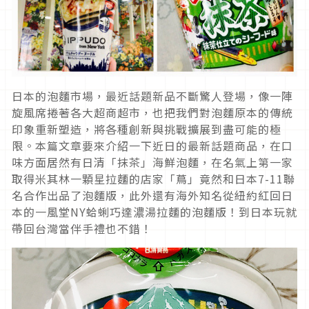
日本的泡麵市場，最近話題新品不斷驚人登場，像一陣
旋風席捲著各大超商超市，也把我們對泡麵原本的傳統
印象重新塑造，將各種創新與挑戰擴展到盡可能的極
限。本篇文章要來介紹一下近日的最新話題商品，在口
味方面居然有日清「抹茶」海鮮泡麵，在名氣上第一家
取得米其林一顆星拉麵的店家「蔦」竟然和日本7-11聯
名合作出品了泡麵版，此外還有海外知名從紐約紅回日
本的一風堂NY蛤蜊巧達濃湯拉麵的泡麵版！到日本玩就
帶回台灣當伴手禮也不錯！