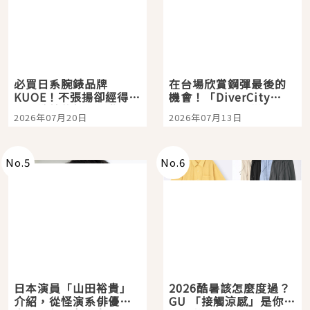
必買日系腕錶品牌
在台場欣賞鋼彈最後的
KUOE！不張揚卻經得起
機會！「DiverCity
時間洗鍊的經典之作五
Tokyo Plaza」搭船、
2026年07月20日
2026年07月13日
選
購物、美食及夜景，一
次全體驗
No.
5
No.
6
日本演員「山田裕貴」
2026酷暑該怎麼度過？
介紹，從怪演系俳優走
GU 「接觸涼感」是你的