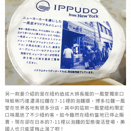
另一款要介紹的是在紐約造成大排長龍的一風堂獨家口
味蛤蜊巧達濃湯拉麵在7-11裡的泡麵版，博多拉麵一風
堂在世界各地有很多分店，其中的這款一風堂紐約限定
口味風迷了不少紐約客。如今雖然在紐約當地已停止販
賣，現在卻在日本的7-11裡以泡麵的型態復活登場，美
國人也只能望梅止渴了吧！