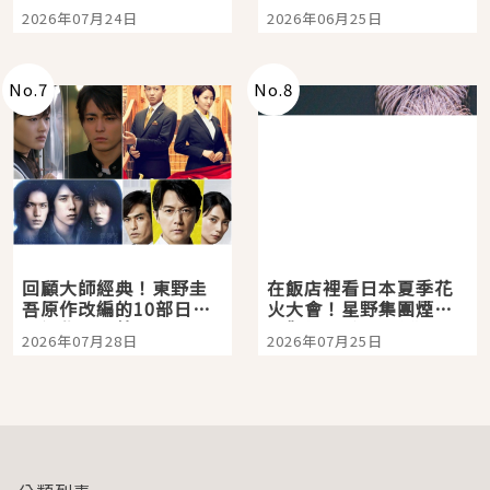
向國民級日劇主角
夏日救星
2026年07月24日
2026年06月25日
No.
7
No.
8
回顧大師經典！東野圭
在飯店裡看日本夏季花
吾原作改編的10部日本
火大會！星野集團煙火
影視作品推薦
景觀飯店6選，讓你不用
2026年07月28日
2026年07月25日
人擠人悠閒欣賞