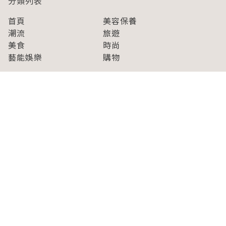
分類列表
首頁
美容保養
潮流
旅遊
美食
時尚
藝能娛樂
購物
關於Japaholic
關於我們
免責事項
寫手招募
Japaholic Girls招募
廣告、合作洽談
關鍵字列表
お問い合わせ