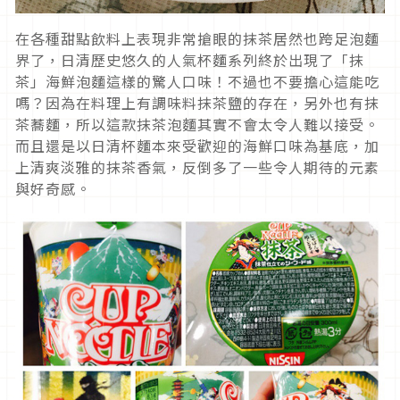
在各種甜點飲料上表現非常搶眼的抹茶居然也跨足泡麵
界了，日清歷史悠久的人氣杯麵系列終於出現了「抹
茶」海鮮泡麵這樣的驚人口味！不過也不要擔心這能吃
嗎？因為在料理上有調味料抹茶鹽的存在，另外也有抹
茶蕎麵，所以這款抹茶泡麵其實不會太令人難以接受。
而且還是以日清杯麵本來受歡迎的海鮮口味為基底，加
上清爽淡雅的抹茶香氣，反倒多了一些令人期待的元素
與好奇感。