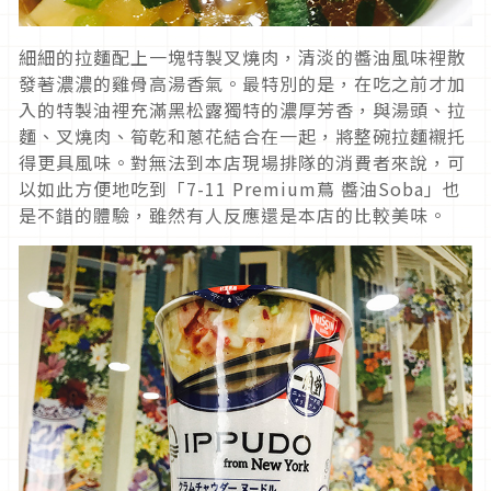
細細的拉麵配上一塊特製叉燒肉，清淡的醬油風味裡散
發著濃濃的雞骨高湯香氣。最特別的是，在吃之前才加
入的特製油裡充滿黑松露獨特的濃厚芳香，與湯頭、拉
麵、叉燒肉、筍乾和蔥花結合在一起，將整碗拉麵襯托
得更具風味。對無法到本店現場排隊的消費者來說，可
以如此方便地吃到「7-11 Premium蔦 醬油Soba」也
是不錯的體驗，雖然有人反應還是本店的比較美味。