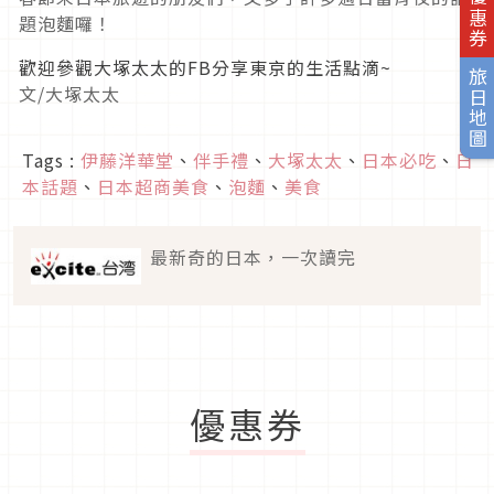
題泡麵囉！
歡迎參觀大塚太太的FB分享東京的生活點滴~
旅日地圖
文/大塚太太
Tags :
伊藤洋華堂
、
伴手禮
、
大塚太太
、
日本必吃
、
日
本話題
、
日本超商美食
、
泡麵
、
美食
最新奇的日本，一次讀完
優惠券