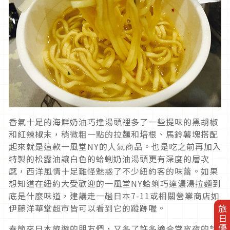
香氣十足的海鮮奶油巧達湯頭裡多了一些提味的黑胡椒
和紅辣椒末，稍微粗一點的拉麵和培根、馬鈴薯塊搭配
起來就是這款一風堂NY的人氣商品。也是吃之前再加入
特製的松露油讓白色的蛤蜊奶油湯頭更有深度的層次
感，西洋風情十足難怪魅惑了不少紐約客的味蕾。如果
想知道在紐約大受歡迎的一風堂NY蛤蜊巧達濃湯拉麵到
底是什麼味道，建議走一趟日本7-11或相關營業商店如
伊藤洋華堂超市皆可以看到它的蹤跡喔。
旅日優惠券
春節來日本旅遊的朋友們，又多了許多適合當宵夜的話