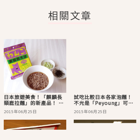
相關文章
日本旅遊美食！「麒麟長
試吃比較日本各家泡麵！
頸鹿拉麵」的新產品！ 一
不光是「Peyoung」可
碗可以滿足您的泡麵「一
選？在日本必買的炒麵就
2015年06月25日
2015年06月25日
口蕎麥麵」
這家！