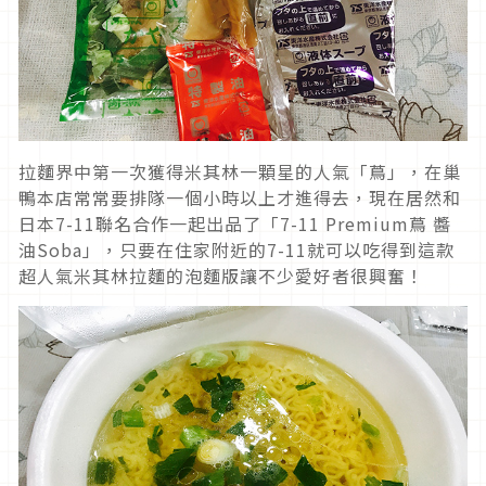
拉麵界中第一次獲得米其林一顆星的人氣「蔦」，在巢
鴨本店常常要排隊一個小時以上才進得去，現在居然和
日本7-11聯名合作一起出品了「7-11 Premium蔦 醬
油Soba」，只要在住家附近的7-11就可以吃得到這款
超人氣米其林拉麵的泡麵版讓不少愛好者很興奮！