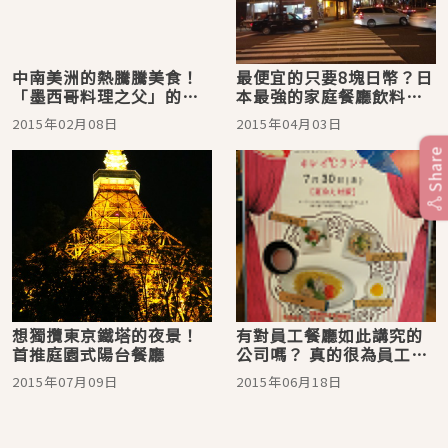
中南美洲的熱騰騰美食！
最便宜的只要8塊日幣？日
「墨西哥料理之父」的拉
本最強的家庭餐廳飲料是
丁餐廳登陸日本
這家！！
2015年02月08日
2015年04月03日
Share
想獨攬東京鐵塔的夜景！
有對員工餐廳如此講究的
首推庭園式陽台餐廳
公司嗎？ 真的很為員工著
想的『樂天』員工餐廳
2015年07月09日
2015年06月18日