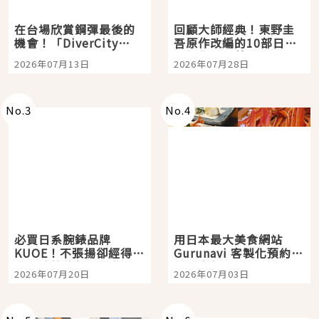
在台場欣賞鋼彈最後的
回顧大師經典！東野圭
機會！「DiverCity
吾原作改編的10部日本
Tokyo Plaza」搭船、
影視作品推薦
2026年07月13日
2026年07月28日
購物、美食及夜景，一
次全體驗
No.
3
No.
4
必買日系腕錶品牌
用日本最大美食網站
KUOE！不張揚卻經得起
Gurunavi 客製化預約九
時間洗鍊的經典之作五
大都市餐廳，打造專屬
2026年07月20日
2026年07月03日
選
美食體驗！