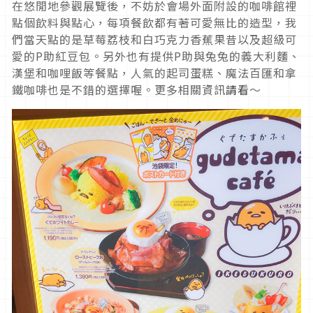
在悠閒地參觀展覽後，不妨於會場外面附設的咖啡館裡
點個飲料與點心，每項餐飲都有著可愛無比的造型，我
們當天點的是草莓荔枝和白巧克力香蕉果昔以及超級可
愛的P助紅豆包。另外也有提供P助與兔兔的義大利麵、
漢堡和咖哩飯等餐點，人氣的起司蛋糕、魔法百匯和拿
鐵咖啡也是不錯的選擇喔。更多相關資訊
請看
～