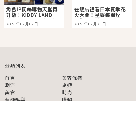
角色IP粉絲購物天堂再
在飯店裡看日本夏季花
升級！KIDDY LAND 原
火大會！星野集團煙火
宿店吉伊卡哇迎客，新
景觀飯店6選，讓你不用
2026年07月07日
2026年07月25日
開幕 OMOKADO 店3分
人擠人悠閒欣賞
即達
分類列表
首頁
美容保養
潮流
旅遊
美食
時尚
藝能娛樂
購物
關於Japaholic
關於我們
免責事項