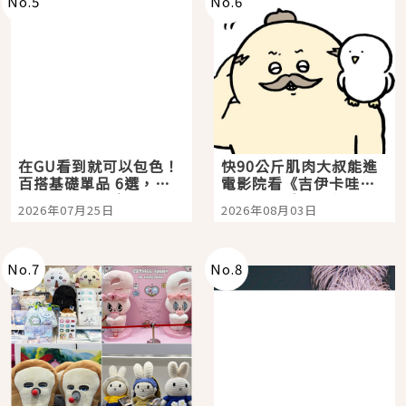
No.
5
No.
6
在GU看到就可以包色！
快90公斤肌肉大叔能進
百搭基礎單品 6選，閉
電影院看《吉伊卡哇》
眼全收也不心疼
嗎？日本重金屬樂團
2026年07月25日
2026年08月03日
「打首」會長與nagano
老師一同給出了答案
No.
7
No.
8