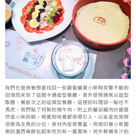
我們也是抱著想要找回一些觀看蠟筆小新時笑聲不斷的
回憶而來到了這間卡通造型餐廳，意外發現通常以造型
取勝、餐飲次之的這類型餐廳，這裡的料理卻一點也不
馬虎。我們點了特製的燉牛肉，附上的蕃茄雞肉炒飯居
然是小新的臉，視覺和味覺都很吸引人。以金星佐賀豚
培根為主角的沙拉，食材內容很豐富，用烙印著小新圖
案的墨西哥餅包起來吃別有一番風味。另外鮮嫩多汁的