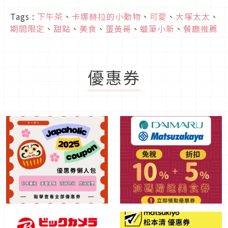
Tags :
下午茶
、
卡娜赫拉的小動物
、
可愛
、
大塚太太
、
期間限定
、
甜點
、
美食
、
蛋黃哥
、
蠟筆小新
、
餐廳推薦
優惠券