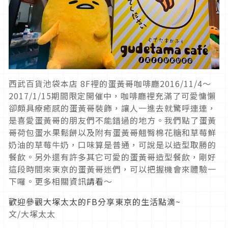
西武百貨池袋本店 8F裡的蛋黃哥咖啡廳2016/11/4～
2017/1/15期間限定開催中，咖啡廳裡充滿了可愛慵懶
卻頗具療癒感的蛋黃哥裝飾，讓人一進去就驚呼連連，
是喜愛蛋黃哥的朋友們不能錯過的地方。我們點了蛋黃
哥荷包蛋水果鬆餅以及附有蛋黃哥翹臀棉花糖和草莓鮮
奶油的草莓牛奶，口味算是普通，可說是以造型取勝的
餐飲。另外還有許多其它可愛的蛋黃哥造型餐飲，剛好
這段時間來東京的蛋黃哥迷們，可以把握機會來體驗一
下囉。更多相關資訊
請看
～
歡迎參觀大塚太太的FB分享東京的生活點滴~
文/大塚太太