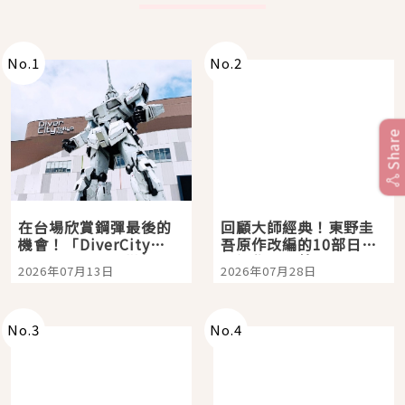
No.
1
No.
2
Share
在台場欣賞鋼彈最後的
回顧大師經典！東野圭
機會！「DiverCity
吾原作改編的10部日本
Tokyo Plaza」搭船、
影視作品推薦
2026年07月13日
2026年07月28日
購物、美食及夜景，一
次全體驗
No.
3
No.
4