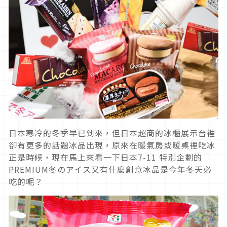
日本寒冷的冬季早已到來，但日本超商的冰櫃展示台裡
卻有更多的話題冰品出現，原來在暖氣房或暖桌裡吃冰
正是時候，現在馬上來看一下日本7-11 特別企劃的
PREMIUM冬のアイス又有什麼創意冰品是今年冬天必
吃的呢？