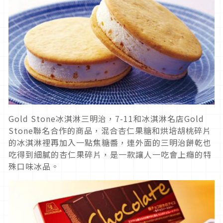
Gold Stone冰淇淋三明治，7-11和冰淇淋名店Gold
Stone聯名合作的商品，混合杏仁果糖和烘培胡桃碎片
的冰淇淋裡再加入一點焦糖醬，連外面的三明治餅乾也
吃得到細膩的杏仁果碎片，是一款讓人一吃會上癮的特
殊口味冰品。