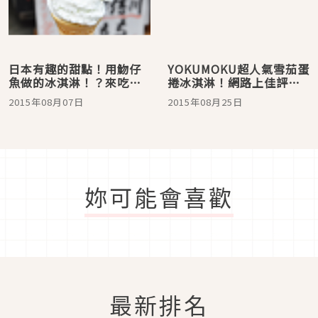
日本有趣的甜點！用魩仔
YOKUMOKU超人氣雪茄蛋
魚做的冰淇淋！？來吃吃
捲冰淇淋！網路上佳評如
看靜岡市三保松原的「魩
潮
2015年08月07日
2015年08月25日
仔魚冰淇淋」吧！
妳可能會喜歡
最新排名