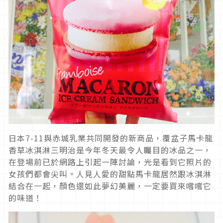
日本7-11與赤城乳業共同開發的新商品，覆盆子馬卡龍
香草冰淇淋三明治是今年冬天最令人矚目的冰品之一，
在登場前已於網路上引起一陣討論，光是看到它照片的
女孩們都會尖叫。人見人愛的甜點馬卡龍居然跟冰淇淋
結合在一起，顏色還如此夢幻美麗，一定要買來嚐嚐它
的味道！