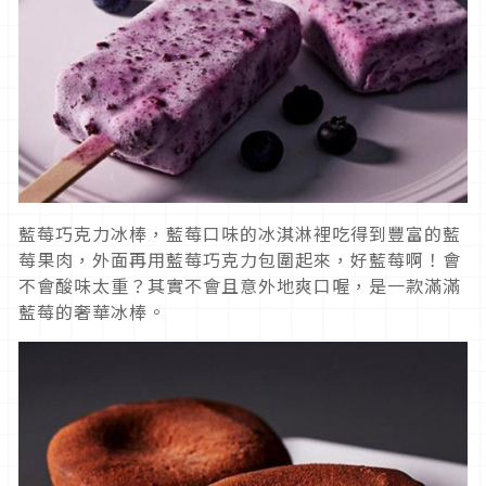
藍莓巧克力冰棒，藍莓口味的冰淇淋裡吃得到豐富的藍
莓果肉，外面再用藍莓巧克力包圍起來，好藍莓啊！會
不會酸味太重？其實不會且意外地爽口喔，是一款滿滿
藍莓的奢華冰棒。