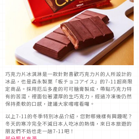
巧克力片冰淇淋是一款針對喜歡巧克力片的人所設計的
冰品，也是森永製菓「板チョコアイス」的7-11超商限
定商品。採用厄瓜多產的可可糖膏製成，帶點巧克力特
有的苦澀，裡面包著濃厚的生巧克力，經過冷凍後仍然
保持柔軟的口感，建議大家嚐嚐看囉。
以上7-11的冬季特別冰品介紹，您對哪幾樣有興趣呢？
冬天的寒冷完全不減日本人吃冰的熱情，來日本旅遊的
朋友們不妨也走一趟7-11吧！
部分照片來源