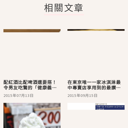
相關文章
配紅酒比配啤酒還要搭！
在東京唯一一家冰淇淋最
令男友吃驚的「健康義式
中專賣店享用到的最讚的
毛豆冰淇淋」
冰淇淋最中。淺草的「淺
2015年07月13日
2015年09月15日
草提燈最中」