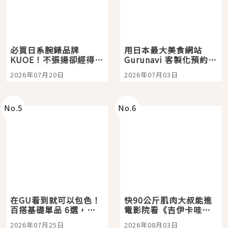
必買日系腕錶品牌
用日本最大美食網站
KUOE！不張揚卻經得起
Gurunavi 客製化預約九
時間洗鍊的經典之作五
大都市餐廳，打造專屬
2026年07月20日
2026年07月03日
選
美食體驗！
No.
5
No.
6
在GU看到就可以包色！
快90公斤肌肉大叔能進
百搭基礎單品 6選，閉
電影院看《吉伊卡哇》
眼全收也不心疼
嗎？日本重金屬樂團
2026年07月25日
2026年08月03日