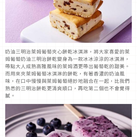
奶油三明治萊姆葡萄夾心餅乾冰淇淋，將大家喜愛的萊
姆葡萄奶油三明治餅乾變身為一款冰冰涼涼的冰淇淋，
帶點大人成熟高雅風味的萊姆酒更帶出葡萄乾的甜美。
而用來夾萊姆葡萄冰淇淋的餅乾，有著香濃的奶油風
味，在口中慢慢與萊姆葡萄絕妙地融合在一起，比我們
熟悉的三明治餅乾更清爽順口，再吃第二個也不會覺得
膩。