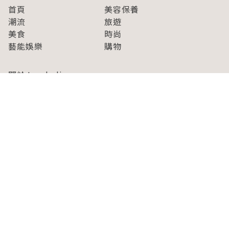
首頁
美容保養
潮流
旅遊
美食
時尚
藝能娛樂
購物
關於Japaholic
關於我們
免責事項
寫手招募
Japaholic Girls招募
廣告、合作洽談
關鍵字列表
お問い合わせ