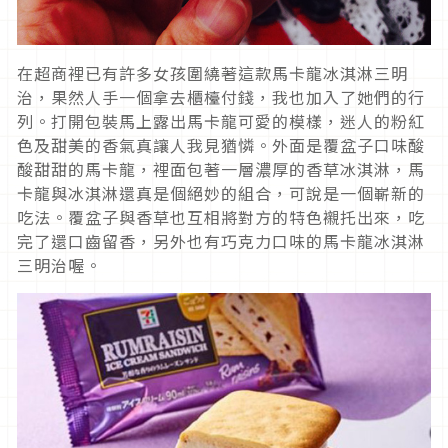
在超商裡已有許多女孩圍繞著這款馬卡龍冰淇淋三明
治，果然人手一個拿去櫃檯付錢，我也加入了她們的行
列。打開包裝馬上露出馬卡龍可愛的模樣，迷人的粉紅
色及甜美的香氣真讓人我見猶憐。外面是覆盆子口味酸
酸甜甜的馬卡龍，裡面包著一層濃厚的香草冰淇淋，馬
卡龍與冰淇淋還真是個絕妙的組合，可說是一個嶄新的
吃法。覆盆子與香草也互相將對方的特色襯托出來，吃
完了還口齒留香，另外也有巧克力口味的馬卡龍冰淇淋
三明治喔。