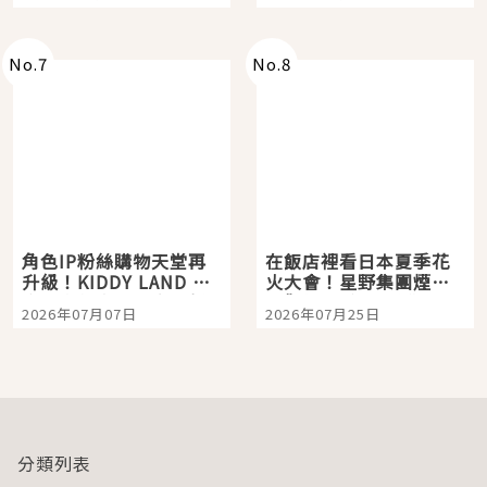
「打首」會長與nagano
老師一同給出了答案
No.
7
No.
8
角色IP粉絲購物天堂再
在飯店裡看日本夏季花
升級！KIDDY LAND 原
火大會！星野集團煙火
宿店吉伊卡哇迎客，新
景觀飯店6選，讓你不用
2026年07月07日
2026年07月25日
開幕 OMOKADO 店3分
人擠人悠閒欣賞
即達
分類列表