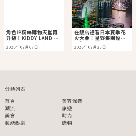
角色IP粉絲購物天堂再
在飯店裡看日本夏季花
升級！KIDDY LAND 原
火大會！星野集團煙火
宿店吉伊卡哇迎客，新
景觀飯店6選，讓你不用
2026年07月07日
2026年07月25日
開幕 OMOKADO 店3分
人擠人悠閒欣賞
即達
分類列表
首頁
美容保養
潮流
旅遊
美食
時尚
藝能娛樂
購物