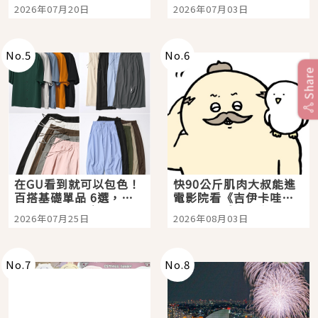
時間洗鍊的經典之作五
大都市餐廳，打造專屬
2026年07月20日
2026年07月03日
選
美食體驗！
No.
5
No.
6
Share
在GU看到就可以包色！
快90公斤肌肉大叔能進
百搭基礎單品 6選，閉
電影院看《吉伊卡哇》
眼全收也不心疼
嗎？日本重金屬樂團
2026年07月25日
2026年08月03日
「打首」會長與nagano
老師一同給出了答案
No.
7
No.
8