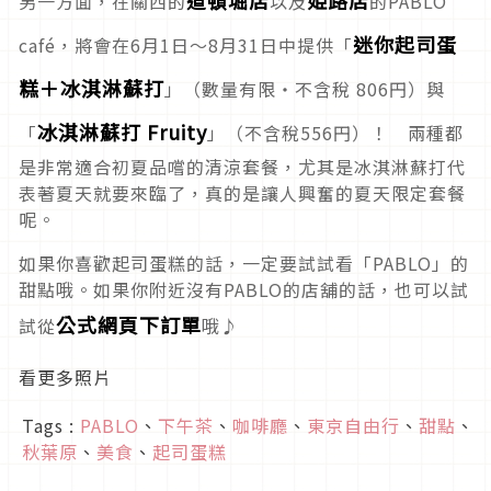
另一方面，在關西的
以及
的PABLO
迷你起司蛋
café，將會在6月1日～8月31日中提供「
糕＋冰淇淋蘇打
」（數量有限・不含稅 806円）與
冰淇淋蘇打 Fruity
「
」（不含稅556円）！ 兩種都
是非常適合初夏品嚐的清涼套餐，尤其是冰淇淋蘇打代
表著夏天就要來臨了，真的是讓人興奮的夏天限定套餐
呢。
如果你喜歡起司蛋糕的話，一定要試試看「PABLO」的
甜點哦。如果你附近沒有PABLO的店舖的話，也可以試
公式網頁下訂單
試從
哦♪
看更多照片
Tags :
PABLO
、
下午茶
、
咖啡廳
、
東京自由行
、
甜點
、
秋葉原
、
美食
、
起司蛋糕