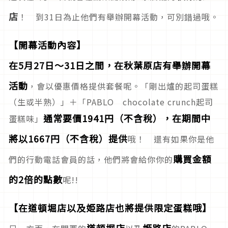
店
！ 到31日為止他們有舉辦開幕活動，可別錯過哦。
【開幕活動內容】
在5月27日～31日之間，在秋葉原店有舉辦開幕
活動
，會以優惠價格提供套餐呢。「剛出爐的起司蛋糕
（生或半熟）」＋「PABLO chocolate crunch起司
通常要價1941円（不含稅），在期間中
蛋糕味」
將以1667円（不含稅）提供
哦！ 還有如果你是他
購買金額
們的行動電話會員的話，他們將會給你你的
的2倍的點數
呢!!
【在道頓堀店以及姫路店也將提供限定蛋糕哦】
道頓堀店
姫路店