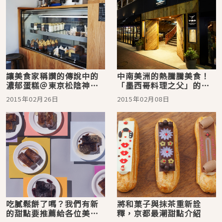
讓美食家稱讚的傳說中的
中南美洲的熱騰騰美食！
濃郁蛋糕＠東京松陰神社
「墨西哥料理之父」的拉
merci BAKE
丁餐廳登陸日本
2015年02月26日
2015年02月08日
吃膩鬆餅了嗎？我們有新
將和菓子與抹茶重新詮
的甜點要推薦給各位美眉
釋，京都最潮甜點介紹