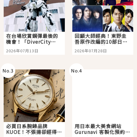
在台場欣賞鋼彈最後的
回顧大師經典！東野圭
機會！「DiverCity
吾原作改編的10部日本
Tokyo Plaza」搭船、
影視作品推薦
2026年07月13日
2026年07月28日
購物、美食及夜景，一
次全體驗
No.
3
No.
4
必買日系腕錶品牌
用日本最大美食網站
KUOE！不張揚卻經得起
Gurunavi 客製化預約九