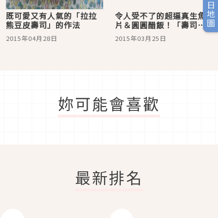
旅日地圖
既可愛又有人氣的「拉拉
令人受不了的超逼真生魚
熊豆皮壽司」的作法
片＆圓圓醋飯！「壽司手
拿包」外表看起來也太像
2015年04月28日
2015年03月25日
壽司了
妳可能會喜歡
最新排名