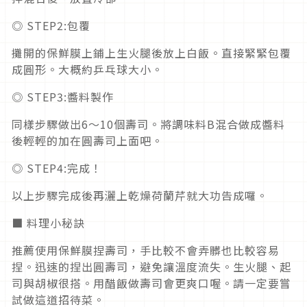
◎ STEP2:包覆
攤開的保鮮膜上鋪上生火腿後放上白飯。直接緊緊包覆
成圓形。大概約乒乓球大小。
◎ STEP3:醬料製作
同樣步驟做出6〜10個壽司。將調味料B混合做成醬料
後輕輕的加在圓壽司上面吧。
◎ STEP4:完成！
以上步驟完成後再灑上乾燥荷蘭芹就大功告成囉。
■ 料理小秘訣
推薦使用保鮮膜捏壽司，手比較不會弄髒也比較容易
捏。迅速的捏出圓壽司，避免讓溫度流失。生火腿、起
司與胡椒很搭。用醋飯做壽司會更爽口喔。請一定要嘗
試做這道招待菜。