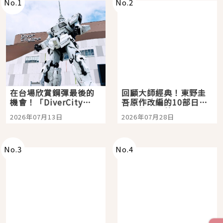
No.
1
No.
2
在台場欣賞鋼彈最後的
回顧大師經典！東野圭
機會！「DiverCity
吾原作改編的10部日本
Tokyo Plaza」搭船、
影視作品推薦
2026年07月13日
2026年07月28日
購物、美食及夜景，一
次全體驗
No.
3
No.
4