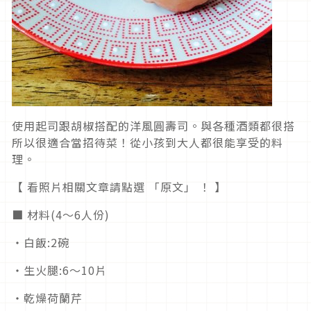
使用起司跟胡椒搭配的洋風圓壽司。與各種酒類都很搭
所以很適合當招待菜！從小孩到大人都很能享受的料
理。
【 看照片相關文章請點選 「原文」 ！ 】
■ 材料(4〜6人份)
・白飯:2碗
・生火腿:6〜10片
・乾燥荷蘭芹