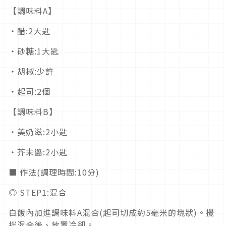
【調味料A】
・醋:2大匙
・砂糖:1大匙
・胡椒:少許
・起司:2個
【調味料B】
・美奶滋:2小匙
・芥末醬:2小匙
■ 作法(調理時間:10分)
◎ STEP1:混合
白飯內加進調味料A混合(起司切成約5毫米的塊狀)。攪
拌混合後、放置冷卻。