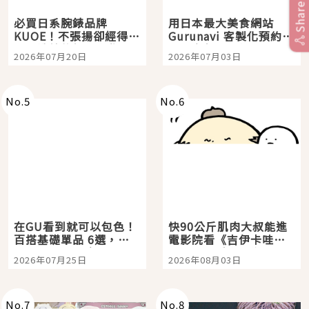
Share
必買日系腕錶品牌
用日本最大美食網站
KUOE！不張揚卻經得起
Gurunavi 客製化預約九
時間洗鍊的經典之作五
大都市餐廳，打造專屬
2026年07月20日
2026年07月03日
選
美食體驗！
No.
5
No.
6
在GU看到就可以包色！
快90公斤肌肉大叔能進
百搭基礎單品 6選，閉
電影院看《吉伊卡哇》
眼全收也不心疼
嗎？日本重金屬樂團
2026年07月25日
2026年08月03日
「打首」會長與nagano
老師一同給出了答案
No.
7
No.
8