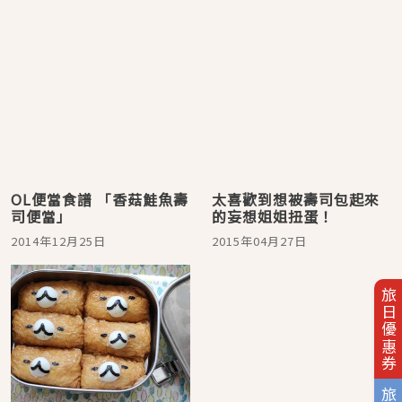
OL便當食譜 「香菇鮭魚壽
太喜歡到想被壽司包起來
司便當」
的妄想姐姐扭蛋！
2014年12月25日
2015年04月27日
旅日優惠券