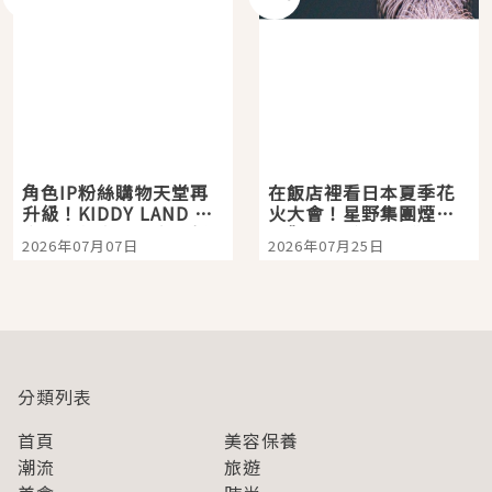
角色IP粉絲購物天堂再
在飯店裡看日本夏季花
升級！KIDDY LAND 原
火大會！星野集團煙火
宿店吉伊卡哇迎客，新
景觀飯店6選，讓你不用
2026年07月07日
2026年07月25日
開幕 OMOKADO 店3分
人擠人悠閒欣賞
即達
分類列表
首頁
美容保養
潮流
旅遊