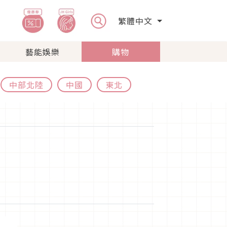
繁體中文
藝能娛樂
購物
中部北陸
中國
東北