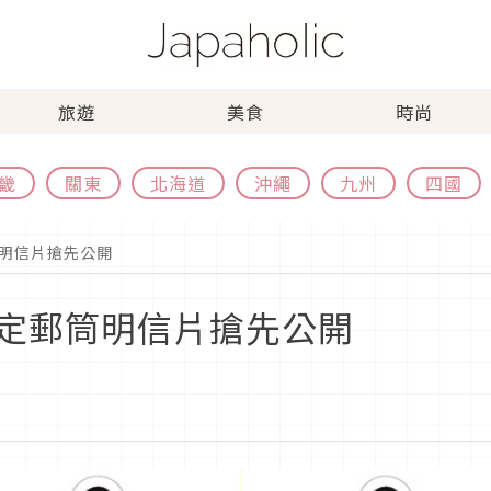
旅遊
美食
時尚
畿
關東
北海道
沖繩
九州
四國
明信片搶先公開
定郵筒明信片搶先公開