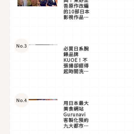
吾原作改編
的10部日本
影視作品推
薦
No.
3
必買日系腕
錶品牌
KUOE！不
張揚卻經得
起時間洗鍊
的經典之作
五選
No.
4
用日本最大
美食網站
Gurunavi
客製化預約
九大都市餐
廳，打造專