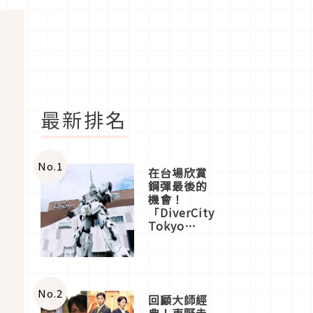
最新排名
No.
1
在台場欣賞
鋼彈最後的
機會！
「DiverCity
Tokyo
Plaza」搭
船、購物、
美食及夜
景，一次全
體驗
No.
2
回顧大師經
典！東野圭