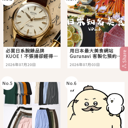
必買日系腕錶品牌
用日本最大美食網站
Share
KUOE！不張揚卻經得起
Gurunavi 客製化預約九
時間洗鍊的經典之作五
大都市餐廳，打造專屬
2026年07月20日
2026年07月03日
選
美食體驗！
No.
5
No.
6