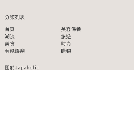
分類列表
首頁
美容保養
潮流
旅遊
美食
時尚
藝能娛樂
購物
關於Japaholic
關於我們
免責事項
寫手招募
Japaholic Girls招募
廣告、合作洽談
關鍵字列表
お問い合わせ