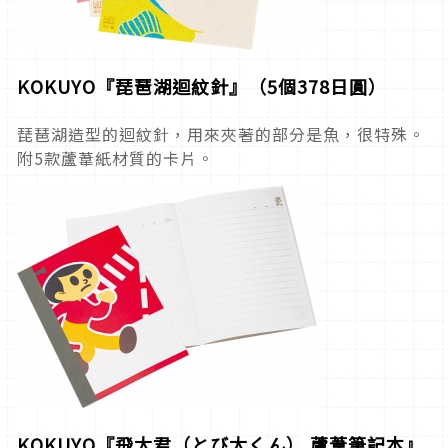
KOKUYO『琵琶湖迴紋針』（
5個378日圓）
琵琶湖造型的迴紋針，用來夾著的部分是魚，很特殊。
附5款蘆葦紙材質的卡片。
KOKUYO『飛太君（とび太くん） 蘆葦筆記本』