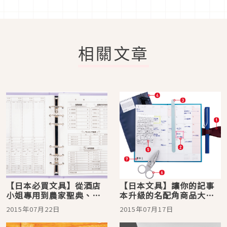
相關文章
【日本必買文具】從酒店
【日本文具】讓你的記事
小姐專用到農家聖典、飛
本升級的名配角商品大集
行員用、長野縣民手冊！
合
2015年07月22日
2015年07月17日
深奧的記事本世界