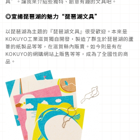
具”。讓我來介紹些獨特、創意有趣的文具吧。
◎宣揚琵琶湖的魅力“
琵琶湖文具”
以琵琶湖為主題的『琵琶湖文具』很受歡迎。本來是
KOKUYO工業滋賀獨自開發・製造了群生於琵琶湖的蘆
葦的紙製品等等，在滋賀縣內販賣。如今則是有在
KOKUYO的網購網站上販售等等，成為了全國性的商
品。