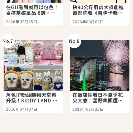
在GU看到就可以包色！
快90公斤肌肉大叔能進
百搭基礎單品 6選，閉
電影院看《吉伊卡哇》
眼全收也不心疼
嗎？日本重金屬樂團
2026年07月25日
2026年08月03日
「打首」會長與nagano
老師一同給出了答案
No.
7
No.
8
角色IP粉絲購物天堂再
在飯店裡看日本夏季花
升級！KIDDY LAND 原
火大會！星野集團煙火
宿店吉伊卡哇迎客，新
景觀飯店6選，讓你不用
2026年07月07日
2026年07月25日
開幕 OMOKADO 店3分
人擠人悠閒欣賞
即達