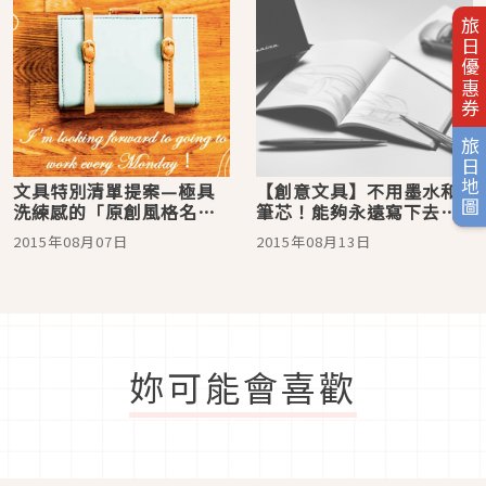
旅日優惠券
旅日地圖
文具特別清單提案—極具
【創意文具】不用墨水和
洗練感的「原創風格名片
筆芯！能夠永遠寫下去的
盒」！可愛、質感兼具，
筆『NAPKIN 4.EVER』
2015年08月07日
2015年08月13日
一定會和意料外的人邂逅
吧☆
妳可能會喜歡