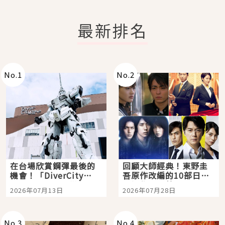
最新排名
No.
1
No.
2
在台場欣賞鋼彈最後的
回顧大師經典！東野圭
機會！「DiverCity
吾原作改編的10部日本
Tokyo Plaza」搭船、
影視作品推薦
2026年07月13日
2026年07月28日
購物、美食及夜景，一
次全體驗
No.
3
No.
4