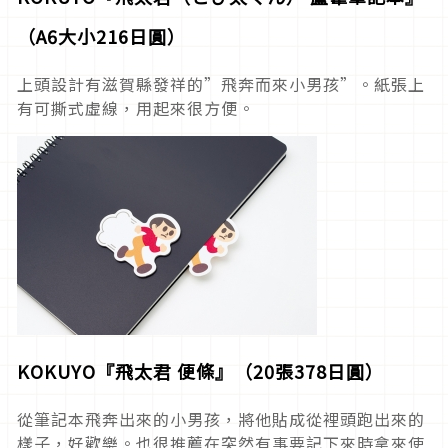
（
A6大小216日圓）
上頭設計有滋賀縣發祥的”飛奔而來小男孩”。紙張上
有可撕式虛線，用起來很方便。
KOKUYO『飛太君 便條』（
20張378日圓）
從筆記本飛奔出來的小男孩，將他貼成從裡頭跑出來的
樣子，好歡樂。也很推薦在突然有事要記下來時拿來使