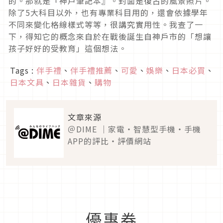
的。那就是『神戶筆記本』。封面是復古的風景照片。
除了5大科目以外，也有專業科目用的，還會依據學年
不同來變化格線樣式等等，很講究實用性。我查了一
下，得知它的概念來自於在戰後誕生自神戶市的「想讓
孩子好好的受教育」這個想法。
Tags :
伴手禮
、
伴手禮推薦
、
可愛
、
娛樂
、
日本必買
、
日本文具
、
日本雜貨
、
購物
文章來源
＠DIME ｜家電・智慧型手機・手機
APP的評比・評價網站
優惠券