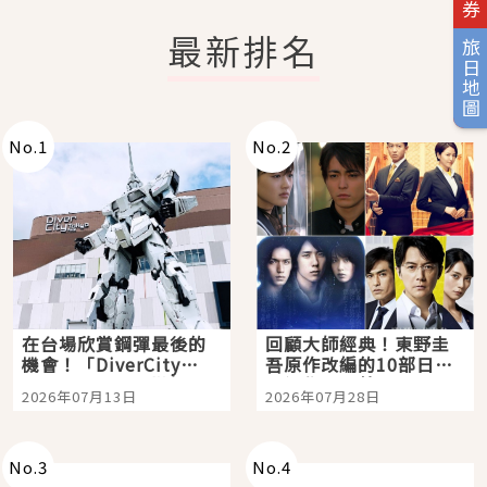
最新排名
旅日地圖
No.
1
No.
2
在台場欣賞鋼彈最後的
回顧大師經典！東野圭
機會！「DiverCity
吾原作改編的10部日本
Tokyo Plaza」搭船、
影視作品推薦
2026年07月13日
2026年07月28日
購物、美食及夜景，一
次全體驗
No.
3
No.
4