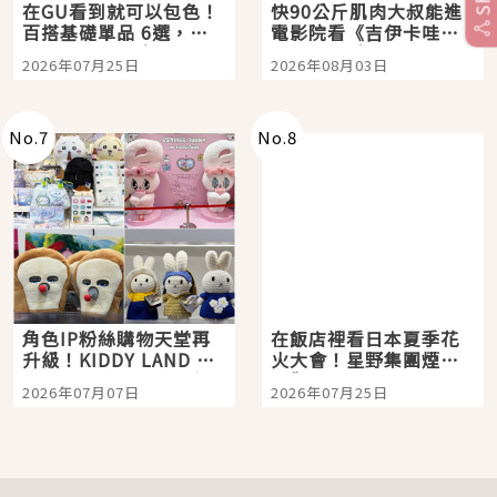
在GU看到就可以包色！
快90公斤肌肉大叔能進
百搭基礎單品 6選，閉
電影院看《吉伊卡哇》
眼全收也不心疼
嗎？日本重金屬樂團
2026年07月25日
2026年08月03日
「打首」會長與nagano
老師一同給出了答案
No.
7
No.
8
角色IP粉絲購物天堂再
在飯店裡看日本夏季花
升級！KIDDY LAND 原
火大會！星野集團煙火
宿店吉伊卡哇迎客，新
景觀飯店6選，讓你不用
2026年07月07日
2026年07月25日
開幕 OMOKADO 店3分
人擠人悠閒欣賞
即達