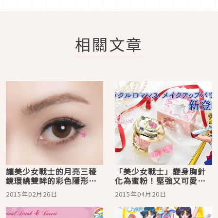
相關文章
讓美少女戰士的月亮三稜
「美少女戰士」變身胸針
鏡環繞雙眸的彩色隱形眼
化為蜜粉！堅強又可愛地
鏡登場！讓我用眼神來處
修飾毛孔！！
2015年02月26日
2015年04月20日
罰你☆