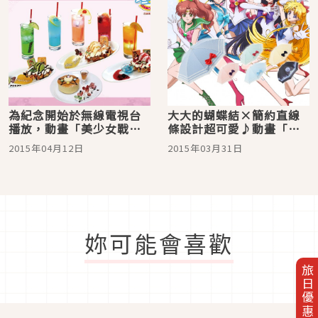
為紀念開始於無線電視台
大大的蝴蝶結×簡約直線
播放，動畫「美少女戰士
條設計超可愛♪動畫「美
Crystal」聯名咖啡廳登
少女戰士Crystal」聯名傘
2015年04月12日
2015年03月31日
場！還有能即時收看節目
登場囉！
播出的轉播活動
妳可能會喜歡
旅日優惠券