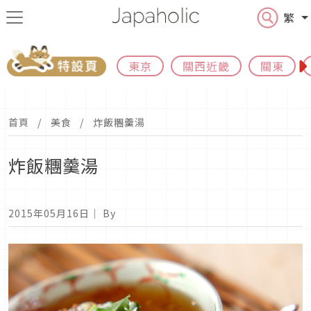
繁
東京
關西近畿
關東
首頁
美食
炸飯糰羹湯
炸飯糰羹湯
2015年05月16日
｜ By