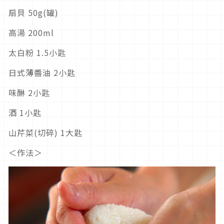
扇貝 50g(罐)
高湯 200ml
太白粉 1.5小匙
日式薄醬油 2小匙
味醂 2小匙
酒 1小匙
山芹菜(切碎) 1大匙
＜作法＞