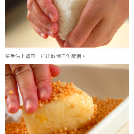
雙手沾上鹽巴，捏出數個三角飯糰。