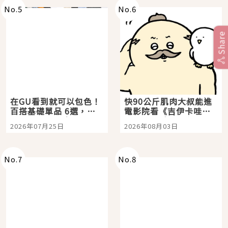
No.
5
No.
6
Share
在GU看到就可以包色！
快90公斤肌肉大叔能進
百搭基礎單品 6選，閉
電影院看《吉伊卡哇》
眼全收也不心疼
嗎？日本重金屬樂團
2026年07月25日
2026年08月03日
「打首」會長與nagano
老師一同給出了答案
No.
7
No.
8