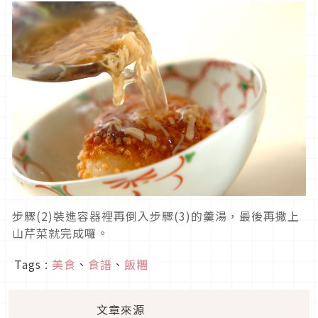
步驟(2)裝進容器裡再倒入步驟(3)的羹湯，最後再撒上
山芹菜就完成囉。
Tags :
美食
、
食譜
、
飯糰
文章來源