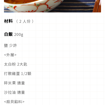
材料
（ 2 人份 ）
白飯
200g
鹽 少許
<外層>
太白粉 2大匙
打散雞蛋 1/2顆
碎米果 適量
沙拉油 適量
<扇貝餡料>