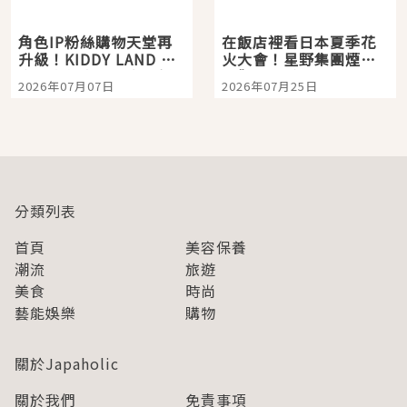
角色IP粉絲購物天堂再
在飯店裡看日本夏季花
升級！KIDDY LAND 原
火大會！星野集團煙火
宿店吉伊卡哇迎客，新
景觀飯店6選，讓你不用
2026年07月07日
2026年07月25日
開幕 OMOKADO 店3分
人擠人悠閒欣賞
即達
分類列表
首頁
美容保養
潮流
旅遊
美食
時尚
藝能娛樂
購物
關於Japaholic
關於我們
免責事項