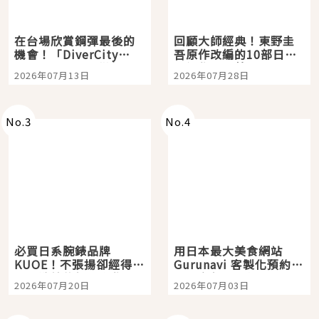
在台場欣賞鋼彈最後的
回顧大師經典！東野圭
機會！「DiverCity
吾原作改編的10部日本
Tokyo Plaza」搭船、
影視作品推薦
2026年07月13日
2026年07月28日
購物、美食及夜景，一
次全體驗
No.
3
No.
4
必買日系腕錶品牌
用日本最大美食網站
KUOE！不張揚卻經得起
Gurunavi 客製化預約九
時間洗鍊的經典之作五
大都市餐廳，打造專屬
2026年07月20日
2026年07月03日
選
美食體驗！