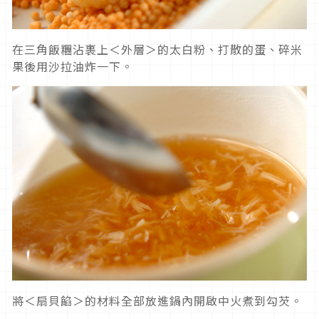
在三角飯糰沾裹上＜外層＞的太白粉、打散的蛋、碎米
果後用沙拉油炸一下。
將＜扇貝餡＞的材料全部放進鍋內開啟中火煮到勾芡。