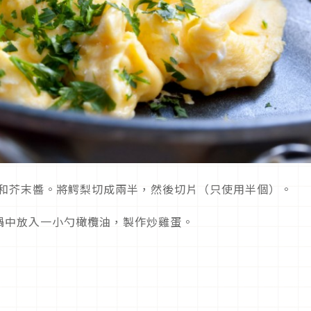
和芥末醬。將鰐梨切成兩半，然後切片（只使用半個）。
鍋中放入一小勺橄欖油，製作炒雞蛋。