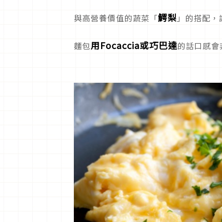
鰐梨
與高營養價值的蔬菜「
」的搭配，
用Focaccia或巧巴達
麵包
的話口感會