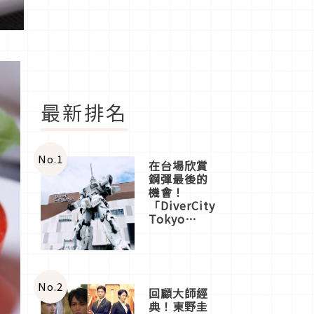
最新排名
No.
1
在台場欣賞
鋼彈最後的
機會！
「DiverCity
Tokyo
Plaza」搭
船、購物、
美食及夜
景，一次全
體驗
No.
2
回顧大師經
典！東野圭