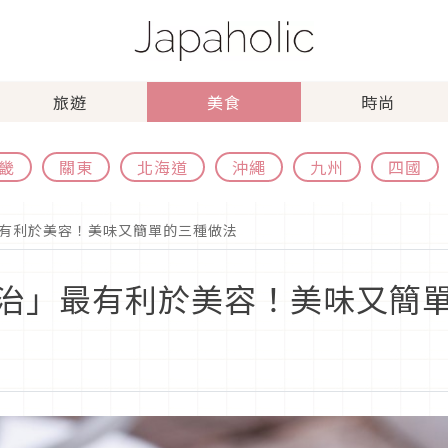
旅遊
美食
時尚
畿
關東
北海道
沖繩
九州
四國
有利於美容！美味又簡單的三種做法
治」最有利於美容！美味又簡