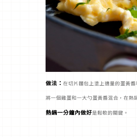
做法：
在切片麵包上塗上適量的蛋黃醬
將一個雞蛋和一大勺蛋黃醬混合，在熱
熱鍋一分鐘內做好
是鬆軟的關鍵。