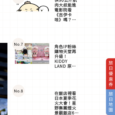
肉大叔能進
電影院看
《吉伊卡
哇》嗎？日
本重金屬樂
團「打首」
會長與
nagano老師
一同給出了
No.
7
角色IP粉絲
答案
購物天堂再
升級！
KIDDY
旅日優惠券
LAND 原宿
店吉伊卡哇
迎客，新開
幕
OMOKADO
店3分即達
No.
8
在飯店裡看
旅日地圖
日本夏季花
火大會！星
野集團煙火
景觀飯店6