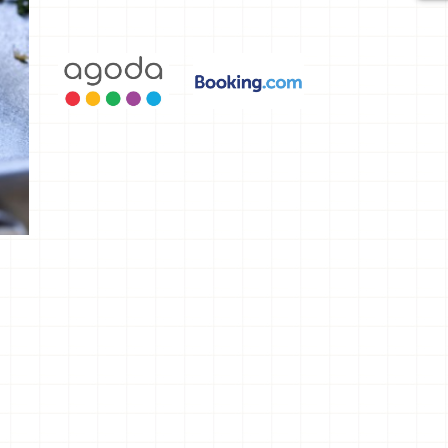
選，讓你不
用人擠人悠
閒欣賞