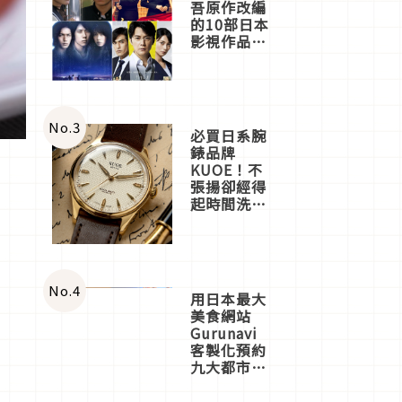
吾原作改編
的10部日本
影視作品推
薦
No.
3
必買日系腕
錶品牌
KUOE！不
張揚卻經得
起時間洗鍊
的經典之作
五選
No.
4
用日本最大
美食網站
Gurunavi
客製化預約
九大都市餐
廳，打造專
屬美食體