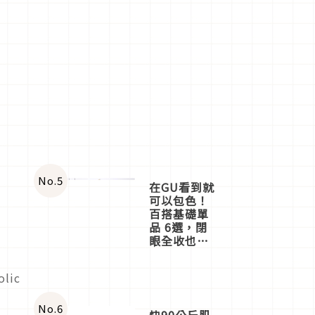
No.
5
在GU看到就
可以包色！
百搭基礎單
品 6選，閉
眼全收也不
心疼
olic
No.
6
快90公斤肌