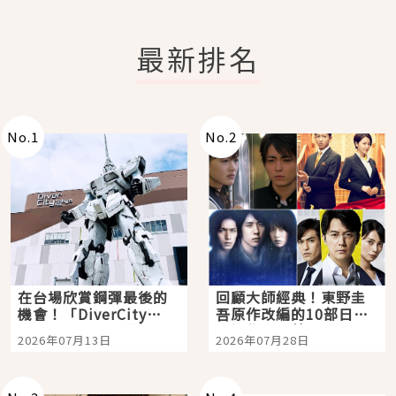
最新排名
No.
1
No.
2
在台場欣賞鋼彈最後的
回顧大師經典！東野圭
機會！「DiverCity
吾原作改編的10部日本
Tokyo Plaza」搭船、
影視作品推薦
2026年07月13日
2026年07月28日
購物、美食及夜景，一
次全體驗