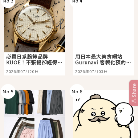
No.
3
No.
4
必買日系腕錶品牌
用日本最大美食網站
KUOE！不張揚卻經得起
Gurunavi 客製化預約九
時間洗鍊的經典之作五
大都市餐廳，打造專屬
2026年07月20日
2026年07月03日
選
美食體驗！
Share
No.
5
No.
6