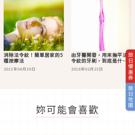
消除法令紋！簡單居家的5
由牙醫開發，用來撫平法
旅日優惠券
種按摩法
令紋的牙刷，到底是什麼
樣的牙刷呢？
2015年06月30日
2016年02月23日
旅日地圖
妳可能會喜歡