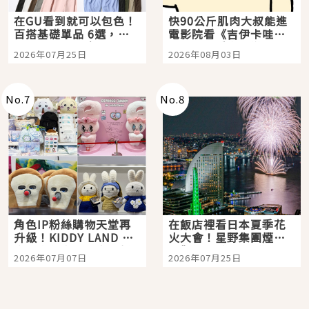
在GU看到就可以包色！
快90公斤肌肉大叔能進
百搭基礎單品 6選，閉
電影院看《吉伊卡哇》
眼全收也不心疼
嗎？日本重金屬樂團
2026年07月25日
2026年08月03日
「打首」會長與nagano
老師一同給出了答案
No.
7
No.
8
角色IP粉絲購物天堂再
在飯店裡看日本夏季花
升級！KIDDY LAND 原
火大會！星野集團煙火
宿店吉伊卡哇迎客，新
景觀飯店6選，讓你不用
2026年07月07日
2026年07月25日
開幕 OMOKADO 店3分
人擠人悠閒欣賞
即達