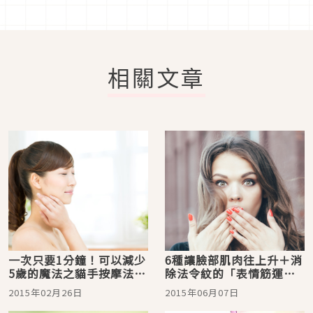
相關文章
一次只要1分鐘！可以減少
6種讓臉部肌肉往上升＋消
5歲的魔法之貓手按摩法，
除法令紋的「表情筋運
伸展你的法令紋
動」
2015年02月26日
2015年06月07日