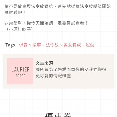
請不要放棄與法令紋對抗，首先就從讓法令紋變淡開始
試試看吧！
非常簡單，從今天開始請一定要嘗試看看！
（小原緋紗子）
Tags :
保養
、
按摩
、
法令紋
、
美女養成
、
運動
文章來源
讓所有為了戀愛而煩惱的女孩們變得
更可愛的情報媒體
優惠券