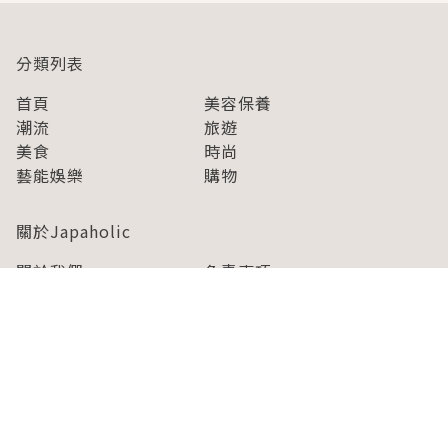
分類列表
首頁
美容保養
潮流
旅遊
美食
時尚
藝能娛樂
購物
關於Japaholic
關於我們
免責事項
寫手招募
Japaholic Girls招募
廣告、合作洽談
關鍵字列表
お問い合わせ