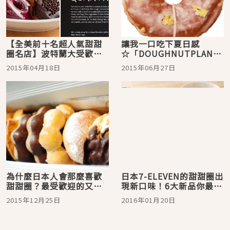
【全美前十名超人氣甜甜
讓我一口吃下夏日感
圈名店】波特蘭大受歡迎
☆「DOUGHNUTPLANT」
的CAMDEN’S
新商品！使用鳳梨椰子等
2015年04月18日
2015年06月27日
BLUE☆DONUTS4月17日
熱帶水果的甜甜圈
將在代官山開幕！
為什麼日本人會那麼喜歡
日本7-ELEVEN的甜甜圈出
甜甜圈？最受歡迎的又是
現新口味！6大新品你最想
哪一家？
吃哪一種?
2015年12月25日
2016年01月20日