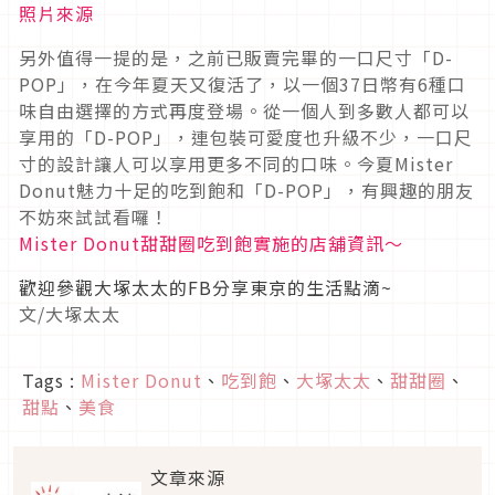
照片來源
另外值得一提的是，之前已販賣完畢的一口尺寸「D-
POP」，在今年夏天又復活了，以一個37日幣有6種口
味自由選擇的方式再度登場。從一個人到多數人都可以
享用的「D-POP」，連包裝可愛度也升級不少，一口尺
寸的設計讓人可以享用更多不同的口味。今夏Mister
Donut魅力十足的吃到飽和「D-POP」，有興趣的朋友
不妨來試試看囉！
Mister Donut甜甜圈吃到飽實施的店舖資訊～
歡迎參觀大塚太太的FB分享東京的生活點滴~
文/大塚太太
Tags :
Mister Donut
、
吃到飽
、
大塚太太
、
甜甜圈
、
甜點
、
美食
文章來源