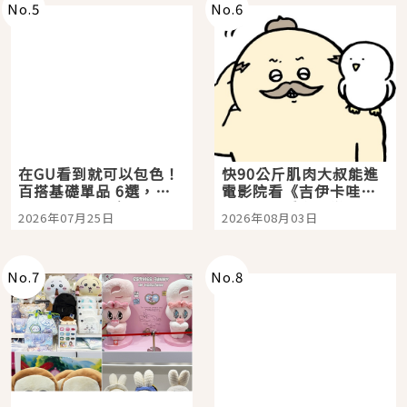
No.
5
No.
6
在GU看到就可以包色！
快90公斤肌肉大叔能進
百搭基礎單品 6選，閉
電影院看《吉伊卡哇》
眼全收也不心疼
嗎？日本重金屬樂團
2026年07月25日
2026年08月03日
「打首」會長與nagano
老師一同給出了答案
No.
7
No.
8