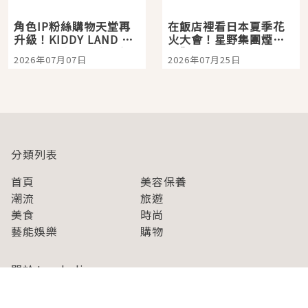
角色IP粉絲購物天堂再
在飯店裡看日本夏季花
升級！KIDDY LAND 原
火大會！星野集團煙火
宿店吉伊卡哇迎客，新
景觀飯店6選，讓你不用
2026年07月07日
2026年07月25日
開幕 OMOKADO 店3分
人擠人悠閒欣賞
即達
分類列表
首頁
美容保養
潮流
旅遊
美食
時尚
藝能娛樂
購物
關於Japaholic
關於我們
免責事項