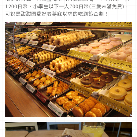
1200日幣，小學生以下一人700日幣(三歲未滿免費)，
可說是甜甜圈愛好者夢寐以求的吃到飽企劃！