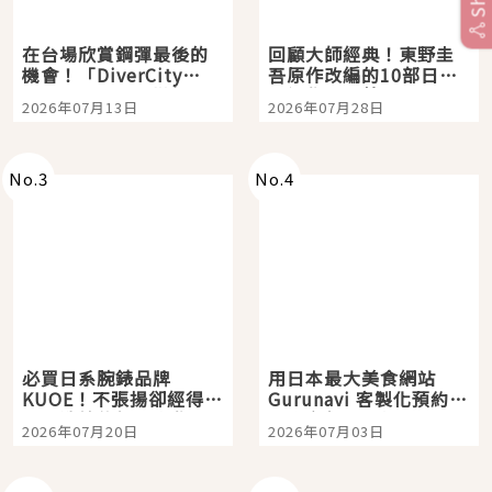
在台場欣賞鋼彈最後的
回顧大師經典！東野圭
機會！「DiverCity
吾原作改編的10部日本
Tokyo Plaza」搭船、
影視作品推薦
2026年07月13日
2026年07月28日
購物、美食及夜景，一
次全體驗
No.
3
No.
4
必買日系腕錶品牌
用日本最大美食網站
KUOE！不張揚卻經得起
Gurunavi 客製化預約九
時間洗鍊的經典之作五
大都市餐廳，打造專屬
2026年07月20日
2026年07月03日
選
美食體驗！