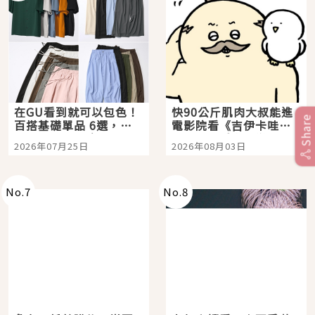
在GU看到就可以包色！
快90公斤肌肉大叔能進
Share
百搭基礎單品 6選，閉
電影院看《吉伊卡哇》
眼全收也不心疼
嗎？日本重金屬樂團
2026年07月25日
2026年08月03日
「打首」會長與nagano
老師一同給出了答案
No.
7
No.
8