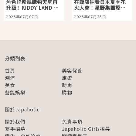
角色IP粉絲購物天堂再
在飯店裡看日本夏季花
升級！KIDDY LAND 原
火大會！星野集團煙火
宿店吉伊卡哇迎客，新
景觀飯店6選，讓你不用
2026年07月07日
2026年07月25日
開幕 OMOKADO 店3分
人擠人悠閒欣賞
即達
分類列表
首頁
美容保養
潮流
旅遊
美食
時尚
藝能娛樂
購物
關於Japaholic
關於我們
免責事項
寫手招募
Japaholic Girls招募