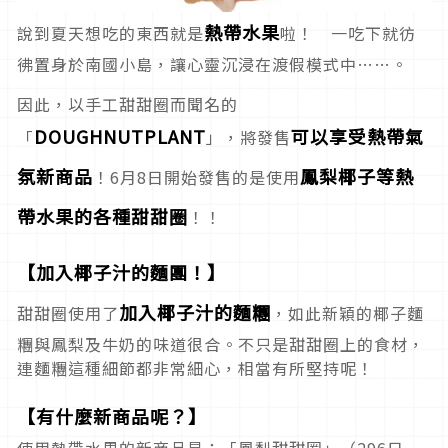
熱帶水果
說到夏天想吃的東西就是
啦！ 一吃下就彷
彿置身於南國小島，讓心靈沉浸在渡假模式中……。
因此，以手工甜甜圈而聞名的
DOUGHNUTPLANT
可以享受熱帶氣
「
」，將發售
氛新商品
鳳梨椰子等熱
！6月8日開始發售的是使用
帶水果的各種甜甜圈
！！
【加入椰子汁的麵團！】
加入椰子汁的麵糰
甜甜圈使用了
，如此新穎的椰子麵
糰與鳳梨及牛奶的味道很合。不只是甜甜圈上的食材，
連麵糰這種細節都非常細心，相當有所堅持呢！
【有什麼新商品呢？】