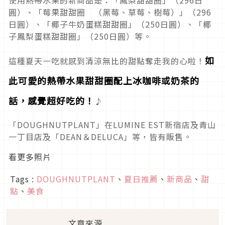
使用熱帶水果的新商品是：「鳳梨甜甜圈」（296日
圓）、「莓果甜甜圈 （黑莓、草莓、樹莓）」（296
日圓）、「椰子牛奶蛋糕甜甜圈」（250日圓）、「椰
子鳳梨蛋糕甜甜圈」（250日圓）等。
如
這種夏天一吃就感到清涼無比的甜點奪走我的心啦！
此可愛的熱帶水果甜甜圈配上冰咖啡或奶茶的
話，感覺超好吃的！
♪
「DOUGHNUTPLANT」在LUMINE EST新宿店及青山
一丁目店及「DEAN＆DELUCA」等，皆有販售。
看更多照片
Tags :
DOUGHNUTPLANT
、
夏日推薦
、
新商品
、
甜
點
、
美食
文章來源