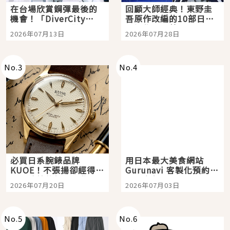
在台場欣賞鋼彈最後的
回顧大師經典！東野圭
機會！「DiverCity
吾原作改編的10部日本
Tokyo Plaza」搭船、
影視作品推薦
2026年07月13日
2026年07月28日
購物、美食及夜景，一
次全體驗
No.
3
No.
4
必買日系腕錶品牌
用日本最大美食網站
KUOE！不張揚卻經得起
Gurunavi 客製化預約九
時間洗鍊的經典之作五
大都市餐廳，打造專屬
2026年07月20日
2026年07月03日
選
美食體驗！
No.
5
No.
6