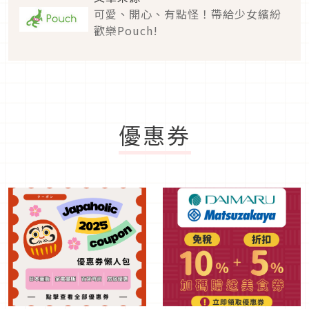
可愛、開心、有點怪！帶給少女繽紛
歡樂Pouch!
優惠券