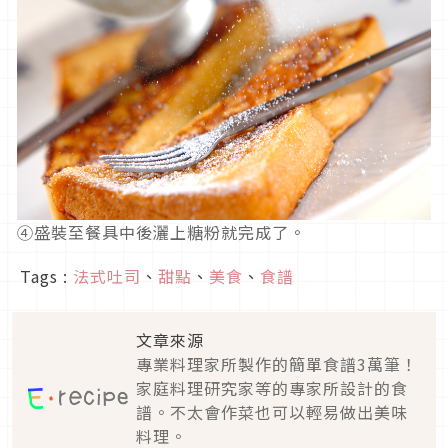
④盛裝至餐具中後灑上糖粉就完成了。
Tags :
法式吐司
、
甜點
、
美食
、
食譜
文章來源
專業料理家所製作的簡單食譜3萬筆！
家庭料理研究家等的專家所設計的食
譜。不太會作菜也可以輕易做出美味
料理。