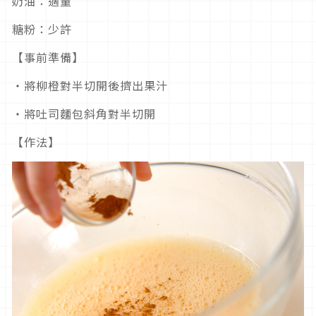
奶油：適量
糖粉：少許
【事前準備】
・將柳橙對半切開後擠出果汁
・將吐司麵包斜角對半切開
【作法】