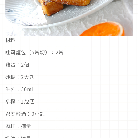
材料
吐司麵包（5片切）：2片
雞蛋：2個
砂糖：2大匙
牛乳：50ml
柳橙：1/2個
君度橙酒：2小匙
肉桂：適量