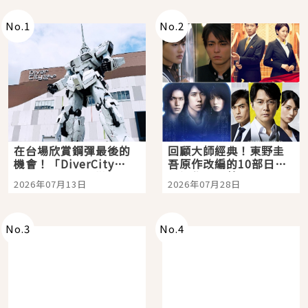
No.
1
No.
2
在台場欣賞鋼彈最後的
回顧大師經典！東野圭
機會！「DiverCity
吾原作改編的10部日本
Tokyo Plaza」搭船、
影視作品推薦
2026年07月13日
2026年07月28日
購物、美食及夜景，一
次全體驗
No.
3
No.
4