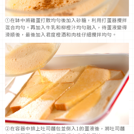
①在缽中將雞蛋打散均勻後加入砂糖，利用打蛋器攪拌
混合均勻。再加入牛乳和柳橙汁均勻融入，待蛋液變得
滑順後，最後加入君度橙酒和肉桂仔細攪拌均勻。
②在容器中排上吐司麵包並倒入1的蛋液後，將吐司麵