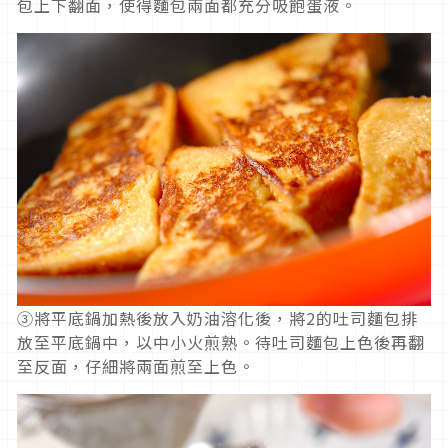
包上下翻面，使得麵包兩面都充分吸飽蛋液。
③將平底鍋加熱後放入奶油溶化後，將2的吐司麵包排
放至平底鍋中，以中小火煎熟。待吐司麵包上色後再翻
至反面，仔細將兩面煎至上色。