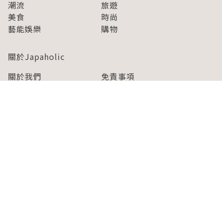
潮流
旅遊
美食
時尚
藝能娛樂
購物
關於Japaholic
關於我們
免責事項
寫手招募
Japaholic Girls招募
廣告、合作洽談
關鍵字列表
お問い合わせ
看看更多有關Japaholic！