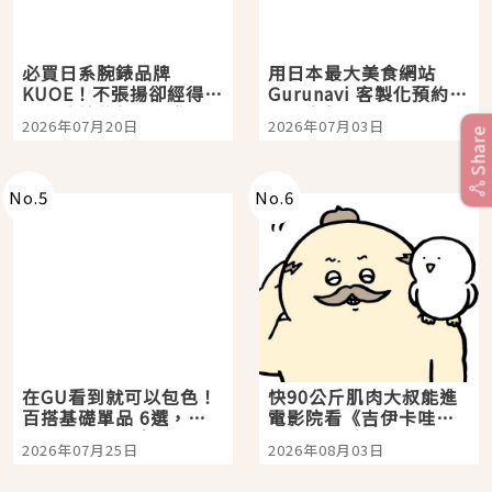
必買日系腕錶品牌
用日本最大美食網站
KUOE！不張揚卻經得起
Gurunavi 客製化預約九
時間洗鍊的經典之作五
大都市餐廳，打造專屬
2026年07月20日
2026年07月03日
選
美食體驗！
Share
No.
5
No.
6
在GU看到就可以包色！
快90公斤肌肉大叔能進
百搭基礎單品 6選，閉
電影院看《吉伊卡哇》
眼全收也不心疼
嗎？日本重金屬樂團
2026年07月25日
2026年08月03日
「打首」會長與nagano
老師一同給出了答案