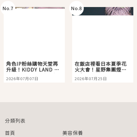
No.
7
No.
8
角色IP粉絲購物天堂再
在飯店裡看日本夏季花
升級！KIDDY LAND 原
火大會！星野集團煙火
宿店吉伊卡哇迎客，新
景觀飯店6選，讓你不用
2026年07月07日
2026年07月25日
開幕 OMOKADO 店3分
人擠人悠閒欣賞
即達
分類列表
首頁
美容保養