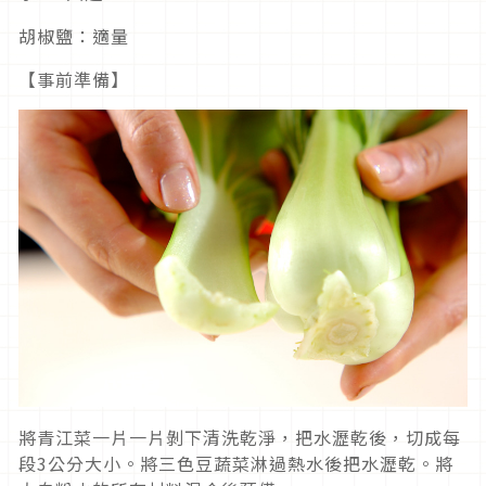
胡椒鹽：適量
【事前準備】
將青江菜一片一片剝下清洗乾淨，把水瀝乾後，切成每
段3公分大小。將三色豆蔬菜淋過熱水後把水瀝乾。將