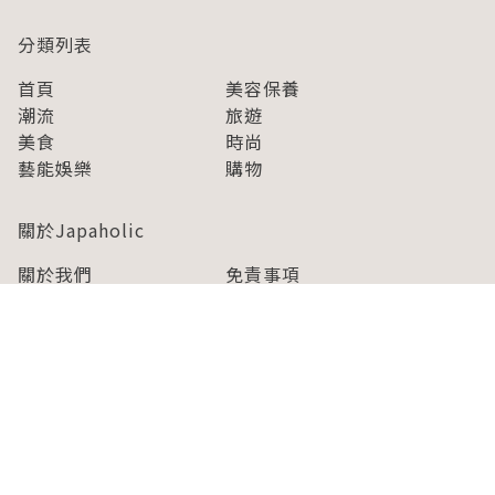
分類列表
首頁
美容保養
潮流
旅遊
美食
時尚
藝能娛樂
購物
關於Japaholic
關於我們
免責事項
寫手招募
Japaholic Girls招募
廣告、合作洽談
關鍵字列表
お問い合わせ