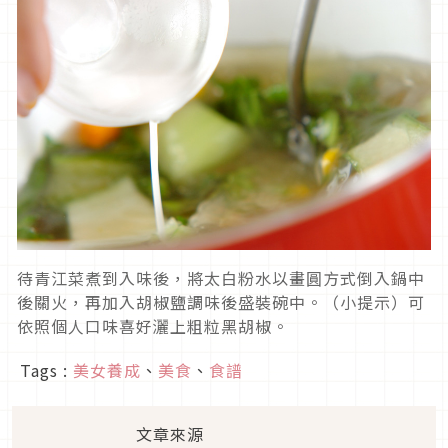
待青江菜煮到入味後，將太白粉水以畫圓方式倒入鍋中
後關火，再加入胡椒鹽調味後盛裝碗中。（小提示）可
依照個人口味喜好灑上粗粒黑胡椒。
Tags :
美女養成
、
美食
、
食譜
文章來源