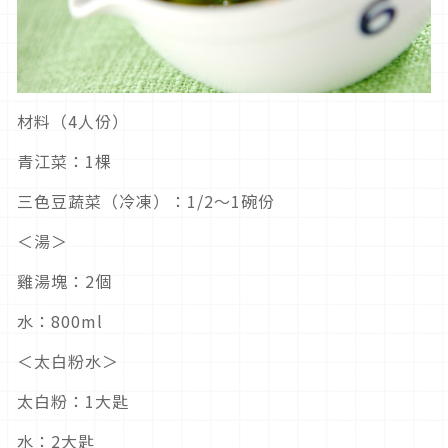
材料（4人份）
青江菜：1棵
三色豆蔬菜（冷凍）：1/2～1碗份
＜湯＞
雞湯塊：2個
水：800ml
＜太白粉水＞
太白粉：1大匙
水：2大匙