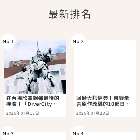
最新排名
No.
1
No.
2
在台場欣賞鋼彈最後的
回顧大師經典！東野圭
機會！「DiverCity
吾原作改編的10部日本
Tokyo Plaza」搭船、
影視作品推薦
2026年07月13日
2026年07月28日
購物、美食及夜景，一
次全體驗
No.
3
No.
4