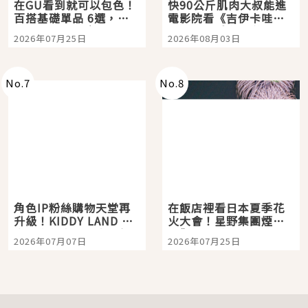
在GU看到就可以包色！
快90公斤肌肉大叔能進
百搭基礎單品 6選，閉
電影院看《吉伊卡哇》
眼全收也不心疼
嗎？日本重金屬樂團
2026年07月25日
2026年08月03日
「打首」會長與nagano
老師一同給出了答案
No.
7
No.
8
角色IP粉絲購物天堂再
在飯店裡看日本夏季花
升級！KIDDY LAND 原
火大會！星野集團煙火
宿店吉伊卡哇迎客，新
景觀飯店6選，讓你不用
2026年07月07日
2026年07月25日
開幕 OMOKADO 店3分
人擠人悠閒欣賞
即達