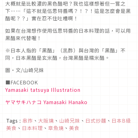
大概就是比較濃的黑色醋吧？我也這樣想著但一嘗之
下……「這不就是伍思特醬嗎？！？！這是怎麼會是黑
醋呢？？」實在忍不住吐槽啊！
如果在台灣想作使用伍思特醬的日本料理的話，可以用
黑醋來代替喔！
※日本人指的「黑醋」（黒酢）與台灣的「黑醋」不
同，日本黑醋是玄米醋，台灣黑醋是糯米醋。
圖・文/山崎兄妹
■FACEBOOK
Yamasaki tatsuya Illustration
ヤマサキハナコ Yamasaki Hanako
Tags :
串炸
、
大阪燒
、
山崎兄妹
、
日式炒麵
、
日本B級
美食
、
日本料理
、
章魚燒
、
美食