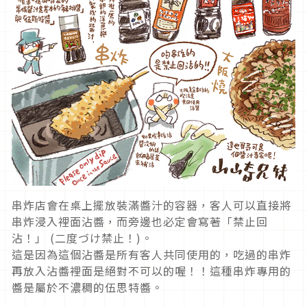
串炸店會在桌上擺放裝滿醬汁的容器，客人可以直接將
串炸浸入裡面沾醬，而旁邊也必定會寫著「禁止回
沾！」 (二度づけ禁止！)。
這是因為這個沾醬是所有客人共同使用的，吃過的串炸
再放入沾醬裡面是絕對不可以的喔！！這種串炸專用的
醬是屬於不濃稠的伍思特醬。