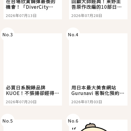
在台場欣賞鋼彈最後的
回顧大師經典！東野圭
機會！「DiverCity
吾原作改編的10部日本
Tokyo Plaza」搭船、
影視作品推薦
2026年07月13日
2026年07月28日
購物、美食及夜景，一
次全體驗
No.
3
No.
4
必買日系腕錶品牌
用日本最大美食網站
KUOE！不張揚卻經得起
Gurunavi 客製化預約九
時間洗鍊的經典之作五
大都市餐廳，打造專屬
2026年07月20日
2026年07月03日
選
美食體驗！
No.
5
No.
6