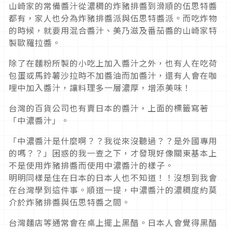
山崎家的常備醬汁從濃稠的炸豬排醬到滑順的伍思特醬
都有，家人也分為炸豬排醬派與伍思特醬派。而吃炸物
的時候，就要用混合醬汁、美乃滋及番茄醬的山崎家特
製歐羅拉醬。
除了在麵粉所製的小吃上加入醬汁之外，也有人在吃荷
包蛋或馬鈴薯沙拉時不加醬油而加醬汁，還有人會在咖
哩中加入醬汁，讓料理多一層濃厚，增添美味！
台灣的百貨公司也有賣日本的醬汁，上面的標籤寫著
「中濃醬汁」。
「中濃醬汁是什麼啊？？我從來沒聽過？？是外國專用
的嗎？？」困惑的我一查之下，才發現好像關東基本上
不是使用炸豬排醬而使用中濃醬汁的樣子。
明明同樣是住在日本的日本人也不知道！！沒想到我會
在台灣學到這件事。順道一提，中濃醬汁的濃稠度約莫
介於炸豬排醬與伍思特醬之間。
台灣麵店等通常會在桌上擺上黑醋。日本人會覺得黑醋