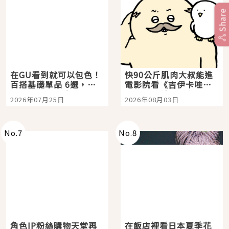
Share
在GU看到就可以包色！
快90公斤肌肉大叔能進
百搭基礎單品 6選，閉
電影院看《吉伊卡哇》
眼全收也不心疼
嗎？日本重金屬樂團
2026年07月25日
2026年08月03日
「打首」會長與nagano
老師一同給出了答案
No.
7
No.
8
角色IP粉絲購物天堂再
在飯店裡看日本夏季花