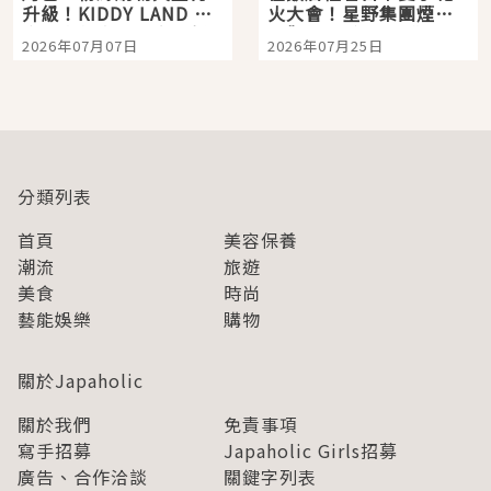
升級！KIDDY LAND 原
火大會！星野集團煙火
宿店吉伊卡哇迎客，新
景觀飯店6選，讓你不用
2026年07月07日
2026年07月25日
開幕 OMOKADO 店3分
人擠人悠閒欣賞
即達
分類列表
首頁
美容保養
潮流
旅遊
美食
時尚
藝能娛樂
購物
關於Japaholic
關於我們
免責事項
寫手招募
Japaholic Girls招募
廣告、合作洽談
關鍵字列表